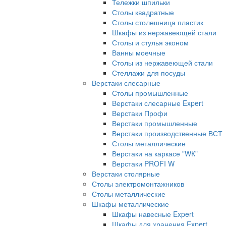
Тележки шпильки
Столы квадратные
Столы столешница пластик
Шкафы из нержавеющей стали
Столы и стулья эконом
Ванны моечные
Столы из нержавеющей стали
Стеллажи для посуды
Верстаки слесарные
Столы промышленные
Верстаки слесарные Expert
Верстаки Профи
Верстаки промышленные
Верстаки производственные ВСТ
Столы металлические
Верстаки на каркасе "WК"
Верстаки PROFI W
Верстаки столярные
Столы электромонтажников
Столы металлические
Шкафы металлические
Шкафы навесные Expert
Шкафы для хранения Expert