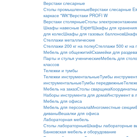
Верстаки слесарные
Столы промышленные
Верстаки слесарные Ex
каркасе "WК"
Верстаки PROFI W
Верстаки столярные
Столы электромонтажник
Шкафы навесные Expert
Шкафы для хранения 
для колес
Шкафы для газовых баллонов
Шкафы
Стеллажи металлические
Стеллажи 200 кг на полку
Стеллажи 500 кг на 
Мебель для общежитий
Скамейки для раздев
Парты и стулья ученические
Мебель для стол
классов
Тележки и тумбы
Тележки инструментальные
Тумбы инструмен
инструментальные
Тумбы передвижные
Тележ
Мебель на заказ
Столы сварщика
Координатны
Наборы инструмента для дома
Инструмент в 
Мебель для офиса
Мебель для персонала
Многоместные секции
диваны
Вешалки для офиса
Лабораторная мебель
Столы лабораторные
Шкафы лабораторные в
Банковская мебель и оборудование