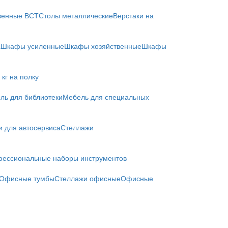
твенные ВСТ
Столы металлические
Верстаки на
а
Шкафы усиленные
Шкафы хозяйственные
Шкафы
кг на полку
ль для библиотеки
Мебель для специальных
и для автосервиса
Стеллажи
ессиональные наборы инструментов
Офисные тумбы
Стеллажи офисные
Офисные