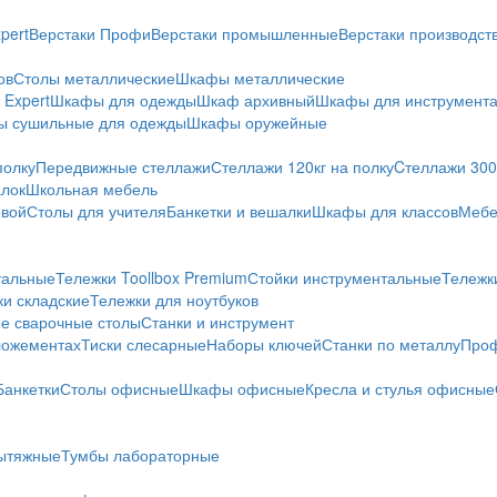
pert
Верстаки Профи
Верстаки промышленные
Верстаки производс
ов
Столы металлические
Шкафы металлические
Expert
Шкафы для одежды
Шкаф архивный
Шкафы для инструмент
 сушильные для одежды
Шкафы оружейные
полку
Передвижные стеллажи
Стеллажи 120кг на полку
Cтеллажи 300 
алок
Школьная мебель
овой
Столы для учителя
Банкетки и вешалки
Шкафы для классов
Мебе
тальные
Тележки Toollbox Premium
Стойки инструментальные
Тележк
ки складские
Тележки для ноутбуков
е сварочные столы
Станки и инструмент
ложементах
Тиски слесарные
Наборы ключей
Станки по металлу
Проф
Банкетки
Столы офисные
Шкафы офисные
Кресла и стулья офисные
ытяжные
Тумбы лабораторные