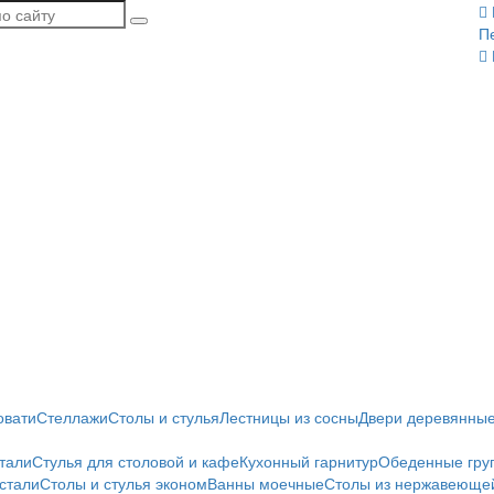
П
овати
Стеллажи
Столы и стулья
Лестницы из сосны
Двери деревянны
тали
Стулья для столовой и кафе
Кухонный гарнитур
Обеденные гру
стали
Столы и стулья эконом
Ванны моечные
Столы из нержавеющей