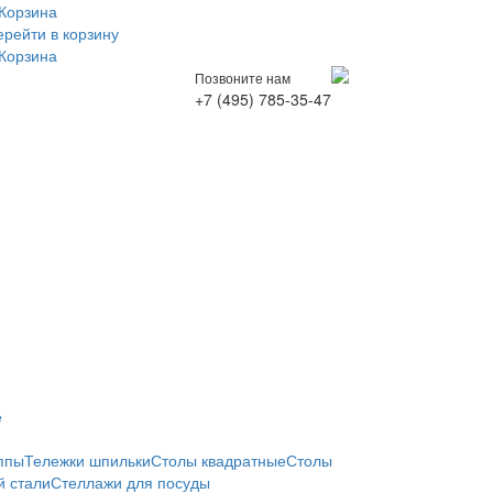
Корзина
ерейти в корзину
Корзина
Позвоните нам
+7 (495) 785-35-47
е
ппы
Тележки шпильки
Столы квадратные
Столы
 стали
Стеллажи для посуды