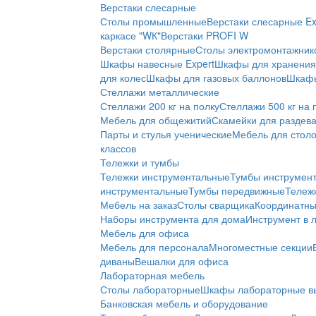
Верстаки слесарные
Столы промышленные
Верстаки слесарные Ex
каркасе "WК"
Верстаки PROFI W
Верстаки столярные
Столы электромонтажник
Шкафы навесные Expert
Шкафы для хранения 
для колес
Шкафы для газовых баллонов
Шкафы
Стеллажи металлические
Стеллажи 200 кг на полку
Стеллажи 500 кг на 
Мебель для общежитий
Скамейки для раздев
Парты и стулья ученические
Мебель для стол
классов
Тележки и тумбы
Тележки инструментальные
Тумбы инструмен
инструментальные
Тумбы передвижные
Тележ
Мебель на заказ
Столы сварщика
Координатны
Наборы инструмента для дома
Инструмент в 
Мебель для офиса
Мебель для персонала
Многоместные секции
диваны
Вешалки для офиса
Лабораторная мебель
Столы лабораторные
Шкафы лабораторные в
Банковская мебель и оборудование