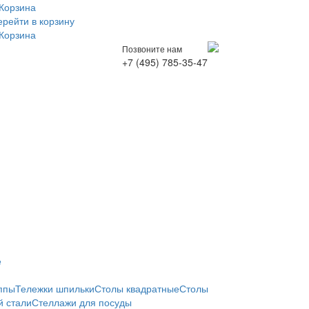
Корзина
ерейти в корзину
Корзина
Позвоните нам
+7 (495) 785-35-47
е
ппы
Тележки шпильки
Столы квадратные
Столы
 стали
Стеллажи для посуды