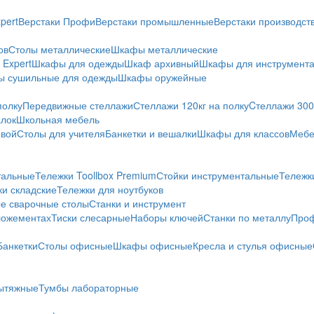
pert
Верстаки Профи
Верстаки промышленные
Верстаки производс
ов
Столы металлические
Шкафы металлические
Expert
Шкафы для одежды
Шкаф архивный
Шкафы для инструмент
 сушильные для одежды
Шкафы оружейные
полку
Передвижные стеллажи
Стеллажи 120кг на полку
Cтеллажи 300 
алок
Школьная мебель
овой
Столы для учителя
Банкетки и вешалки
Шкафы для классов
Мебе
тальные
Тележки Toollbox Premium
Стойки инструментальные
Тележк
ки складские
Тележки для ноутбуков
е сварочные столы
Станки и инструмент
ложементах
Тиски слесарные
Наборы ключей
Станки по металлу
Проф
Банкетки
Столы офисные
Шкафы офисные
Кресла и стулья офисные
ытяжные
Тумбы лабораторные