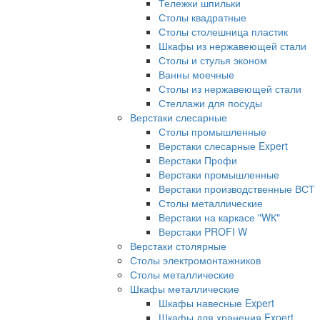
Тележки шпильки
Столы квадратные
Столы столешница пластик
Шкафы из нержавеющей стали
Столы и стулья эконом
Ванны моечные
Столы из нержавеющей стали
Стеллажи для посуды
Верстаки слесарные
Столы промышленные
Верстаки слесарные Expert
Верстаки Профи
Верстаки промышленные
Верстаки производственные ВСТ
Столы металлические
Верстаки на каркасе "WК"
Верстаки PROFI W
Верстаки столярные
Столы электромонтажников
Столы металлические
Шкафы металлические
Шкафы навесные Expert
Шкафы для хранения Expert