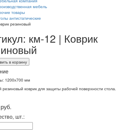
ебельная компания
роизводственная мебель
рочие товары
толы антистатические
оврик резиновый
икул: км-12 | Коврик
зиновый
ить в корзину
ние
ы: 1200х700 мм
 резиновый коврик для защиты рабочей поверхности стола.
 руб.
ство, шт.: