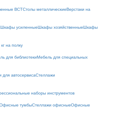
твенные ВСТ
Столы металлические
Верстаки на
а
Шкафы усиленные
Шкафы хозяйственные
Шкафы
кг на полку
ль для библиотеки
Мебель для специальных
и для автосервиса
Стеллажи
ессиональные наборы инструментов
Офисные тумбы
Стеллажи офисные
Офисные