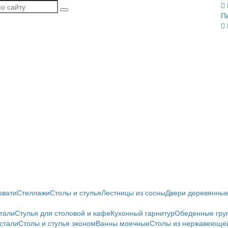
П
овати
Стеллажи
Столы и стулья
Лестницы из сосны
Двери деревянны
тали
Стулья для столовой и кафе
Кухонный гарнитур
Обеденные гру
стали
Столы и стулья эконом
Ванны моечные
Столы из нержавеющей