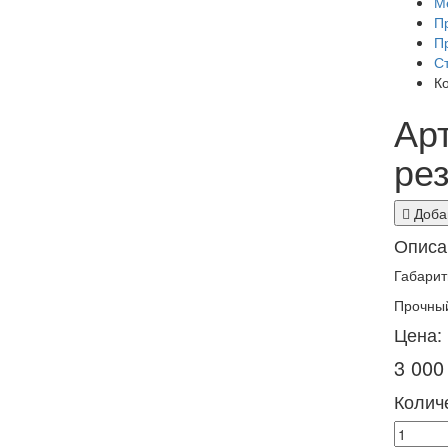
М
П
П
С
К
Арт
ре
Добав
Описа
Габарит
Прочный
Цена:
3 000
Количе