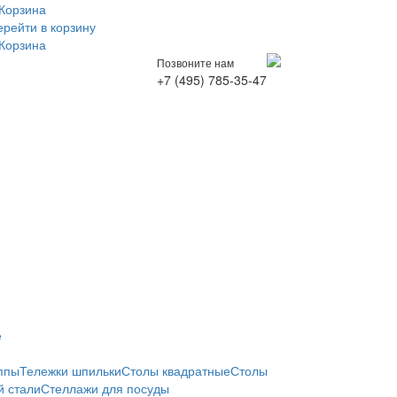
Корзина
ерейти в корзину
Корзина
Позвоните нам
+7 (495) 785-35-47
е
ппы
Тележки шпильки
Столы квадратные
Столы
 стали
Стеллажи для посуды