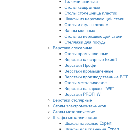
Тележки шпильки
Столы квадратные
Столы столешница пластик
Шкафы из нержавеющей стали
Столы и стулья эконом
Ванны моечные
Столы из нержавеющей стали
Стеллажи для посуды
Верстаки слесарные
Столы промышленные
Верстаки слесарные Expert
Верстаки Профи
Верстаки промышленные
Верстаки производственные ВСТ
Столы металлические
Верстаки на каркасе "WК"
Верстаки PROFI W
Верстаки столярные
Столы электромонтажников
Столы металлические
Шкафы металлические
Шкафы навесные Expert
Шкафы для хранения Expert