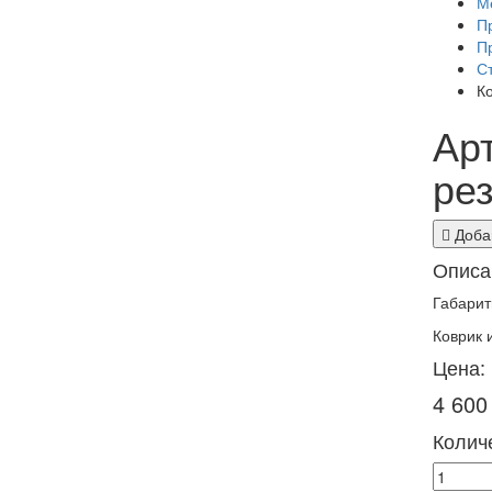
М
П
П
С
К
Арт
ре
Добав
Описа
Габарит
Коврик 
Цена:
4 600
Количе