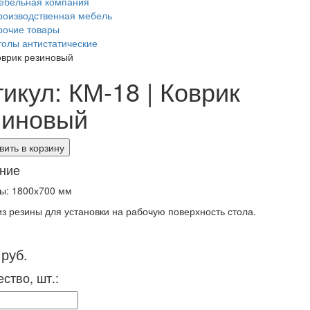
ебельная компания
роизводственная мебель
рочие товары
толы антистатические
оврик резиновый
икул: КМ-18 | Коврик
зиновый
ить в корзину
ние
ы: 1800х700 мм
из резины для установки на рабочую поверхность стола.
 руб.
ство, шт.: