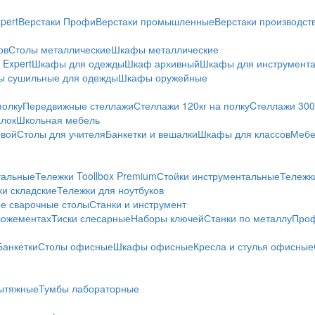
pert
Верстаки Профи
Верстаки промышленные
Верстаки производс
ов
Столы металлические
Шкафы металлические
Expert
Шкафы для одежды
Шкаф архивный
Шкафы для инструмент
 сушильные для одежды
Шкафы оружейные
полку
Передвижные стеллажи
Стеллажи 120кг на полку
Cтеллажи 300 
алок
Школьная мебель
овой
Столы для учителя
Банкетки и вешалки
Шкафы для классов
Мебе
тальные
Тележки Toollbox Premium
Стойки инструментальные
Тележк
ки складские
Тележки для ноутбуков
е сварочные столы
Станки и инструмент
ложементах
Тиски слесарные
Наборы ключей
Станки по металлу
Проф
Банкетки
Столы офисные
Шкафы офисные
Кресла и стулья офисные
ытяжные
Тумбы лабораторные