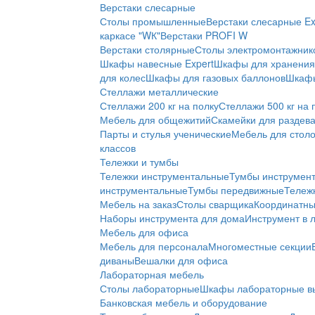
Верстаки слесарные
Столы промышленные
Верстаки слесарные Ex
каркасе "WК"
Верстаки PROFI W
Верстаки столярные
Столы электромонтажник
Шкафы навесные Expert
Шкафы для хранения 
для колес
Шкафы для газовых баллонов
Шкафы
Стеллажи металлические
Стеллажи 200 кг на полку
Стеллажи 500 кг на 
Мебель для общежитий
Скамейки для раздев
Парты и стулья ученические
Мебель для стол
классов
Тележки и тумбы
Тележки инструментальные
Тумбы инструмен
инструментальные
Тумбы передвижные
Тележ
Мебель на заказ
Столы сварщика
Координатны
Наборы инструмента для дома
Инструмент в 
Мебель для офиса
Мебель для персонала
Многоместные секции
диваны
Вешалки для офиса
Лабораторная мебель
Столы лабораторные
Шкафы лабораторные в
Банковская мебель и оборудование