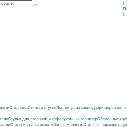
П
овати
Стеллажи
Столы и стулья
Лестницы из сосны
Двери деревянны
тали
Стулья для столовой и кафе
Кухонный гарнитур
Обеденные гру
стали
Столы и стулья эконом
Ванны моечные
Столы из нержавеющей