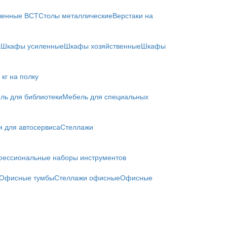
твенные ВСТ
Столы металлические
Верстаки на
а
Шкафы усиленные
Шкафы хозяйственные
Шкафы
кг на полку
ль для библиотеки
Мебель для специальных
и для автосервиса
Стеллажи
ессиональные наборы инструментов
Офисные тумбы
Стеллажи офисные
Офисные