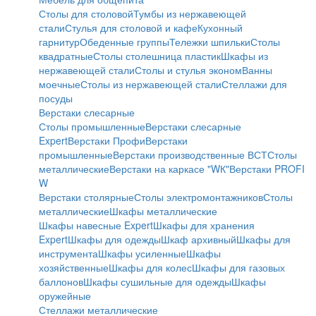
Столы для столовой
Тумбы из нержавеющей
стали
Стулья для столовой и кафе
Кухонный
гарнитур
Обеденные группы
Тележки шпильки
Столы
квадратные
Столы столешница пластик
Шкафы из
нержавеющей стали
Столы и стулья эконом
Ванны
моечные
Столы из нержавеющей стали
Стеллажи для
посуды
Верстаки слесарные
Столы промышленные
Верстаки слесарные
Expert
Верстаки Профи
Верстаки
промышленные
Верстаки производственные ВСТ
Столы
металлические
Верстаки на каркасе "WК"
Верстаки PROFI
W
Верстаки столярные
Столы электромонтажников
Столы
металлические
Шкафы металлические
Шкафы навесные Expert
Шкафы для хранения
Expert
Шкафы для одежды
Шкаф архивный
Шкафы для
инструмента
Шкафы усиленные
Шкафы
хозяйственные
Шкафы для колес
Шкафы для газовых
баллонов
Шкафы сушильные для одежды
Шкафы
оружейные
Стеллажи металлические