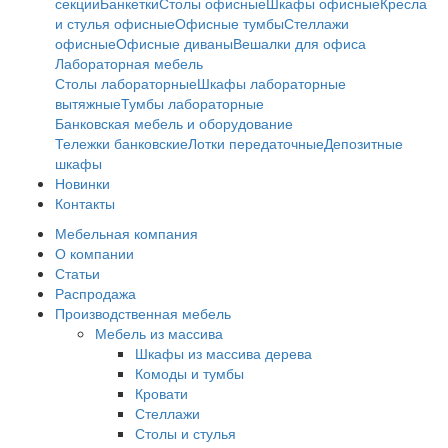
секции
Банкетки
Столы офисные
Шкафы офисные
Кресла
и стулья офисные
Офисные тумбы
Стеллажи
офисные
Офисные диваны
Вешалки для офиса
Лабораторная мебель
Столы лабораторные
Шкафы лабораторные
вытяжные
Тумбы лабораторные
Банковская мебель и оборудование
Тележки банковские
Лотки передаточные
Депозитные
шкафы
Новинки
Контакты
Мебельная компания
О компании
Статьи
Распродажа
Производственная мебель
Мебель из массива
Шкафы из массива дерева
Комоды и тумбы
Кровати
Стеллажи
Столы и стулья