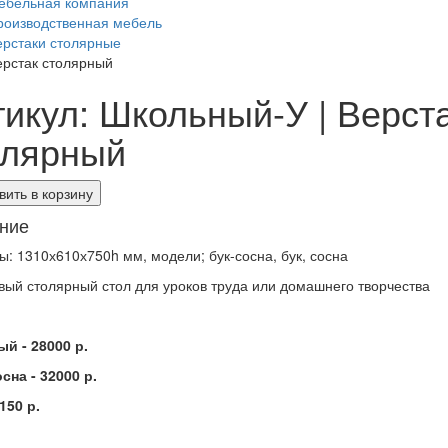
ебельная компания
роизводственная мебель
ерстаки столярные
ерстак столярный
тикул: Школьный-У | Верст
олярный
ить в корзину
ние
ы: 1310х610х750h мм, модели; бук-сосна, бук, сосна
вый столярный стол для уроков труда или домашнего творчества
й - 28000 р.
осна - 32000 р.
4150 р.