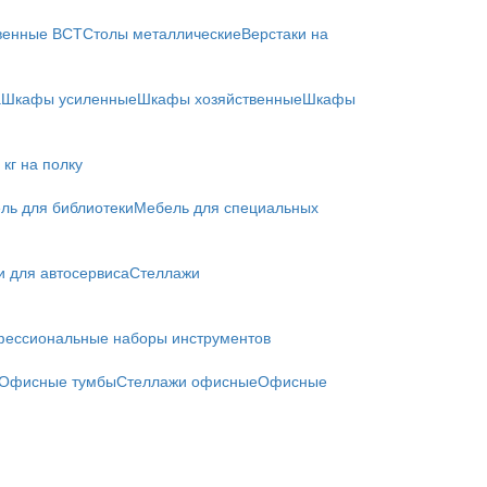
твенные ВСТ
Столы металлические
Верстаки на
а
Шкафы усиленные
Шкафы хозяйственные
Шкафы
кг на полку
ль для библиотеки
Мебель для специальных
и для автосервиса
Стеллажи
ессиональные наборы инструментов
Офисные тумбы
Стеллажи офисные
Офисные