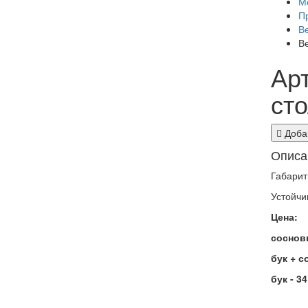
М
П
В
В
Ар
ст
Добав
Описа
Габарит
Устойчи
Цена:
сосновы
бук + с
бук - 3