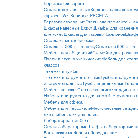
Верстаки слесарные
Столы промышленные
Верстаки слесарные Ex
каркасе "WК"
Верстаки PROFI W
Верстаки столярные
Столы электромонтажник
Шкафы навесные Expert
Шкафы для хранения 
для колес
Шкафы для газовых баллонов
Шкафы
Стеллажи металлические
Стеллажи 200 кг на полку
Стеллажи 500 кг на 
Мебель для общежитий
Скамейки для раздев
Парты и стулья ученические
Мебель для стол
классов
Тележки и тумбы
Тележки инструментальные
Тумбы инструмен
инструментальные
Тумбы передвижные
Тележ
Мебель на заказ
Столы сварщика
Координатны
Наборы инструмента для дома
Инструмент в 
Мебель для офиса
Мебель для персонала
Многоместные секции
диваны
Вешалки для офиса
Лабораторная мебель
Столы лабораторные
Шкафы лабораторные в
Банковская мебель и оборудование