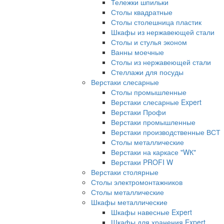
Тележки шпильки
Столы квадратные
Столы столешница пластик
Шкафы из нержавеющей стали
Столы и стулья эконом
Ванны моечные
Столы из нержавеющей стали
Стеллажи для посуды
Верстаки слесарные
Столы промышленные
Верстаки слесарные Expert
Верстаки Профи
Верстаки промышленные
Верстаки производственные ВСТ
Столы металлические
Верстаки на каркасе "WК"
Верстаки PROFI W
Верстаки столярные
Столы электромонтажников
Столы металлические
Шкафы металлические
Шкафы навесные Expert
Шкафы для хранения Expert