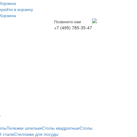
Корзина
ерейти в корзину
Корзина
Позвоните нам
+7 (495) 785-35-47
е
ппы
Тележки шпильки
Столы квадратные
Столы
 стали
Стеллажи для посуды