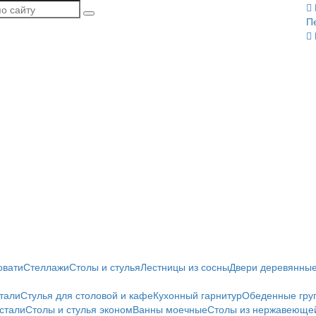
П
овати
Стеллажи
Столы и стулья
Лестницы из сосны
Двери деревянны
тали
Стулья для столовой и кафе
Кухонный гарнитур
Обеденные гру
стали
Столы и стулья эконом
Ванны моечные
Столы из нержавеющей