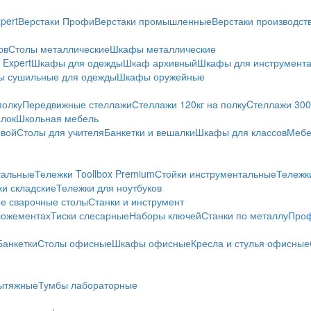
pert
Верстаки Профи
Верстаки промышленные
Верстаки производс
ов
Столы металлические
Шкафы металлические
Expert
Шкафы для одежды
Шкаф архивный
Шкафы для инструмент
 сушильные для одежды
Шкафы оружейные
полку
Передвижные стеллажи
Стеллажи 120кг на полку
Cтеллажи 300 
алок
Школьная мебель
овой
Столы для учителя
Банкетки и вешалки
Шкафы для классов
Мебе
тальные
Тележки Toollbox Premium
Стойки инструментальные
Тележк
ки складские
Тележки для ноутбуков
е сварочные столы
Станки и инструмент
ложементах
Тиски слесарные
Наборы ключей
Станки по металлу
Проф
Банкетки
Столы офисные
Шкафы офисные
Кресла и стулья офисные
ытяжные
Тумбы лабораторные