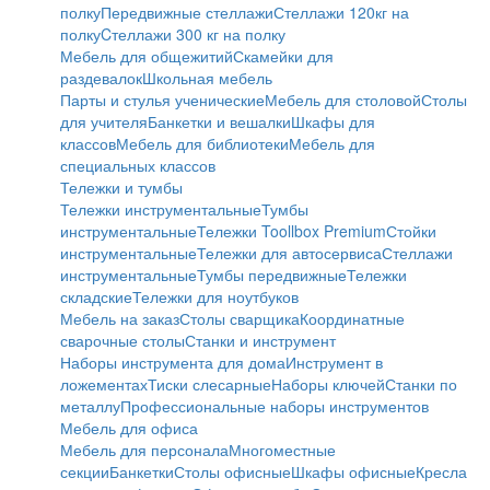
полку
Передвижные стеллажи
Стеллажи 120кг на
полку
Cтеллажи 300 кг на полку
Мебель для общежитий
Скамейки для
раздевалок
Школьная мебель
Парты и стулья ученические
Мебель для столовой
Столы
для учителя
Банкетки и вешалки
Шкафы для
классов
Мебель для библиотеки
Мебель для
специальных классов
Тележки и тумбы
Тележки инструментальные
Тумбы
инструментальные
Тележки Toollbox Premium
Стойки
инструментальные
Тележки для автосервиса
Стеллажи
инструментальные
Тумбы передвижные
Тележки
складские
Тележки для ноутбуков
Мебель на заказ
Столы сварщика
Координатные
сварочные столы
Станки и инструмент
Наборы инструмента для дома
Инструмент в
ложементах
Тиски слесарные
Наборы ключей
Станки по
металлу
Профессиональные наборы инструментов
Мебель для офиса
Мебель для персонала
Многоместные
секции
Банкетки
Столы офисные
Шкафы офисные
Кресла