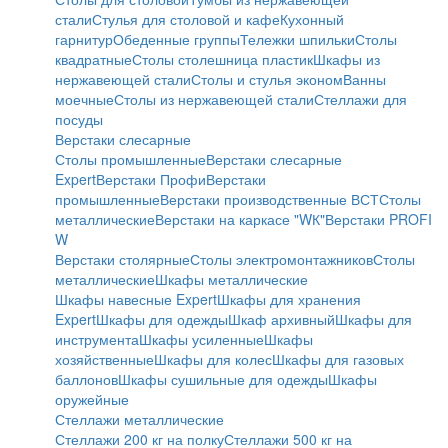
стали
Стулья для столовой и кафе
Кухонный
гарнитур
Обеденные группы
Тележки шпильки
Столы
квадратные
Столы столешница пластик
Шкафы из
нержавеющей стали
Столы и стулья эконом
Ванны
моечные
Столы из нержавеющей стали
Стеллажи для
посуды
Верстаки слесарные
Столы промышленные
Верстаки слесарные
Expert
Верстаки Профи
Верстаки
промышленные
Верстаки производственные ВСТ
Столы
металлические
Верстаки на каркасе "WК"
Верстаки PROFI
W
Верстаки столярные
Столы электромонтажников
Столы
металлические
Шкафы металлические
Шкафы навесные Expert
Шкафы для хранения
Expert
Шкафы для одежды
Шкаф архивный
Шкафы для
инструмента
Шкафы усиленные
Шкафы
хозяйственные
Шкафы для колес
Шкафы для газовых
баллонов
Шкафы сушильные для одежды
Шкафы
оружейные
Стеллажи металлические
Стеллажи 200 кг на полку
Стеллажи 500 кг на