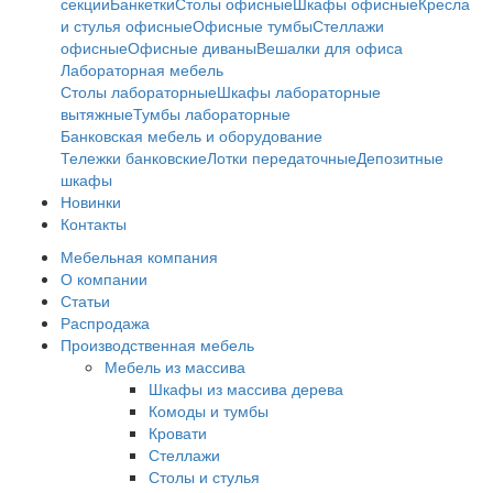
секции
Банкетки
Столы офисные
Шкафы офисные
Кресла
и стулья офисные
Офисные тумбы
Стеллажи
офисные
Офисные диваны
Вешалки для офиса
Лабораторная мебель
Столы лабораторные
Шкафы лабораторные
вытяжные
Тумбы лабораторные
Банковская мебель и оборудование
Тележки банковские
Лотки передаточные
Депозитные
шкафы
Новинки
Контакты
Мебельная компания
О компании
Статьи
Распродажа
Производственная мебель
Мебель из массива
Шкафы из массива дерева
Комоды и тумбы
Кровати
Стеллажи
Столы и стулья