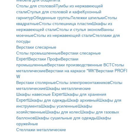
Столы для столовой
Тумбы из нержавеющей
стали
Стулья для столовой и кафе
Кухонный
гарнитур
Обеденные группы
Тележки шпильки
Столы
квадратные
Столы столешница пластик
Шкафы из
нержавеющей стали
Столы и стулья эконом
Ванны
моечные
Столы из нержавеющей стали
Стеллажи для
посуды
Верстаки слесарные
Столы промышленные
Верстаки слесарные
Expert
Верстаки Профи
Верстаки
промышленные
Верстаки производственные ВСТ
Столы
металлические
Верстаки на каркасе "WК"
Верстаки PROFI
W
Верстаки столярные
Столы электромонтажников
Столы
металлические
Шкафы металлические
Шкафы навесные Expert
Шкафы для хранения
Expert
Шкафы для одежды
Шкаф архивный
Шкафы для
инструмента
Шкафы усиленные
Шкафы
хозяйственные
Шкафы для колес
Шкафы для газовых
баллонов
Шкафы сушильные для одежды
Шкафы
оружейные
Стеллажи металлические