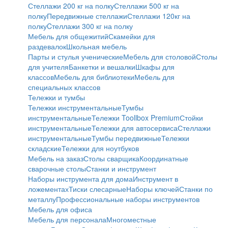
Стеллажи 200 кг на полку
Стеллажи 500 кг на
полку
Передвижные стеллажи
Стеллажи 120кг на
полку
Cтеллажи 300 кг на полку
Мебель для общежитий
Скамейки для
раздевалок
Школьная мебель
Парты и стулья ученические
Мебель для столовой
Столы
для учителя
Банкетки и вешалки
Шкафы для
классов
Мебель для библиотеки
Мебель для
специальных классов
Тележки и тумбы
Тележки инструментальные
Тумбы
инструментальные
Тележки Toollbox Premium
Стойки
инструментальные
Тележки для автосервиса
Стеллажи
инструментальные
Тумбы передвижные
Тележки
складские
Тележки для ноутбуков
Мебель на заказ
Столы сварщика
Координатные
сварочные столы
Станки и инструмент
Наборы инструмента для дома
Инструмент в
ложементах
Тиски слесарные
Наборы ключей
Станки по
металлу
Профессиональные наборы инструментов
Мебель для офиса
Мебель для персонала
Многоместные