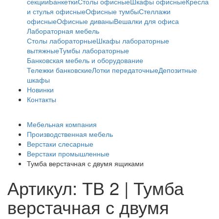
секции
Банкетки
Столы офисные
Шкафы офисные
Кресла
и стулья офисные
Офисные тумбы
Стеллажи
офисные
Офисные диваны
Вешалки для офиса
Лабораторная мебель
Столы лабораторные
Шкафы лабораторные
вытяжные
Тумбы лабораторные
Банковская мебель и оборудование
Тележки банковские
Лотки передаточные
Депозитные
шкафы
Новинки
Контакты
Мебельная компания
Производственная мебель
Верстаки слесарные
Верстаки промышленные
Тумба верстачная с двумя ящиками
Артикул: ТВ 2 | Тумба
верстачная с двумя