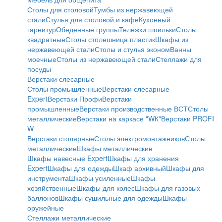
Столы для столовой
Тумбы из нержавеющей
стали
Стулья для столовой и кафе
Кухонный
гарнитур
Обеденные группы
Тележки шпильки
Столы
квадратные
Столы столешница пластик
Шкафы из
нержавеющей стали
Столы и стулья эконом
Ванны
моечные
Столы из нержавеющей стали
Стеллажи для
посуды
Верстаки слесарные
Столы промышленные
Верстаки слесарные
Expert
Верстаки Профи
Верстаки
промышленные
Верстаки производственные ВСТ
Столы
металлические
Верстаки на каркасе "WК"
Верстаки PROFI
W
Верстаки столярные
Столы электромонтажников
Столы
металлические
Шкафы металлические
Шкафы навесные Expert
Шкафы для хранения
Expert
Шкафы для одежды
Шкаф архивный
Шкафы для
инструмента
Шкафы усиленные
Шкафы
хозяйственные
Шкафы для колес
Шкафы для газовых
баллонов
Шкафы сушильные для одежды
Шкафы
оружейные
Стеллажи металлические