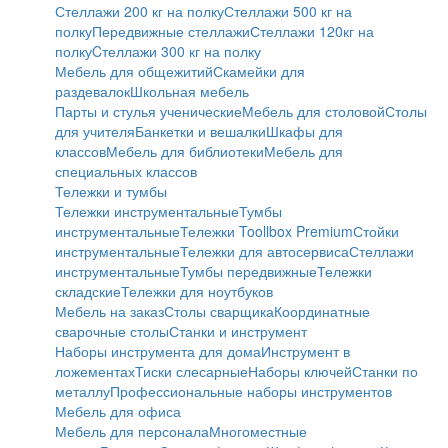
Стеллажи 200 кг на полку
Стеллажи 500 кг на
полку
Передвижные стеллажи
Стеллажи 120кг на
полку
Cтеллажи 300 кг на полку
Мебель для общежитий
Скамейки для
раздевалок
Школьная мебель
Парты и стулья ученические
Мебель для столовой
Столы
для учителя
Банкетки и вешалки
Шкафы для
классов
Мебель для библиотеки
Мебель для
специальных классов
Тележки и тумбы
Тележки инструментальные
Тумбы
инструментальные
Тележки Toollbox Premium
Стойки
инструментальные
Тележки для автосервиса
Стеллажи
инструментальные
Тумбы передвижные
Тележки
складские
Тележки для ноутбуков
Мебель на заказ
Столы сварщика
Координатные
сварочные столы
Станки и инструмент
Наборы инструмента для дома
Инструмент в
ложементах
Тиски слесарные
Наборы ключей
Станки по
металлу
Профессиональные наборы инструментов
Мебель для офиса
Мебель для персонала
Многоместные