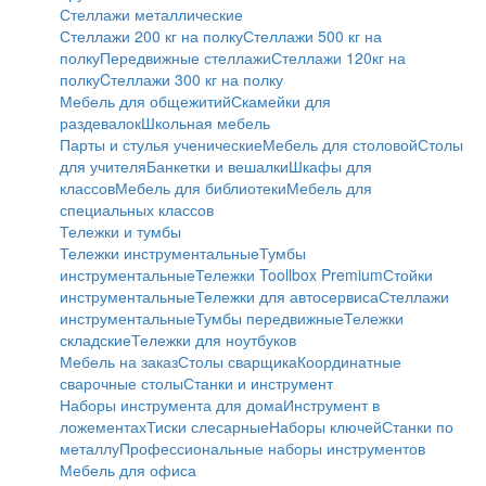
Стеллажи металлические
Стеллажи 200 кг на полку
Стеллажи 500 кг на
полку
Передвижные стеллажи
Стеллажи 120кг на
полку
Cтеллажи 300 кг на полку
Мебель для общежитий
Скамейки для
раздевалок
Школьная мебель
Парты и стулья ученические
Мебель для столовой
Столы
для учителя
Банкетки и вешалки
Шкафы для
классов
Мебель для библиотеки
Мебель для
специальных классов
Тележки и тумбы
Тележки инструментальные
Тумбы
инструментальные
Тележки Toollbox Premium
Стойки
инструментальные
Тележки для автосервиса
Стеллажи
инструментальные
Тумбы передвижные
Тележки
складские
Тележки для ноутбуков
Мебель на заказ
Столы сварщика
Координатные
сварочные столы
Станки и инструмент
Наборы инструмента для дома
Инструмент в
ложементах
Тиски слесарные
Наборы ключей
Станки по
металлу
Профессиональные наборы инструментов
Мебель для офиса