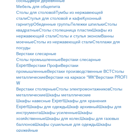
сосны
Двери деревянные
Мебель для общепита
Столы для столовой
Тумбы из нержавеющей
стали
Стулья для столовой и кафе
Кухонный
гарнитур
Обеденные группы
Тележки шпильки
Столы
квадратные
Столы столешница пластик
Шкафы из
нержавеющей стали
Столы и стулья эконом
Ванны
моечные
Столы из нержавеющей стали
Стеллажи для
посуды
Верстаки слесарные
Столы промышленные
Верстаки слесарные
Expert
Верстаки Профи
Верстаки
промышленные
Верстаки производственные ВСТ
Столы
металлические
Верстаки на каркасе "WК"
Верстаки PROFI
W
Верстаки столярные
Столы электромонтажников
Столы
металлические
Шкафы металлические
Шкафы навесные Expert
Шкафы для хранения
Expert
Шкафы для одежды
Шкаф архивный
Шкафы для
инструмента
Шкафы усиленные
Шкафы
хозяйственные
Шкафы для колес
Шкафы для газовых
баллонов
Шкафы сушильные для одежды
Шкафы
оружейные