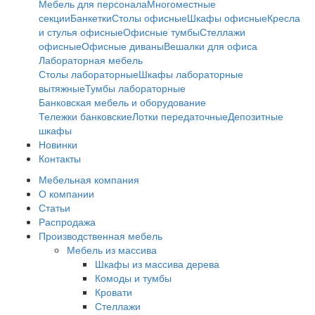
Мебель для персонала
Многоместные
секции
Банкетки
Столы офисные
Шкафы офисные
Кресла
и стулья офисные
Офисные тумбы
Стеллажи
офисные
Офисные диваны
Вешалки для офиса
Лабораторная мебель
Столы лабораторные
Шкафы лабораторные
вытяжные
Тумбы лабораторные
Банковская мебель и оборудование
Тележки банковские
Лотки передаточные
Депозитные
шкафы
Новинки
Контакты
Мебельная компания
О компании
Статьи
Распродажа
Производственная мебель
Мебель из массива
Шкафы из массива дерева
Комоды и тумбы
Кровати
Стеллажи