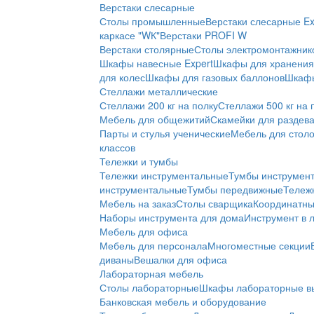
Верстаки слесарные
Столы промышленные
Верстаки слесарные Ex
каркасе "WК"
Верстаки PROFI W
Верстаки столярные
Столы электромонтажник
Шкафы навесные Expert
Шкафы для хранения 
для колес
Шкафы для газовых баллонов
Шкафы
Стеллажи металлические
Стеллажи 200 кг на полку
Стеллажи 500 кг на 
Мебель для общежитий
Скамейки для раздев
Парты и стулья ученические
Мебель для стол
классов
Тележки и тумбы
Тележки инструментальные
Тумбы инструмен
инструментальные
Тумбы передвижные
Тележ
Мебель на заказ
Столы сварщика
Координатны
Наборы инструмента для дома
Инструмент в 
Мебель для офиса
Мебель для персонала
Многоместные секции
диваны
Вешалки для офиса
Лабораторная мебель
Столы лабораторные
Шкафы лабораторные в
Банковская мебель и оборудование