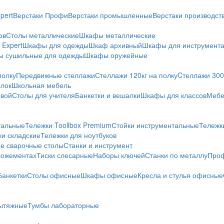
pert
Верстаки Профи
Верстаки промышленные
Верстаки производс
ов
Столы металлические
Шкафы металлические
Expert
Шкафы для одежды
Шкаф архивный
Шкафы для инструмент
 сушильные для одежды
Шкафы оружейные
полку
Передвижные стеллажи
Стеллажи 120кг на полку
Cтеллажи 300 
алок
Школьная мебель
овой
Столы для учителя
Банкетки и вешалки
Шкафы для классов
Мебе
тальные
Тележки Toollbox Premium
Стойки инструментальные
Тележк
ки складские
Тележки для ноутбуков
е сварочные столы
Станки и инструмент
ложементах
Тиски слесарные
Наборы ключей
Станки по металлу
Проф
Банкетки
Столы офисные
Шкафы офисные
Кресла и стулья офисные
ытяжные
Тумбы лабораторные