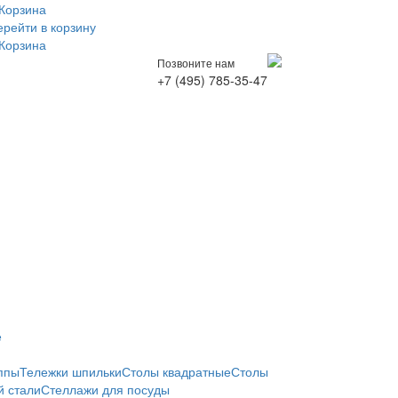
Корзина
ерейти в корзину
Корзина
Позвоните нам
+7 (495) 785-35-47
е
ппы
Тележки шпильки
Столы квадратные
Столы
 стали
Стеллажи для посуды