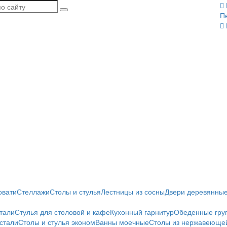
П
овати
Стеллажи
Столы и стулья
Лестницы из сосны
Двери деревянны
тали
Стулья для столовой и кафе
Кухонный гарнитур
Обеденные гру
стали
Столы и стулья эконом
Ванны моечные
Столы из нержавеющей