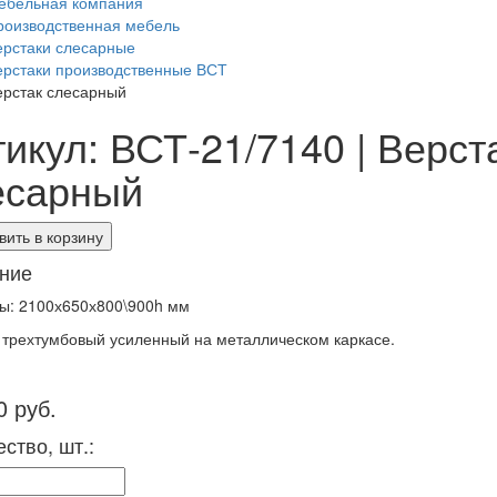
ебельная компания
роизводственная мебель
ерстаки слесарные
ерстаки производственные ВСТ
ерстак слесарный
икул: ВСТ-21/7140 | Верст
есарный
ить в корзину
ние
ы: 2100х650х800\900h мм
к трехтумбовый усиленный на металлическом каркасе.
0 руб.
ство, шт.: