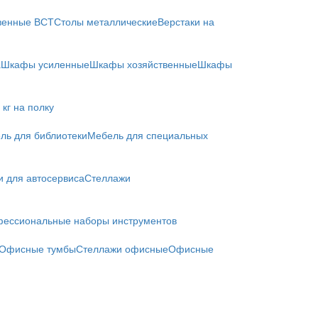
твенные ВСТ
Столы металлические
Верстаки на
а
Шкафы усиленные
Шкафы хозяйственные
Шкафы
кг на полку
ль для библиотеки
Мебель для специальных
и для автосервиса
Стеллажи
ессиональные наборы инструментов
Офисные тумбы
Стеллажи офисные
Офисные