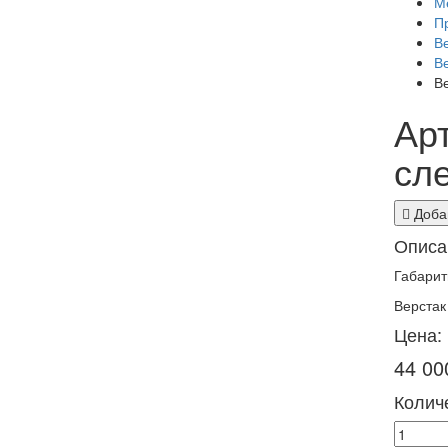
М
П
В
В
В
Арт
сл
Добав
Описа
Габарит
Верста
Цена:
44 00
Количе