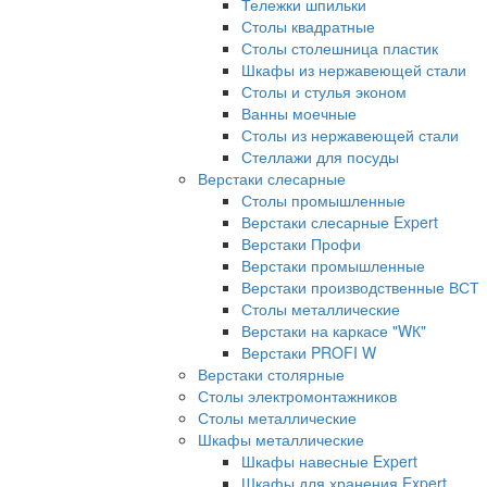
Тележки шпильки
Столы квадратные
Столы столешница пластик
Шкафы из нержавеющей стали
Столы и стулья эконом
Ванны моечные
Столы из нержавеющей стали
Стеллажи для посуды
Верстаки слесарные
Столы промышленные
Верстаки слесарные Expert
Верстаки Профи
Верстаки промышленные
Верстаки производственные ВСТ
Столы металлические
Верстаки на каркасе "WК"
Верстаки PROFI W
Верстаки столярные
Столы электромонтажников
Столы металлические
Шкафы металлические
Шкафы навесные Expert
Шкафы для хранения Expert