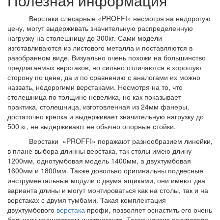
Полезная информация
Верстаки слесарные «PROFFI» несмотря на недорогую
цену, могут выдерживать значительную распределенную
нагрузку на столешницу до 300кг. Сами модели
изготавливаются из листового металла и поставляются в
разобранном виде. Визуально очень похожи на большинство
предлагаемых верстаков, но сильно отличаются в хорошую
сторону по цене, да и по сравнению с аналогами их можно
назвать, недорогими верстаками. Несмотря на то, что
столешница по толщине невелика, но как показывает
практика, столешница, изготовленная из 24мм фанеры,
достаточно крепка и выдерживает значительную нагрузку до
500 кг, не выдерживают ее обычно опорные стойки.
Верстаки «PROFFI» поражают разнообразием линейки,
в плане выбора длинны верстака, так столы имею длину
1200мм, однотумбовая модель 1400мм, а двухтумбовая
1600мм и 1800мм. Также довольно оригинальны подвесные
инструментальные модули с двумя ящиками, они имеют два
варианта длины и могут монтироваться как на столы, так и на
верстаках с двумя тумбами. Такая комплектация
двухтумбового
верстака
профи, позволяет оснастить его очень
большим количеством инструмента. Также удивит покупателя