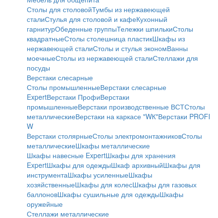
Столы для столовой
Тумбы из нержавеющей
стали
Стулья для столовой и кафе
Кухонный
гарнитур
Обеденные группы
Тележки шпильки
Столы
квадратные
Столы столешница пластик
Шкафы из
нержавеющей стали
Столы и стулья эконом
Ванны
моечные
Столы из нержавеющей стали
Стеллажи для
посуды
Верстаки слесарные
Столы промышленные
Верстаки слесарные
Expert
Верстаки Профи
Верстаки
промышленные
Верстаки производственные ВСТ
Столы
металлические
Верстаки на каркасе "WК"
Верстаки PROFI
W
Верстаки столярные
Столы электромонтажников
Столы
металлические
Шкафы металлические
Шкафы навесные Expert
Шкафы для хранения
Expert
Шкафы для одежды
Шкаф архивный
Шкафы для
инструмента
Шкафы усиленные
Шкафы
хозяйственные
Шкафы для колес
Шкафы для газовых
баллонов
Шкафы сушильные для одежды
Шкафы
оружейные
Стеллажи металлические