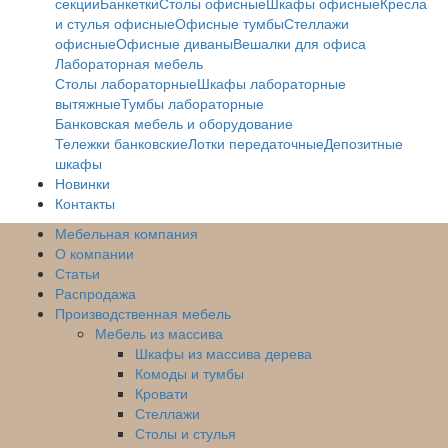
секции
Банкетки
Столы офисные
Шкафы офисные
Кресла
и стулья офисные
Офисные тумбы
Стеллажи
офисные
Офисные диваны
Вешалки для офиса
Лабораторная мебель
Столы лабораторные
Шкафы лабораторные
вытяжные
Тумбы лабораторные
Банковская мебель и оборудование
Тележки банковские
Лотки передаточные
Депозитные
шкафы
Новинки
Контакты
Мебельная компания
О компании
Статьи
Распродажа
Производственная мебель
Мебель из массива
Шкафы из массива дерева
Комоды и тумбы
Кровати
Стеллажи
Столы и стулья