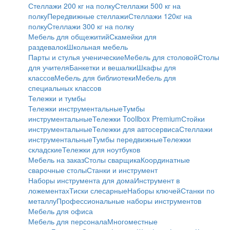
Стеллажи 200 кг на полку
Стеллажи 500 кг на
полку
Передвижные стеллажи
Стеллажи 120кг на
полку
Cтеллажи 300 кг на полку
Мебель для общежитий
Скамейки для
раздевалок
Школьная мебель
Парты и стулья ученические
Мебель для столовой
Столы
для учителя
Банкетки и вешалки
Шкафы для
классов
Мебель для библиотеки
Мебель для
специальных классов
Тележки и тумбы
Тележки инструментальные
Тумбы
инструментальные
Тележки Toollbox Premium
Стойки
инструментальные
Тележки для автосервиса
Стеллажи
инструментальные
Тумбы передвижные
Тележки
складские
Тележки для ноутбуков
Мебель на заказ
Столы сварщика
Координатные
сварочные столы
Станки и инструмент
Наборы инструмента для дома
Инструмент в
ложементах
Тиски слесарные
Наборы ключей
Станки по
металлу
Профессиональные наборы инструментов
Мебель для офиса
Мебель для персонала
Многоместные