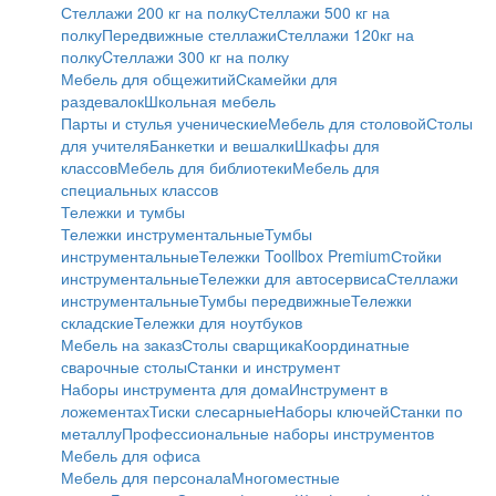
Стеллажи 200 кг на полку
Стеллажи 500 кг на
полку
Передвижные стеллажи
Стеллажи 120кг на
полку
Cтеллажи 300 кг на полку
Мебель для общежитий
Скамейки для
раздевалок
Школьная мебель
Парты и стулья ученические
Мебель для столовой
Столы
для учителя
Банкетки и вешалки
Шкафы для
классов
Мебель для библиотеки
Мебель для
специальных классов
Тележки и тумбы
Тележки инструментальные
Тумбы
инструментальные
Тележки Toollbox Premium
Стойки
инструментальные
Тележки для автосервиса
Стеллажи
инструментальные
Тумбы передвижные
Тележки
складские
Тележки для ноутбуков
Мебель на заказ
Столы сварщика
Координатные
сварочные столы
Станки и инструмент
Наборы инструмента для дома
Инструмент в
ложементах
Тиски слесарные
Наборы ключей
Станки по
металлу
Профессиональные наборы инструментов
Мебель для офиса
Мебель для персонала
Многоместные