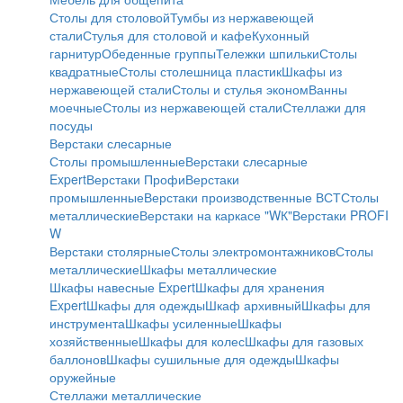
Столы для столовой
Тумбы из нержавеющей
стали
Стулья для столовой и кафе
Кухонный
гарнитур
Обеденные группы
Тележки шпильки
Столы
квадратные
Столы столешница пластик
Шкафы из
нержавеющей стали
Столы и стулья эконом
Ванны
моечные
Столы из нержавеющей стали
Стеллажи для
посуды
Верстаки слесарные
Столы промышленные
Верстаки слесарные
Expert
Верстаки Профи
Верстаки
промышленные
Верстаки производственные ВСТ
Столы
металлические
Верстаки на каркасе "WК"
Верстаки PROFI
W
Верстаки столярные
Столы электромонтажников
Столы
металлические
Шкафы металлические
Шкафы навесные Expert
Шкафы для хранения
Expert
Шкафы для одежды
Шкаф архивный
Шкафы для
инструмента
Шкафы усиленные
Шкафы
хозяйственные
Шкафы для колес
Шкафы для газовых
баллонов
Шкафы сушильные для одежды
Шкафы
оружейные
Стеллажи металлические