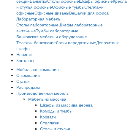
секции
Банкетки
Столы офисные
Шкафы офисные
Кресла
и стулья офисные
Офисные тумбы
Стеллажи
офисные
Офисные диваны
Вешалки для офиса
Лабораторная мебель
Столы лабораторные
Шкафы лабораторные
вытяжные
Тумбы лабораторные
Банковская мебель и оборудование
Тележки банковские
Лотки передаточные
Депозитные
шкафы
Новинки
Контакты
Мебельная компания
О компании
Статьи
Распродажа
Производственная мебель
Мебель из массива
Шкафы из массива дерева
Комоды и тумбы
Кровати
Стеллажи
Столы и стулья