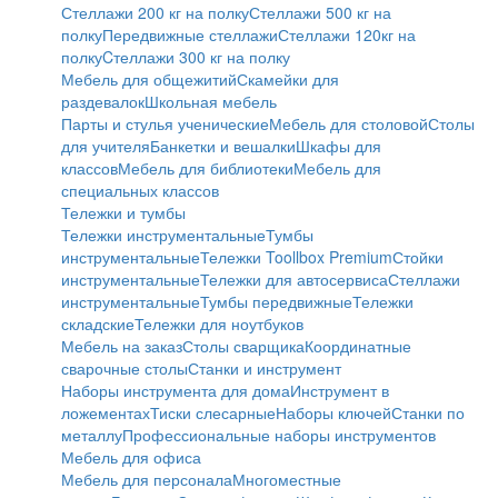
Стеллажи 200 кг на полку
Стеллажи 500 кг на
полку
Передвижные стеллажи
Стеллажи 120кг на
полку
Cтеллажи 300 кг на полку
Мебель для общежитий
Скамейки для
раздевалок
Школьная мебель
Парты и стулья ученические
Мебель для столовой
Столы
для учителя
Банкетки и вешалки
Шкафы для
классов
Мебель для библиотеки
Мебель для
специальных классов
Тележки и тумбы
Тележки инструментальные
Тумбы
инструментальные
Тележки Toollbox Premium
Стойки
инструментальные
Тележки для автосервиса
Стеллажи
инструментальные
Тумбы передвижные
Тележки
складские
Тележки для ноутбуков
Мебель на заказ
Столы сварщика
Координатные
сварочные столы
Станки и инструмент
Наборы инструмента для дома
Инструмент в
ложементах
Тиски слесарные
Наборы ключей
Станки по
металлу
Профессиональные наборы инструментов
Мебель для офиса
Мебель для персонала
Многоместные