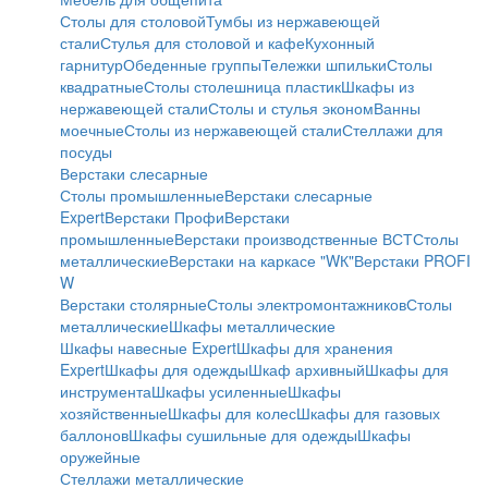
Столы для столовой
Тумбы из нержавеющей
стали
Стулья для столовой и кафе
Кухонный
гарнитур
Обеденные группы
Тележки шпильки
Столы
квадратные
Столы столешница пластик
Шкафы из
нержавеющей стали
Столы и стулья эконом
Ванны
моечные
Столы из нержавеющей стали
Стеллажи для
посуды
Верстаки слесарные
Столы промышленные
Верстаки слесарные
Expert
Верстаки Профи
Верстаки
промышленные
Верстаки производственные ВСТ
Столы
металлические
Верстаки на каркасе "WК"
Верстаки PROFI
W
Верстаки столярные
Столы электромонтажников
Столы
металлические
Шкафы металлические
Шкафы навесные Expert
Шкафы для хранения
Expert
Шкафы для одежды
Шкаф архивный
Шкафы для
инструмента
Шкафы усиленные
Шкафы
хозяйственные
Шкафы для колес
Шкафы для газовых
баллонов
Шкафы сушильные для одежды
Шкафы
оружейные
Стеллажи металлические