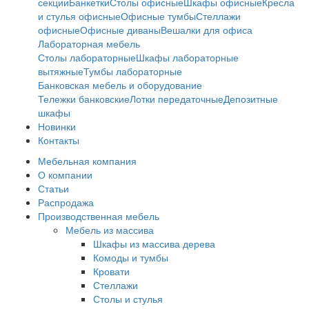
секции
Банкетки
Столы офисные
Шкафы офисные
Кресла
и стулья офисные
Офисные тумбы
Стеллажи
офисные
Офисные диваны
Вешалки для офиса
Лабораторная мебель
Столы лабораторные
Шкафы лабораторные
вытяжные
Тумбы лабораторные
Банковская мебель и оборудование
Тележки банковские
Лотки передаточные
Депозитные
шкафы
Новинки
Контакты
Мебельная компания
О компании
Статьи
Распродажа
Производственная мебель
Мебель из массива
Шкафы из массива дерева
Комоды и тумбы
Кровати
Стеллажи
Столы и стулья