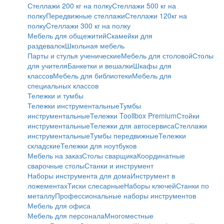
Стеллажи 200 кг на полку
Стеллажи 500 кг на
полку
Передвижные стеллажи
Стеллажи 120кг на
полку
Cтеллажи 300 кг на полку
Мебель для общежитий
Скамейки для
раздевалок
Школьная мебель
Парты и стулья ученические
Мебель для столовой
Столы
для учителя
Банкетки и вешалки
Шкафы для
классов
Мебель для библиотеки
Мебель для
специальных классов
Тележки и тумбы
Тележки инструментальные
Тумбы
инструментальные
Тележки Toollbox Premium
Стойки
инструментальные
Тележки для автосервиса
Стеллажи
инструментальные
Тумбы передвижные
Тележки
складские
Тележки для ноутбуков
Мебель на заказ
Столы сварщика
Координатные
сварочные столы
Станки и инструмент
Наборы инструмента для дома
Инструмент в
ложементах
Тиски слесарные
Наборы ключей
Станки по
металлу
Профессиональные наборы инструментов
Мебель для офиса
Мебель для персонала
Многоместные