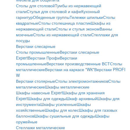
Столы для столовой
Тумбы из нержавеющей
стали
Стулья для столовой и кафе
Кухонный
гарнитур
Обеденные группы
Тележки шпильки
Столы
квадратные
Столы столешница пластик
Шкафы из
нержавеющей стали
Столы и стулья эконом
Ванны
моечные
Столы из нержавеющей стали
Стеллажи для
посуды
Верстаки слесарные
Столы промышленные
Верстаки слесарные
Expert
Верстаки Профи
Верстаки
промышленные
Верстаки производственные ВСТ
Столы
металлические
Верстаки на каркасе "WК"
Верстаки PROFI
W
Верстаки столярные
Столы электромонтажников
Столы
металлические
Шкафы металлические
Шкафы навесные Expert
Шкафы для хранения
Expert
Шкафы для одежды
Шкаф архивный
Шкафы для
инструмента
Шкафы усиленные
Шкафы
хозяйственные
Шкафы для колес
Шкафы для газовых
баллонов
Шкафы сушильные для одежды
Шкафы
оружейные
Стеллажи металлические