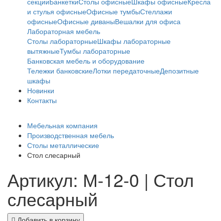
секции
Банкетки
Столы офисные
Шкафы офисные
Кресла
и стулья офисные
Офисные тумбы
Стеллажи
офисные
Офисные диваны
Вешалки для офиса
Лабораторная мебель
Столы лабораторные
Шкафы лабораторные
вытяжные
Тумбы лабораторные
Банковская мебель и оборудование
Тележки банковские
Лотки передаточные
Депозитные
шкафы
Новинки
Контакты
Мебельная компания
Производственная мебель
Столы металлические
Стол слесарный
Артикул: М-12-0 | Стол
слесарный
Добавить в корзину