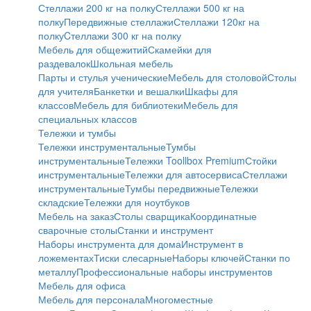
Стеллажи 200 кг на полку
Стеллажи 500 кг на
полку
Передвижные стеллажи
Стеллажи 120кг на
полку
Cтеллажи 300 кг на полку
Мебель для общежитий
Скамейки для
раздевалок
Школьная мебель
Парты и стулья ученические
Мебель для столовой
Столы
для учителя
Банкетки и вешалки
Шкафы для
классов
Мебель для библиотеки
Мебель для
специальных классов
Тележки и тумбы
Тележки инструментальные
Тумбы
инструментальные
Тележки Toollbox Premium
Стойки
инструментальные
Тележки для автосервиса
Стеллажи
инструментальные
Тумбы передвижные
Тележки
складские
Тележки для ноутбуков
Мебель на заказ
Столы сварщика
Координатные
сварочные столы
Станки и инструмент
Наборы инструмента для дома
Инструмент в
ложементах
Тиски слесарные
Наборы ключей
Станки по
металлу
Профессиональные наборы инструментов
Мебель для офиса
Мебель для персонала
Многоместные