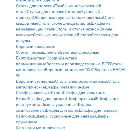
Столы для столовой
Тумбы из нержавеющей
стали
Стулья для столовой и кафе
Кухонный
гарнитур
Обеденные группы
Тележки шпильки
Столы
квадратные
Столы столешница пластик
Шкафы из
нержавеющей стали
Столы и стулья эконом
Ванны
моечные
Столы из нержавеющей стали
Стеллажи для
посуды
Верстаки слесарные
Столы промышленные
Верстаки слесарные
Expert
Верстаки Профи
Верстаки
промышленные
Верстаки производственные ВСТ
Столы
металлические
Верстаки на каркасе "WК"
Верстаки PROFI
W
Верстаки столярные
Столы электромонтажников
Столы
металлические
Шкафы металлические
Шкафы навесные Expert
Шкафы для хранения
Expert
Шкафы для одежды
Шкаф архивный
Шкафы для
инструмента
Шкафы усиленные
Шкафы
хозяйственные
Шкафы для колес
Шкафы для газовых
баллонов
Шкафы сушильные для одежды
Шкафы
оружейные
Стеллажи металлические