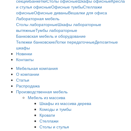
секции
Банкетки
Столы офисные
Шкафы офисные
Кресла
и стулья офисные
Офисные тумбы
Стеллажи
офисные
Офисные диваны
Вешалки для офиса
Лабораторная мебель
Столы лабораторные
Шкафы лабораторные
вытяжные
Тумбы лабораторные
Банковская мебель и оборудование
Тележки банковские
Лотки передаточные
Депозитные
шкафы
Новинки
Контакты
Мебельная компания
О компании
Статьи
Распродажа
Производственная мебель
Мебель из массива
Шкафы из массива дерева
Комоды и тумбы
Кровати
Стеллажи
Столы и стулья