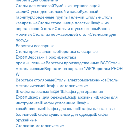
Столы для столовой
Тумбы из нержавеющей
стали
Стулья для столовой и кафе
Кухонный
гарнитур
Обеденные группы
Тележки шпильки
Столы
квадратные
Столы столешница пластик
Шкафы из
нержавеющей стали
Столы и стулья эконом
Ванны
моечные
Столы из нержавеющей стали
Стеллажи для
посуды
Верстаки слесарные
Столы промышленные
Верстаки слесарные
Expert
Верстаки Профи
Верстаки
промышленные
Верстаки производственные ВСТ
Столы
металлические
Верстаки на каркасе "WК"
Верстаки PROFI
W
Верстаки столярные
Столы электромонтажников
Столы
металлические
Шкафы металлические
Шкафы навесные Expert
Шкафы для хранения
Expert
Шкафы для одежды
Шкаф архивный
Шкафы для
инструмента
Шкафы усиленные
Шкафы
хозяйственные
Шкафы для колес
Шкафы для газовых
баллонов
Шкафы сушильные для одежды
Шкафы
оружейные
Стеллажи металлические