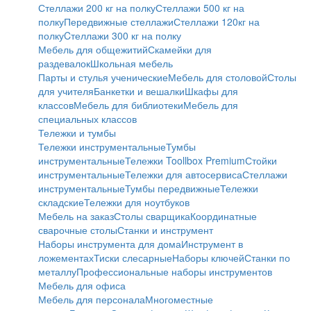
Стеллажи 200 кг на полку
Стеллажи 500 кг на
полку
Передвижные стеллажи
Стеллажи 120кг на
полку
Cтеллажи 300 кг на полку
Мебель для общежитий
Скамейки для
раздевалок
Школьная мебель
Парты и стулья ученические
Мебель для столовой
Столы
для учителя
Банкетки и вешалки
Шкафы для
классов
Мебель для библиотеки
Мебель для
специальных классов
Тележки и тумбы
Тележки инструментальные
Тумбы
инструментальные
Тележки Toollbox Premium
Стойки
инструментальные
Тележки для автосервиса
Стеллажи
инструментальные
Тумбы передвижные
Тележки
складские
Тележки для ноутбуков
Мебель на заказ
Столы сварщика
Координатные
сварочные столы
Станки и инструмент
Наборы инструмента для дома
Инструмент в
ложементах
Тиски слесарные
Наборы ключей
Станки по
металлу
Профессиональные наборы инструментов
Мебель для офиса
Мебель для персонала
Многоместные