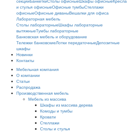
секции
Банкетки
Столы офисные
Шкафы офисные
Кресла
и стулья офисные
Офисные тумбы
Стеллажи
офисные
Офисные диваны
Вешалки для офиса
Лабораторная мебель
Столы лабораторные
Шкафы лабораторные
вытяжные
Тумбы лабораторные
Банковская мебель и оборудование
Тележки банковские
Лотки передаточные
Депозитные
шкафы
Новинки
Контакты
Мебельная компания
О компании
Статьи
Распродажа
Производственная мебель
Мебель из массива
Шкафы из массива дерева
Комоды и тумбы
Кровати
Стеллажи
Столы и стулья