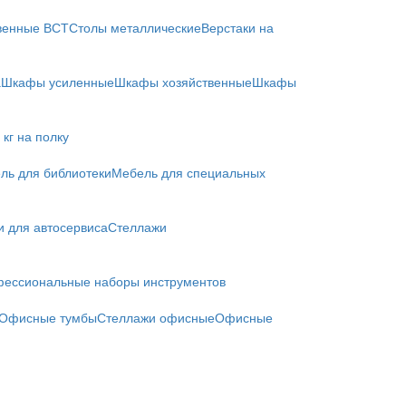
твенные ВСТ
Столы металлические
Верстаки на
а
Шкафы усиленные
Шкафы хозяйственные
Шкафы
кг на полку
ль для библиотеки
Мебель для специальных
и для автосервиса
Стеллажи
ессиональные наборы инструментов
Офисные тумбы
Стеллажи офисные
Офисные