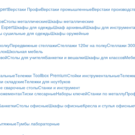
pert
Верстаки Профи
Верстаки промышленные
Верстаки производс
ов
Столы металлические
Шкафы металлические
Expert
Шкафы для одежды
Шкаф архивный
Шкафы для инструмент
 сушильные для одежды
Шкафы оружейные
полку
Передвижные стеллажи
Стеллажи 120кг на полку
Cтеллажи 300 
алок
Школьная мебель
овой
Столы для учителя
Банкетки и вешалки
Шкафы для классов
Мебе
тальные
Тележки Toollbox Premium
Стойки инструментальные
Тележк
ки складские
Тележки для ноутбуков
е сварочные столы
Станки и инструмент
ложементах
Тиски слесарные
Наборы ключей
Станки по металлу
Проф
Банкетки
Столы офисные
Шкафы офисные
Кресла и стулья офисные
ытяжные
Тумбы лабораторные