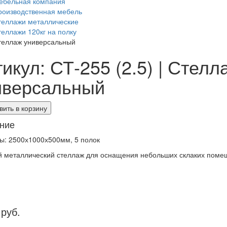
ебельная компания
роизводственная мебель
теллажи металлические
теллажи 120кг на полку
теллаж универсальный
икул: СТ-255 (2.5) | Стелл
иверсальный
ить в корзину
ние
ы: 2500х1000х500мм, 5 полок
 металлический стеллаж для оснащения небольших склаких поме
 руб.