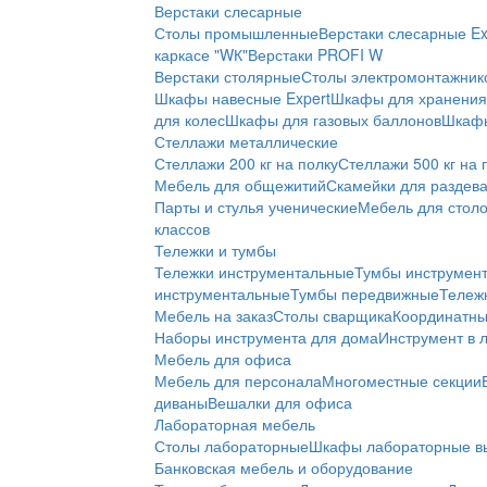
Верстаки слесарные
Столы промышленные
Верстаки слесарные Ex
каркасе "WК"
Верстаки PROFI W
Верстаки столярные
Столы электромонтажник
Шкафы навесные Expert
Шкафы для хранения 
для колес
Шкафы для газовых баллонов
Шкафы
Стеллажи металлические
Стеллажи 200 кг на полку
Стеллажи 500 кг на 
Мебель для общежитий
Скамейки для раздев
Парты и стулья ученические
Мебель для стол
классов
Тележки и тумбы
Тележки инструментальные
Тумбы инструмен
инструментальные
Тумбы передвижные
Тележ
Мебель на заказ
Столы сварщика
Координатны
Наборы инструмента для дома
Инструмент в 
Мебель для офиса
Мебель для персонала
Многоместные секции
диваны
Вешалки для офиса
Лабораторная мебель
Столы лабораторные
Шкафы лабораторные в
Банковская мебель и оборудование