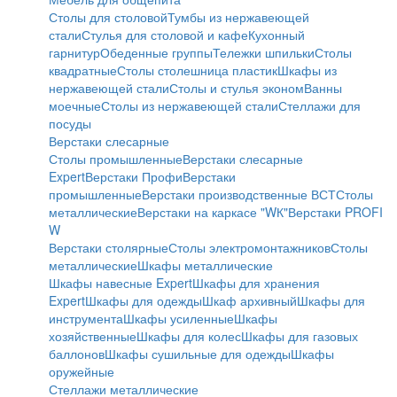
Столы для столовой
Тумбы из нержавеющей
стали
Стулья для столовой и кафе
Кухонный
гарнитур
Обеденные группы
Тележки шпильки
Столы
квадратные
Столы столешница пластик
Шкафы из
нержавеющей стали
Столы и стулья эконом
Ванны
моечные
Столы из нержавеющей стали
Стеллажи для
посуды
Верстаки слесарные
Столы промышленные
Верстаки слесарные
Expert
Верстаки Профи
Верстаки
промышленные
Верстаки производственные ВСТ
Столы
металлические
Верстаки на каркасе "WК"
Верстаки PROFI
W
Верстаки столярные
Столы электромонтажников
Столы
металлические
Шкафы металлические
Шкафы навесные Expert
Шкафы для хранения
Expert
Шкафы для одежды
Шкаф архивный
Шкафы для
инструмента
Шкафы усиленные
Шкафы
хозяйственные
Шкафы для колес
Шкафы для газовых
баллонов
Шкафы сушильные для одежды
Шкафы
оружейные
Стеллажи металлические