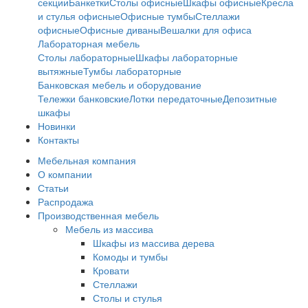
секции
Банкетки
Столы офисные
Шкафы офисные
Кресла
и стулья офисные
Офисные тумбы
Стеллажи
офисные
Офисные диваны
Вешалки для офиса
Лабораторная мебель
Столы лабораторные
Шкафы лабораторные
вытяжные
Тумбы лабораторные
Банковская мебель и оборудование
Тележки банковские
Лотки передаточные
Депозитные
шкафы
Новинки
Контакты
Мебельная компания
О компании
Статьи
Распродажа
Производственная мебель
Мебель из массива
Шкафы из массива дерева
Комоды и тумбы
Кровати
Стеллажи
Столы и стулья