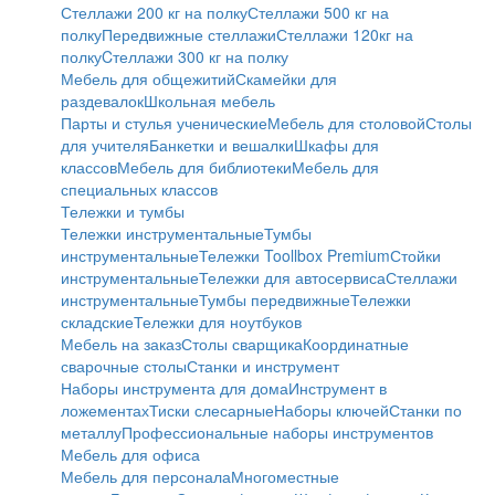
Стеллажи 200 кг на полку
Стеллажи 500 кг на
полку
Передвижные стеллажи
Стеллажи 120кг на
полку
Cтеллажи 300 кг на полку
Мебель для общежитий
Скамейки для
раздевалок
Школьная мебель
Парты и стулья ученические
Мебель для столовой
Столы
для учителя
Банкетки и вешалки
Шкафы для
классов
Мебель для библиотеки
Мебель для
специальных классов
Тележки и тумбы
Тележки инструментальные
Тумбы
инструментальные
Тележки Toollbox Premium
Стойки
инструментальные
Тележки для автосервиса
Стеллажи
инструментальные
Тумбы передвижные
Тележки
складские
Тележки для ноутбуков
Мебель на заказ
Столы сварщика
Координатные
сварочные столы
Станки и инструмент
Наборы инструмента для дома
Инструмент в
ложементах
Тиски слесарные
Наборы ключей
Станки по
металлу
Профессиональные наборы инструментов
Мебель для офиса
Мебель для персонала
Многоместные