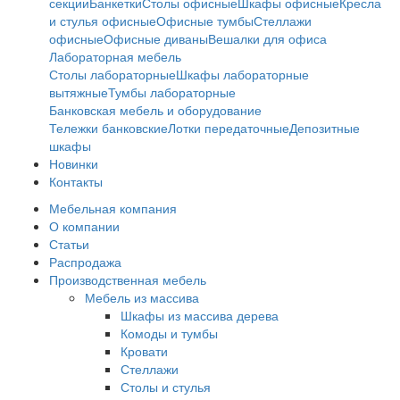
секции
Банкетки
Столы офисные
Шкафы офисные
Кресла
и стулья офисные
Офисные тумбы
Стеллажи
офисные
Офисные диваны
Вешалки для офиса
Лабораторная мебель
Столы лабораторные
Шкафы лабораторные
вытяжные
Тумбы лабораторные
Банковская мебель и оборудование
Тележки банковские
Лотки передаточные
Депозитные
шкафы
Новинки
Контакты
Мебельная компания
О компании
Статьи
Распродажа
Производственная мебель
Мебель из массива
Шкафы из массива дерева
Комоды и тумбы
Кровати
Стеллажи
Столы и стулья