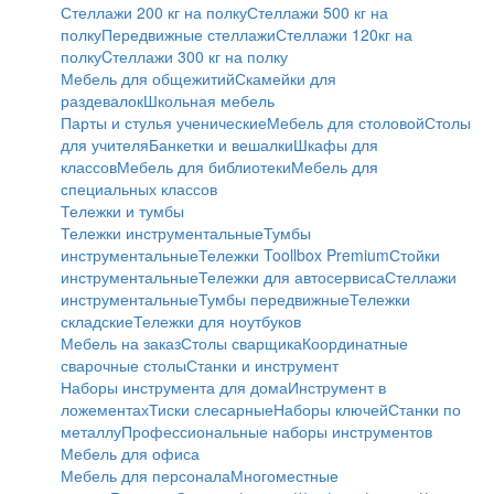
Стеллажи 200 кг на полку
Стеллажи 500 кг на
полку
Передвижные стеллажи
Стеллажи 120кг на
полку
Cтеллажи 300 кг на полку
Мебель для общежитий
Скамейки для
раздевалок
Школьная мебель
Парты и стулья ученические
Мебель для столовой
Столы
для учителя
Банкетки и вешалки
Шкафы для
классов
Мебель для библиотеки
Мебель для
специальных классов
Тележки и тумбы
Тележки инструментальные
Тумбы
инструментальные
Тележки Toollbox Premium
Стойки
инструментальные
Тележки для автосервиса
Стеллажи
инструментальные
Тумбы передвижные
Тележки
складские
Тележки для ноутбуков
Мебель на заказ
Столы сварщика
Координатные
сварочные столы
Станки и инструмент
Наборы инструмента для дома
Инструмент в
ложементах
Тиски слесарные
Наборы ключей
Станки по
металлу
Профессиональные наборы инструментов
Мебель для офиса
Мебель для персонала
Многоместные