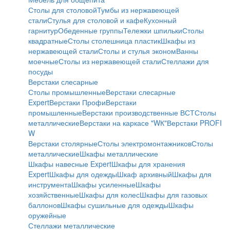
Столы для столовой
Тумбы из нержавеющей
стали
Стулья для столовой и кафе
Кухонный
гарнитур
Обеденные группы
Тележки шпильки
Столы
квадратные
Столы столешница пластик
Шкафы из
нержавеющей стали
Столы и стулья эконом
Ванны
моечные
Столы из нержавеющей стали
Стеллажи для
посуды
Верстаки слесарные
Столы промышленные
Верстаки слесарные
Expert
Верстаки Профи
Верстаки
промышленные
Верстаки производственные ВСТ
Столы
металлические
Верстаки на каркасе "WК"
Верстаки PROFI
W
Верстаки столярные
Столы электромонтажников
Столы
металлические
Шкафы металлические
Шкафы навесные Expert
Шкафы для хранения
Expert
Шкафы для одежды
Шкаф архивный
Шкафы для
инструмента
Шкафы усиленные
Шкафы
хозяйственные
Шкафы для колес
Шкафы для газовых
баллонов
Шкафы сушильные для одежды
Шкафы
оружейные
Стеллажи металлические