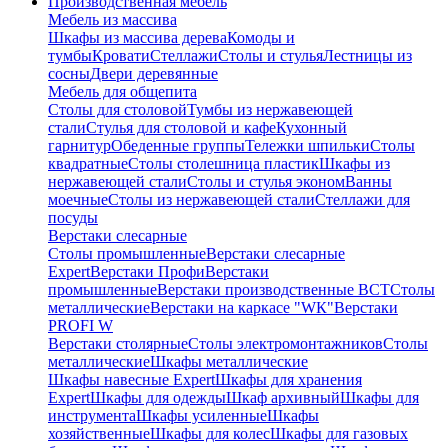
Производственная мебель
Мебель из массива
Шкафы из массива дерева
Комоды и
тумбы
Кровати
Стеллажи
Столы и стулья
Лестницы из
сосны
Двери деревянные
Мебель для общепита
Столы для столовой
Тумбы из нержавеющей
стали
Стулья для столовой и кафе
Кухонный
гарнитур
Обеденные группы
Тележки шпильки
Столы
квадратные
Столы столешница пластик
Шкафы из
нержавеющей стали
Столы и стулья эконом
Ванны
моечные
Столы из нержавеющей стали
Стеллажи для
посуды
Верстаки слесарные
Столы промышленные
Верстаки слесарные
Expert
Верстаки Профи
Верстаки
промышленные
Верстаки производственные ВСТ
Столы
металлические
Верстаки на каркасе "WК"
Верстаки
PROFI W
Верстаки столярные
Столы электромонтажников
Столы
металлические
Шкафы металлические
Шкафы навесные Expert
Шкафы для хранения
Expert
Шкафы для одежды
Шкаф архивный
Шкафы для
инструмента
Шкафы усиленные
Шкафы
хозяйственные
Шкафы для колес
Шкафы для газовых