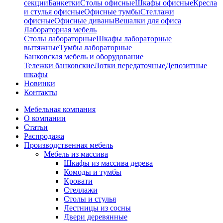
секции
Банкетки
Столы офисные
Шкафы офисные
Кресла
и стулья офисные
Офисные тумбы
Стеллажи
офисные
Офисные диваны
Вешалки для офиса
Лабораторная мебель
Столы лабораторные
Шкафы лабораторные
вытяжные
Тумбы лабораторные
Банковская мебель и оборудование
Тележки банковские
Лотки передаточные
Депозитные
шкафы
Новинки
Контакты
Мебельная компания
О компании
Статьи
Распродажа
Производственная мебель
Мебель из массива
Шкафы из массива дерева
Комоды и тумбы
Кровати
Стеллажи
Столы и стулья
Лестницы из сосны
Двери деревянные