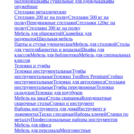
баллонов
Шкафы сушильные для одежды
Шкафы
оружейные
Стеллажи металлические
Стеллажи 200 кг на полку
Стеллажи 500 кг на
полку
Передвижные стеллажи
Стеллажи 120кг на
полку
Cтеллажи 300 кг на полку
Мебель для общежитий
Скамейки для
раздевалок
Школьная мебель
Парты и стулья ученические
Мебель для столовой
Столы
для учителя
Банкетки и вешалки
Шкафы для
классов
Мебель для библиотеки
Мебель для специальных
классов
Тележки и тумбы
Тележки инструментальные
Тумбы
инструментальные
Тележки Toollbox Premium
Стойки
инструментальные
Тележки для автосервиса
Стеллажи
инструментальные
Тумбы передвижные
Тележки
складские
Тележки для ноутбуков
Мебель на заказ
Столы сварщика
Координатные
сварочные столы
Станки и инструмент
Наборы инструмента для дома
Инструмент в
ложементах
Тиски слесарные
Наборы ключей
Станки по
металлу
Профессиональные наборы инструментов
Мебель для офиса
Мебель для персонала
Многоместные