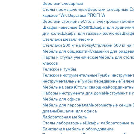
Верстаки слесарные
Столы промышленные
Верстаки слесарные Ex
каркасе "WК"
Верстаки PROFI W
Верстаки столярные
Столы электромонтажник
Шкафы навесные Expert
Шкафы для хранения 
для колес
Шкафы для газовых баллонов
Шкафы
Стеллажи металлические
Стеллажи 200 кг на полку
Стеллажи 500 кг на 
Мебель для общежитий
Скамейки для раздев
Парты и стулья ученические
Мебель для стол
классов
Тележки и тумбы
Тележки инструментальные
Тумбы инструмен
инструментальные
Тумбы передвижные
Тележ
Мебель на заказ
Столы сварщика
Координатны
Наборы инструмента для дома
Инструмент в 
Мебель для офиса
Мебель для персонала
Многоместные секции
диваны
Вешалки для офиса
Лабораторная мебель
Столы лабораторные
Шкафы лабораторные в
Банковская мебель и оборудование