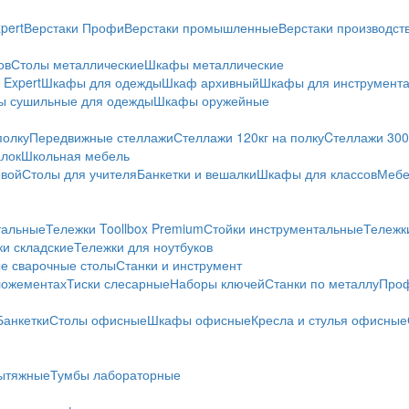
pert
Верстаки Профи
Верстаки промышленные
Верстаки производс
ов
Столы металлические
Шкафы металлические
Expert
Шкафы для одежды
Шкаф архивный
Шкафы для инструмент
 сушильные для одежды
Шкафы оружейные
полку
Передвижные стеллажи
Стеллажи 120кг на полку
Cтеллажи 300 
алок
Школьная мебель
овой
Столы для учителя
Банкетки и вешалки
Шкафы для классов
Мебе
тальные
Тележки Toollbox Premium
Стойки инструментальные
Тележк
ки складские
Тележки для ноутбуков
е сварочные столы
Станки и инструмент
ложементах
Тиски слесарные
Наборы ключей
Станки по металлу
Проф
Банкетки
Столы офисные
Шкафы офисные
Кресла и стулья офисные
ытяжные
Тумбы лабораторные