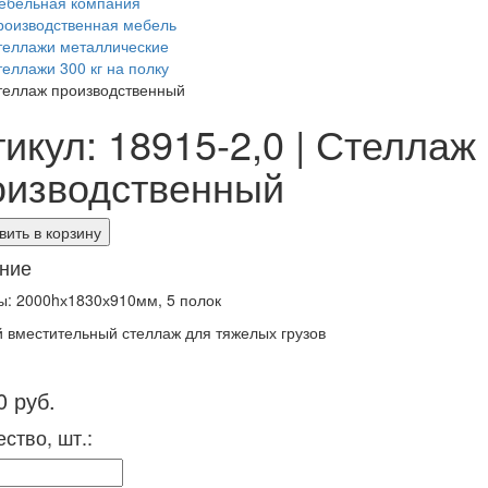
ебельная компания
роизводственная мебель
теллажи металлические
теллажи 300 кг на полку
теллаж производственный
икул: 18915-2,0 | Стеллаж
оизводственный
ить в корзину
ние
ы: 2000hх1830х910мм, 5 полок
 вместительный стеллаж для тяжелых грузов
0 руб.
ство, шт.: