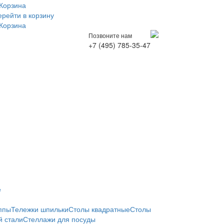
Корзина
ерейти в корзину
Корзина
Позвоните нам
+7 (495) 785-35-47
е
ппы
Тележки шпильки
Столы квадратные
Столы
 стали
Стеллажи для посуды