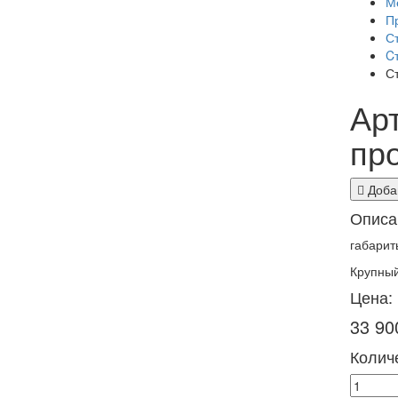
М
П
С
C
С
Арт
пр
Добав
Описа
габарит
Крупный
Цена:
33 90
Количе