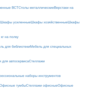
твенные ВСТ
Столы металлические
Верстаки на
а
Шкафы усиленные
Шкафы хозяйственные
Шкафы
кг на полку
ль для библиотеки
Мебель для специальных
и для автосервиса
Стеллажи
ессиональные наборы инструментов
Офисные тумбы
Стеллажи офисные
Офисные