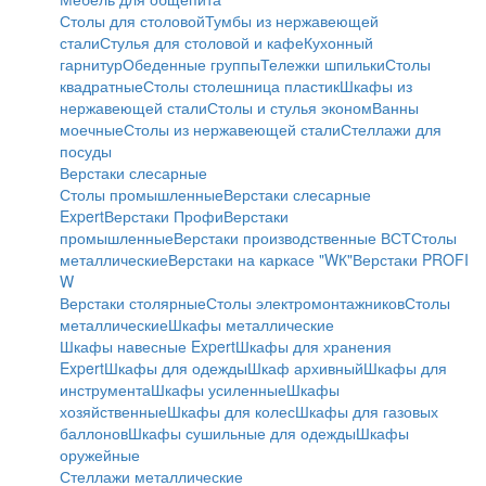
Столы для столовой
Тумбы из нержавеющей
стали
Стулья для столовой и кафе
Кухонный
гарнитур
Обеденные группы
Тележки шпильки
Столы
квадратные
Столы столешница пластик
Шкафы из
нержавеющей стали
Столы и стулья эконом
Ванны
моечные
Столы из нержавеющей стали
Стеллажи для
посуды
Верстаки слесарные
Столы промышленные
Верстаки слесарные
Expert
Верстаки Профи
Верстаки
промышленные
Верстаки производственные ВСТ
Столы
металлические
Верстаки на каркасе "WК"
Верстаки PROFI
W
Верстаки столярные
Столы электромонтажников
Столы
металлические
Шкафы металлические
Шкафы навесные Expert
Шкафы для хранения
Expert
Шкафы для одежды
Шкаф архивный
Шкафы для
инструмента
Шкафы усиленные
Шкафы
хозяйственные
Шкафы для колес
Шкафы для газовых
баллонов
Шкафы сушильные для одежды
Шкафы
оружейные
Стеллажи металлические