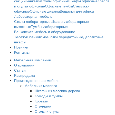
секции
Банкетки
Столы офисные
Шкафы офисные
Кресла
и стулья офисные
Офисные тумбы
Стеллажи
офисные
Офисные диваны
Вешалки для офиса
Лабораторная мебель
Столы лабораторные
Шкафы лабораторные
вытяжные
Тумбы лабораторные
Банковская мебель и оборудование
Тележки банковские
Лотки передаточные
Депозитные
шкафы
Новинки
Контакты
Мебельная компания
О компании
Статьи
Распродажа
Производственная мебель
Мебель из массива
Шкафы из массива дерева
Комоды и тумбы
Кровати
Стеллажи
Столы и стулья