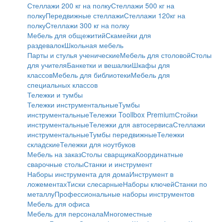
Стеллажи 200 кг на полку
Стеллажи 500 кг на
полку
Передвижные стеллажи
Стеллажи 120кг на
полку
Cтеллажи 300 кг на полку
Мебель для общежитий
Скамейки для
раздевалок
Школьная мебель
Парты и стулья ученические
Мебель для столовой
Столы
для учителя
Банкетки и вешалки
Шкафы для
классов
Мебель для библиотеки
Мебель для
специальных классов
Тележки и тумбы
Тележки инструментальные
Тумбы
инструментальные
Тележки Toollbox Premium
Стойки
инструментальные
Тележки для автосервиса
Стеллажи
инструментальные
Тумбы передвижные
Тележки
складские
Тележки для ноутбуков
Мебель на заказ
Столы сварщика
Координатные
сварочные столы
Станки и инструмент
Наборы инструмента для дома
Инструмент в
ложементах
Тиски слесарные
Наборы ключей
Станки по
металлу
Профессиональные наборы инструментов
Мебель для офиса
Мебель для персонала
Многоместные