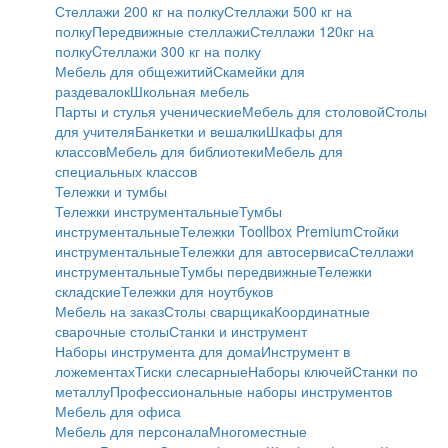
Стеллажи 200 кг на полку
Стеллажи 500 кг на
полку
Передвижные стеллажи
Стеллажи 120кг на
полку
Cтеллажи 300 кг на полку
Мебель для общежитий
Скамейки для
раздевалок
Школьная мебель
Парты и стулья ученические
Мебель для столовой
Столы
для учителя
Банкетки и вешалки
Шкафы для
классов
Мебель для библиотеки
Мебель для
специальных классов
Тележки и тумбы
Тележки инструментальные
Тумбы
инструментальные
Тележки Toollbox Premium
Стойки
инструментальные
Тележки для автосервиса
Стеллажи
инструментальные
Тумбы передвижные
Тележки
складские
Тележки для ноутбуков
Мебель на заказ
Столы сварщика
Координатные
сварочные столы
Станки и инструмент
Наборы инструмента для дома
Инструмент в
ложементах
Тиски слесарные
Наборы ключей
Станки по
металлу
Профессиональные наборы инструментов
Мебель для офиса
Мебель для персонала
Многоместные