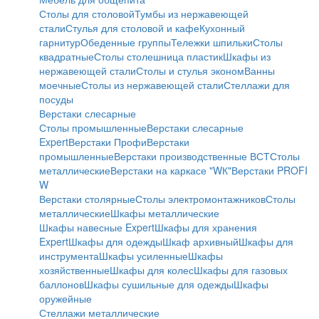
Столы для столовой
Тумбы из нержавеющей
стали
Стулья для столовой и кафе
Кухонный
гарнитур
Обеденные группы
Тележки шпильки
Столы
квадратные
Столы столешница пластик
Шкафы из
нержавеющей стали
Столы и стулья эконом
Ванны
моечные
Столы из нержавеющей стали
Стеллажи для
посуды
Верстаки слесарные
Столы промышленные
Верстаки слесарные
Expert
Верстаки Профи
Верстаки
промышленные
Верстаки производственные ВСТ
Столы
металлические
Верстаки на каркасе "WК"
Верстаки PROFI
W
Верстаки столярные
Столы электромонтажников
Столы
металлические
Шкафы металлические
Шкафы навесные Expert
Шкафы для хранения
Expert
Шкафы для одежды
Шкаф архивный
Шкафы для
инструмента
Шкафы усиленные
Шкафы
хозяйственные
Шкафы для колес
Шкафы для газовых
баллонов
Шкафы сушильные для одежды
Шкафы
оружейные
Стеллажи металлические