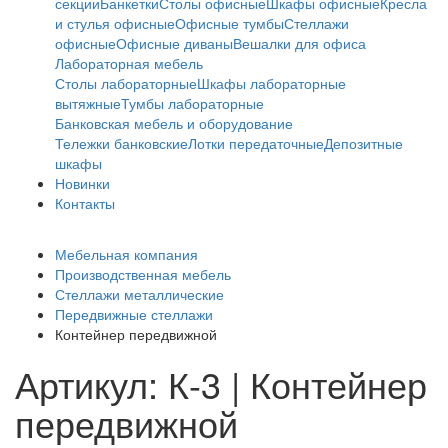
секции
Банкетки
Столы офисные
Шкафы офисные
Кресла
и стулья офисные
Офисные тумбы
Стеллажи
офисные
Офисные диваны
Вешалки для офиса
Лабораторная мебель
Столы лабораторные
Шкафы лабораторные
вытяжные
Тумбы лабораторные
Банковская мебель и оборудование
Тележки банковские
Лотки передаточные
Депозитные
шкафы
Новинки
Контакты
Мебельная компания
Производственная мебель
Стеллажи металлические
Передвижные стеллажи
Контейнер передвижной
Артикул: К-3 | Контейнер
передвижной