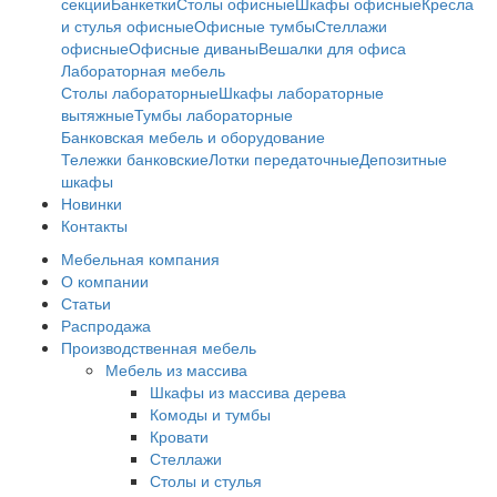
секции
Банкетки
Столы офисные
Шкафы офисные
Кресла
и стулья офисные
Офисные тумбы
Стеллажи
офисные
Офисные диваны
Вешалки для офиса
Лабораторная мебель
Столы лабораторные
Шкафы лабораторные
вытяжные
Тумбы лабораторные
Банковская мебель и оборудование
Тележки банковские
Лотки передаточные
Депозитные
шкафы
Новинки
Контакты
Мебельная компания
О компании
Статьи
Распродажа
Производственная мебель
Мебель из массива
Шкафы из массива дерева
Комоды и тумбы
Кровати
Стеллажи
Столы и стулья