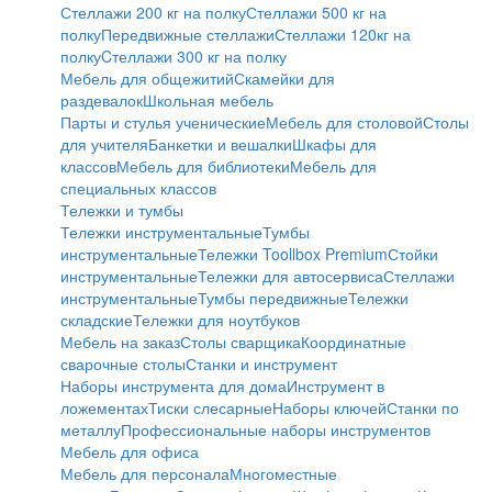
Стеллажи 200 кг на полку
Стеллажи 500 кг на
полку
Передвижные стеллажи
Стеллажи 120кг на
полку
Cтеллажи 300 кг на полку
Мебель для общежитий
Скамейки для
раздевалок
Школьная мебель
Парты и стулья ученические
Мебель для столовой
Столы
для учителя
Банкетки и вешалки
Шкафы для
классов
Мебель для библиотеки
Мебель для
специальных классов
Тележки и тумбы
Тележки инструментальные
Тумбы
инструментальные
Тележки Toollbox Premium
Стойки
инструментальные
Тележки для автосервиса
Стеллажи
инструментальные
Тумбы передвижные
Тележки
складские
Тележки для ноутбуков
Мебель на заказ
Столы сварщика
Координатные
сварочные столы
Станки и инструмент
Наборы инструмента для дома
Инструмент в
ложементах
Тиски слесарные
Наборы ключей
Станки по
металлу
Профессиональные наборы инструментов
Мебель для офиса
Мебель для персонала
Многоместные