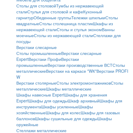
Столы для столовой
Тумбы из нержавеющей
стали
Стулья для столовой и кафе
Кухонный
гарнитур
Обеденные группы
Тележки шпильки
Столы
квадратные
Столы столешница пластик
Шкафы из
нержавеющей стали
Столы и стулья эконом
Ванны
моечные
Столы из нержавеющей стали
Стеллажи для
посуды
Верстаки слесарные
Столы промышленные
Верстаки слесарные
Expert
Верстаки Профи
Верстаки
промышленные
Верстаки производственные ВСТ
Столы
металлические
Верстаки на каркасе "WК"
Верстаки PROFI
W
Верстаки столярные
Столы электромонтажников
Столы
металлические
Шкафы металлические
Шкафы навесные Expert
Шкафы для хранения
Expert
Шкафы для одежды
Шкаф архивный
Шкафы для
инструмента
Шкафы усиленные
Шкафы
хозяйственные
Шкафы для колес
Шкафы для газовых
баллонов
Шкафы сушильные для одежды
Шкафы
оружейные
Стеллажи металлические