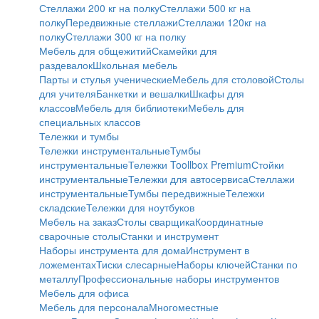
Стеллажи 200 кг на полку
Стеллажи 500 кг на
полку
Передвижные стеллажи
Стеллажи 120кг на
полку
Cтеллажи 300 кг на полку
Мебель для общежитий
Скамейки для
раздевалок
Школьная мебель
Парты и стулья ученические
Мебель для столовой
Столы
для учителя
Банкетки и вешалки
Шкафы для
классов
Мебель для библиотеки
Мебель для
специальных классов
Тележки и тумбы
Тележки инструментальные
Тумбы
инструментальные
Тележки Toollbox Premium
Стойки
инструментальные
Тележки для автосервиса
Стеллажи
инструментальные
Тумбы передвижные
Тележки
складские
Тележки для ноутбуков
Мебель на заказ
Столы сварщика
Координатные
сварочные столы
Станки и инструмент
Наборы инструмента для дома
Инструмент в
ложементах
Тиски слесарные
Наборы ключей
Станки по
металлу
Профессиональные наборы инструментов
Мебель для офиса
Мебель для персонала
Многоместные