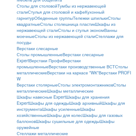
Столы для столовой
Тумбы из нержавеющей
стали
Стулья для столовой и кафе
Кухонный
гарнитур
Обеденные группы
Тележки шпильки
Столы
квадратные
Столы столешница пластик
Шкафы из
нержавеющей стали
Столы и стулья эконом
Ванны
моечные
Столы из нержавеющей стали
Стеллажи для
посуды
Верстаки слесарные
Столы промышленные
Верстаки слесарные
Expert
Верстаки Профи
Верстаки
промышленные
Верстаки производственные ВСТ
Столы
металлические
Верстаки на каркасе "WК"
Верстаки PROFI
W
Верстаки столярные
Столы электромонтажников
Столы
металлические
Шкафы металлические
Шкафы навесные Expert
Шкафы для хранения
Expert
Шкафы для одежды
Шкаф архивный
Шкафы для
инструмента
Шкафы усиленные
Шкафы
хозяйственные
Шкафы для колес
Шкафы для газовых
баллонов
Шкафы сушильные для одежды
Шкафы
оружейные
Стеллажи металлические