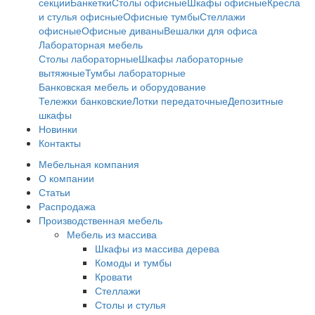
секции
Банкетки
Столы офисные
Шкафы офисные
Кресла
и стулья офисные
Офисные тумбы
Стеллажи
офисные
Офисные диваны
Вешалки для офиса
Лабораторная мебель
Столы лабораторные
Шкафы лабораторные
вытяжные
Тумбы лабораторные
Банковская мебель и оборудование
Тележки банковские
Лотки передаточные
Депозитные
шкафы
Новинки
Контакты
Мебельная компания
О компании
Статьи
Распродажа
Производственная мебель
Мебель из массива
Шкафы из массива дерева
Комоды и тумбы
Кровати
Стеллажи
Столы и стулья