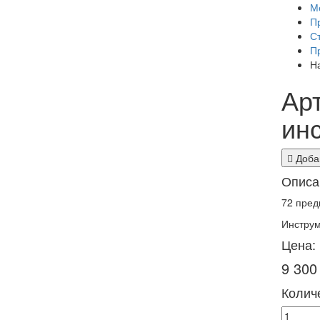
М
П
С
П
Н
Ар
ин
Добав
Описа
72 пред
Инструм
Цена:
9 300
Количе