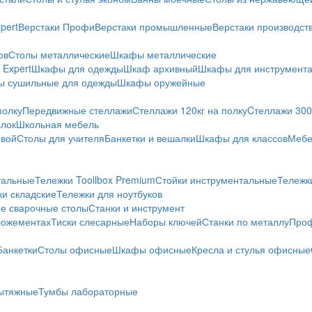
pert
Верстаки Профи
Верстаки промышленные
Верстаки производс
ов
Столы металлические
Шкафы металлические
Expert
Шкафы для одежды
Шкаф архивный
Шкафы для инструмент
 сушильные для одежды
Шкафы оружейные
полку
Передвижные стеллажи
Стеллажи 120кг на полку
Cтеллажи 300 
алок
Школьная мебель
овой
Столы для учителя
Банкетки и вешалки
Шкафы для классов
Мебе
тальные
Тележки Toollbox Premium
Стойки инструментальные
Тележк
ки складские
Тележки для ноутбуков
е сварочные столы
Станки и инструмент
ложементах
Тиски слесарные
Наборы ключей
Станки по металлу
Проф
Банкетки
Столы офисные
Шкафы офисные
Кресла и стулья офисные
ытяжные
Тумбы лабораторные