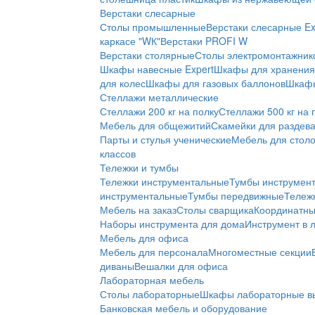
Верстаки слесарные
Столы промышленные
Верстаки слесарные Ex
каркасе "WК"
Верстаки PROFI W
Верстаки столярные
Столы электромонтажник
Шкафы навесные Expert
Шкафы для хранения 
для колес
Шкафы для газовых баллонов
Шкафы
Стеллажи металлические
Стеллажи 200 кг на полку
Стеллажи 500 кг на 
Мебель для общежитий
Скамейки для раздев
Парты и стулья ученические
Мебель для стол
классов
Тележки и тумбы
Тележки инструментальные
Тумбы инструмен
инструментальные
Тумбы передвижные
Тележ
Мебель на заказ
Столы сварщика
Координатны
Наборы инструмента для дома
Инструмент в 
Мебель для офиса
Мебель для персонала
Многоместные секции
диваны
Вешалки для офиса
Лабораторная мебель
Столы лабораторные
Шкафы лабораторные в
Банковская мебель и оборудование