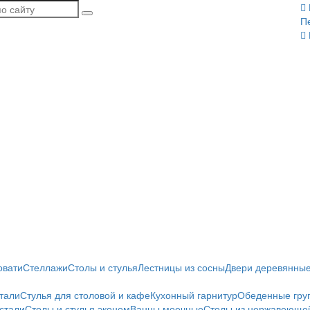
П
овати
Стеллажи
Столы и стулья
Лестницы из сосны
Двери деревянны
тали
Стулья для столовой и кафе
Кухонный гарнитур
Обеденные гру
стали
Столы и стулья эконом
Ванны моечные
Столы из нержавеющей