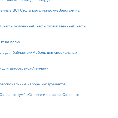
твенные ВСТ
Столы металлические
Верстаки на
а
Шкафы усиленные
Шкафы хозяйственные
Шкафы
кг на полку
ль для библиотеки
Мебель для специальных
и для автосервиса
Стеллажи
ессиональные наборы инструментов
Офисные тумбы
Стеллажи офисные
Офисные