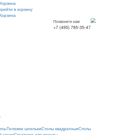
Корзина
ерейти в корзину
Корзина
Позвоните нам
+7 (495) 785-35-47
е
ппы
Тележки шпильки
Столы квадратные
Столы
 стали
Стеллажи для посуды