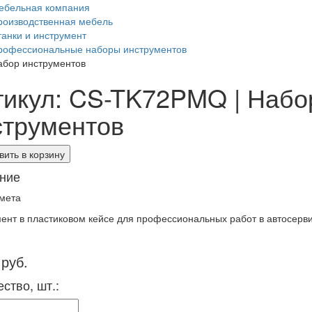
ебельная компания
роизводственная мебель
танки и инструмент
рофессиональные наборы инструментов
абор инструментов
тикул: CS-TK72PMQ | Набо
струментов
ить в корзину
ние
мета
ент в пластиковом кейсе для профессиональных работ в автосе
 руб.
ство, шт.: