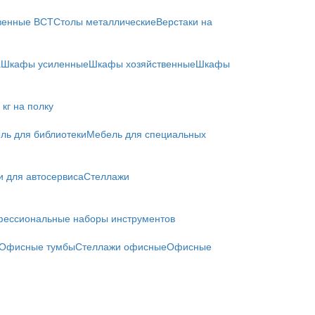
твенные ВСТ
Столы металлические
Верстаки на
а
Шкафы усиленные
Шкафы хозяйственные
Шкафы
кг на полку
ль для библиотеки
Мебель для специальных
и для автосервиса
Стеллажи
ессиональные наборы инструментов
Офисные тумбы
Стеллажи офисные
Офисные