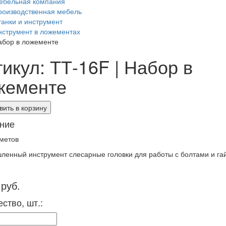
ебельная компания
роизводственная мебель
танки и инструмент
нструмент в ложементах
абор в ложементе
икул: ТТ-16F | Набор в
жементе
ить в корзину
ние
метов
енный инструмент слесарные головки для работы с болтами и га
 руб.
ство, шт.: