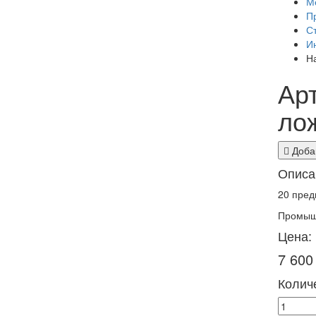
М
П
С
И
Н
Арт
ло
Добав
Описа
20 пред
Промышл
Цена:
7 600
Количе