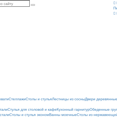
П
овати
Стеллажи
Столы и стулья
Лестницы из сосны
Двери деревянны
тали
Стулья для столовой и кафе
Кухонный гарнитур
Обеденные гру
стали
Столы и стулья эконом
Ванны моечные
Столы из нержавеющей