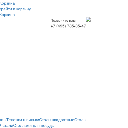
Корзина
ерейти в корзину
Корзина
Позвоните нам
+7 (495) 785-35-47
е
ппы
Тележки шпильки
Столы квадратные
Столы
 стали
Стеллажи для посуды