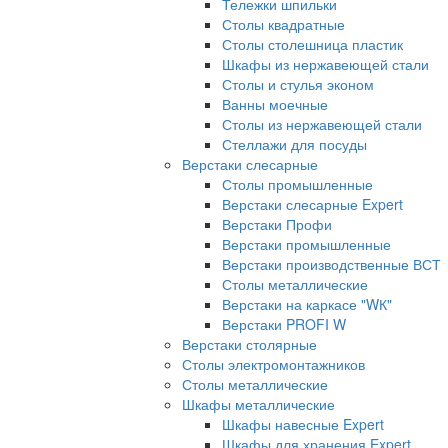
Тележки шпильки
Столы квадратные
Столы столешница пластик
Шкафы из нержавеющей стали
Столы и стулья эконом
Ванны моечные
Столы из нержавеющей стали
Стеллажи для посуды
Верстаки слесарные
Столы промышленные
Верстаки слесарные Expert
Верстаки Профи
Верстаки промышленные
Верстаки производственные ВСТ
Столы металлические
Верстаки на каркасе "WК"
Верстаки PROFI W
Верстаки столярные
Столы электромонтажников
Столы металлические
Шкафы металлические
Шкафы навесные Expert
Шкафы для хранения Expert