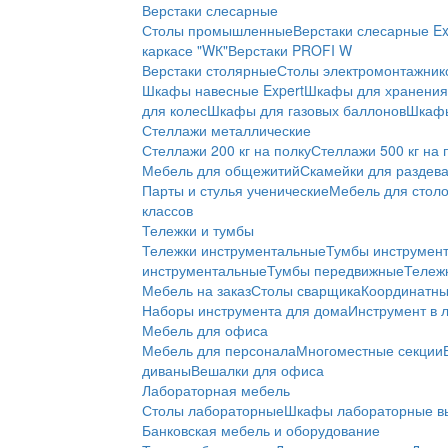
Верстаки слесарные
Столы промышленные
Верстаки слесарные Ex
каркасе "WК"
Верстаки PROFI W
Верстаки столярные
Столы электромонтажник
Шкафы навесные Expert
Шкафы для хранения 
для колес
Шкафы для газовых баллонов
Шкафы
Стеллажи металлические
Стеллажи 200 кг на полку
Стеллажи 500 кг на 
Мебель для общежитий
Скамейки для раздев
Парты и стулья ученические
Мебель для стол
классов
Тележки и тумбы
Тележки инструментальные
Тумбы инструмен
инструментальные
Тумбы передвижные
Тележ
Мебель на заказ
Столы сварщика
Координатны
Наборы инструмента для дома
Инструмент в 
Мебель для офиса
Мебель для персонала
Многоместные секции
диваны
Вешалки для офиса
Лабораторная мебель
Столы лабораторные
Шкафы лабораторные в
Банковская мебель и оборудование