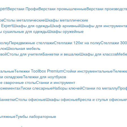
pert
Верстаки Профи
Верстаки промышленные
Верстаки производс
ов
Столы металлические
Шкафы металлические
Expert
Шкафы для одежды
Шкаф архивный
Шкафы для инструмент
 сушильные для одежды
Шкафы оружейные
полку
Передвижные стеллажи
Стеллажи 120кг на полку
Cтеллажи 300 
алок
Школьная мебель
овой
Столы для учителя
Банкетки и вешалки
Шкафы для классов
Мебе
тальные
Тележки Toollbox Premium
Стойки инструментальные
Тележк
ки складские
Тележки для ноутбуков
е сварочные столы
Станки и инструмент
ложементах
Тиски слесарные
Наборы ключей
Станки по металлу
Проф
Банкетки
Столы офисные
Шкафы офисные
Кресла и стулья офисные
ытяжные
Тумбы лабораторные