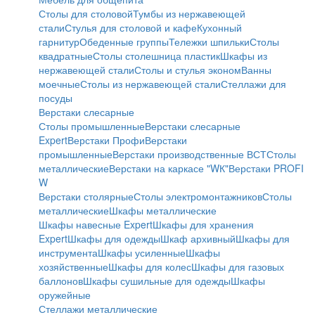
Столы для столовой
Тумбы из нержавеющей
стали
Стулья для столовой и кафе
Кухонный
гарнитур
Обеденные группы
Тележки шпильки
Столы
квадратные
Столы столешница пластик
Шкафы из
нержавеющей стали
Столы и стулья эконом
Ванны
моечные
Столы из нержавеющей стали
Стеллажи для
посуды
Верстаки слесарные
Столы промышленные
Верстаки слесарные
Expert
Верстаки Профи
Верстаки
промышленные
Верстаки производственные ВСТ
Столы
металлические
Верстаки на каркасе "WК"
Верстаки PROFI
W
Верстаки столярные
Столы электромонтажников
Столы
металлические
Шкафы металлические
Шкафы навесные Expert
Шкафы для хранения
Expert
Шкафы для одежды
Шкаф архивный
Шкафы для
инструмента
Шкафы усиленные
Шкафы
хозяйственные
Шкафы для колес
Шкафы для газовых
баллонов
Шкафы сушильные для одежды
Шкафы
оружейные
Стеллажи металлические