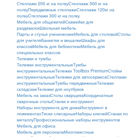
Стеллажи 200 кг на полку
Стеллажи 500 кг на
полку
Передвижные стеллажи
Стеллажи 120кг на
полку
Cтеллажи 300 кг на полку
Мебель для общежитий
Скамейки для
раздевалок
Школьная мебель
Парты и стулья ученические
Мебель для столовой
Столы
для учителя
Банкетки и вешалки
Шкафы для
классов
Мебель для библиотеки
Мебель для
специальных классов
Тележки и тумбы
Тележки инструментальные
Тумбы
инструментальные
Тележки Toollbox Premium
Стойки
инструментальные
Тележки для автосервиса
Стеллажи
инструментальные
Тумбы передвижные
Тележки
складские
Тележки для ноутбуков
Мебель на заказ
Столы сварщика
Координатные
сварочные столы
Станки и инструмент
Наборы инструмента для дома
Инструмент в
ложементах
Тиски слесарные
Наборы ключей
Станки по
металлу
Профессиональные наборы инструментов
Мебель для офиса
Мебель для персонала
Многоместные