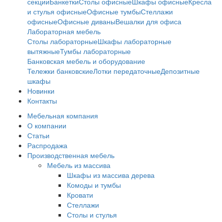
секции
Банкетки
Столы офисные
Шкафы офисные
Кресла
и стулья офисные
Офисные тумбы
Стеллажи
офисные
Офисные диваны
Вешалки для офиса
Лабораторная мебель
Столы лабораторные
Шкафы лабораторные
вытяжные
Тумбы лабораторные
Банковская мебель и оборудование
Тележки банковские
Лотки передаточные
Депозитные
шкафы
Новинки
Контакты
Мебельная компания
О компании
Статьи
Распродажа
Производственная мебель
Мебель из массива
Шкафы из массива дерева
Комоды и тумбы
Кровати
Стеллажи
Столы и стулья