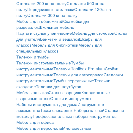
Стеллажи 200 кг на полку
Стеллажи 500 кг на
полку
Передвижные стеллажи
Стеллажи 120кг на
полку
Cтеллажи 300 кг на полку
Мебель для общежитий
Скамейки для
раздевалок
Школьная мебель
Парты и стулья ученические
Мебель для столовой
Столы
для учителя
Банкетки и вешалки
Шкафы для
классов
Мебель для библиотеки
Мебель для
специальных классов
Тележки и тумбы
Тележки инструментальные
Тумбы
инструментальные
Тележки Toollbox Premium
Стойки
инструментальные
Тележки для автосервиса
Стеллажи
инструментальные
Тумбы передвижные
Тележки
складские
Тележки для ноутбуков
Мебель на заказ
Столы сварщика
Координатные
сварочные столы
Станки и инструмент
Наборы инструмента для дома
Инструмент в
ложементах
Тиски слесарные
Наборы ключей
Станки по
металлу
Профессиональные наборы инструментов
Мебель для офиса
Мебель для персонала
Многоместные