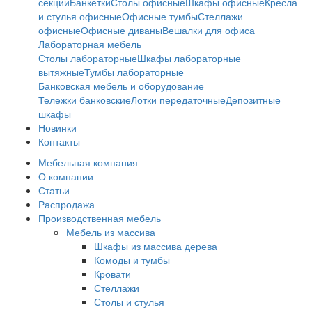
секции
Банкетки
Столы офисные
Шкафы офисные
Кресла
и стулья офисные
Офисные тумбы
Стеллажи
офисные
Офисные диваны
Вешалки для офиса
Лабораторная мебель
Столы лабораторные
Шкафы лабораторные
вытяжные
Тумбы лабораторные
Банковская мебель и оборудование
Тележки банковские
Лотки передаточные
Депозитные
шкафы
Новинки
Контакты
Мебельная компания
О компании
Статьи
Распродажа
Производственная мебель
Мебель из массива
Шкафы из массива дерева
Комоды и тумбы
Кровати
Стеллажи
Столы и стулья