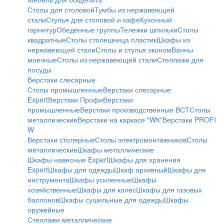
Столы для столовой
Тумбы из нержавеющей
стали
Стулья для столовой и кафе
Кухонный
гарнитур
Обеденные группы
Тележки шпильки
Столы
квадратные
Столы столешница пластик
Шкафы из
нержавеющей стали
Столы и стулья эконом
Ванны
моечные
Столы из нержавеющей стали
Стеллажи для
посуды
Верстаки слесарные
Столы промышленные
Верстаки слесарные
Expert
Верстаки Профи
Верстаки
промышленные
Верстаки производственные ВСТ
Столы
металлические
Верстаки на каркасе "WК"
Верстаки PROFI
W
Верстаки столярные
Столы электромонтажников
Столы
металлические
Шкафы металлические
Шкафы навесные Expert
Шкафы для хранения
Expert
Шкафы для одежды
Шкаф архивный
Шкафы для
инструмента
Шкафы усиленные
Шкафы
хозяйственные
Шкафы для колес
Шкафы для газовых
баллонов
Шкафы сушильные для одежды
Шкафы
оружейные
Стеллажи металлические