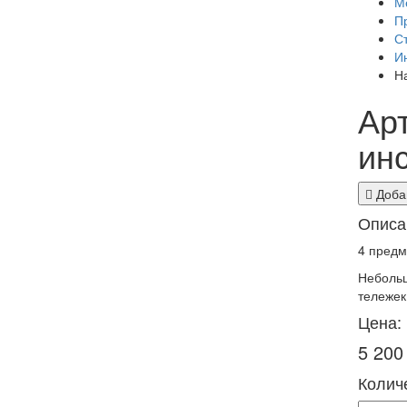
М
П
С
И
Н
Ар
ин
Добав
Описа
4 предм
Небольш
тележек
Цена:
5 200
Количе