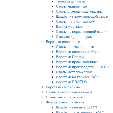
Тележки шпильки
Столы квадратные
Столы столешница пластик
Шкафы из нержавеющей стали
Столы и стулья эконом
Ванны моечные
Столы из нержавеющей стали
Стеллажи для посуды
Верстаки слесарные
Столы промышленные
Верстаки слесарные Expert
Верстаки Профи
Верстаки промышленные
Верстаки производственные ВСТ
Столы металлические
Верстаки на каркасе "WК"
Верстаки PROFI W
Верстаки столярные
Столы электромонтажников
Столы металлические
Шкафы металлические
Шкафы навесные Expert
Шкафы для хранения Expert