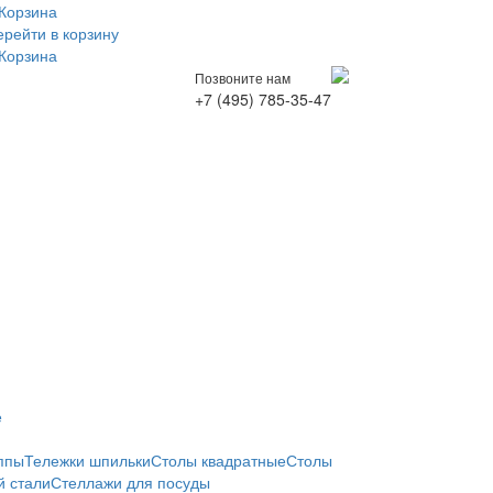
Корзина
ерейти в корзину
Корзина
Позвоните нам
+7 (495) 785-35-47
е
ппы
Тележки шпильки
Столы квадратные
Столы
 стали
Стеллажи для посуды