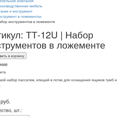
ебельная компания
роизводственная мебель
танки и инструмент
нструмент в ложементах
абор инструментов в ложементе
тикул: ТТ-12U | Набор
струментов в ложементе
ить в корзину
ние
ета
ой набор пассатиж, клещей в лотке для оснащения ящиков тумб и
.
 руб.
ство, шт.: