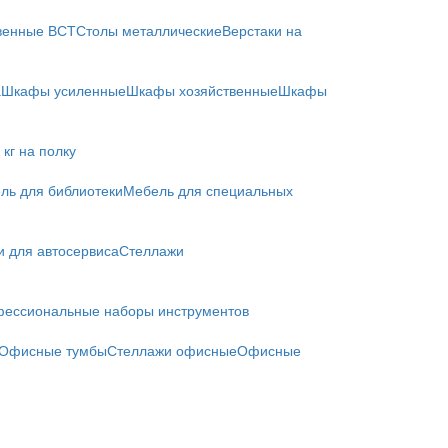
твенные ВСТ
Столы металлические
Верстаки на
а
Шкафы усиленные
Шкафы хозяйственные
Шкафы
кг на полку
ль для библиотеки
Мебель для специальных
и для автосервиса
Стеллажи
ессиональные наборы инструментов
Офисные тумбы
Стеллажи офисные
Офисные