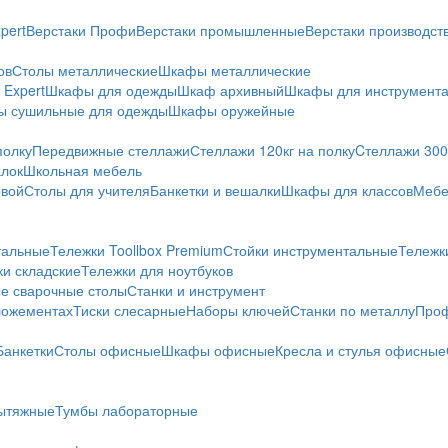
pert
Верстаки Профи
Верстаки промышленные
Верстаки производс
ов
Столы металлические
Шкафы металлические
Expert
Шкафы для одежды
Шкаф архивный
Шкафы для инструмент
 сушильные для одежды
Шкафы оружейные
полку
Передвижные стеллажи
Стеллажи 120кг на полку
Cтеллажи 300 
алок
Школьная мебель
овой
Столы для учителя
Банкетки и вешалки
Шкафы для классов
Мебе
тальные
Тележки Toollbox Premium
Стойки инструментальные
Тележк
ки складские
Тележки для ноутбуков
е сварочные столы
Станки и инструмент
ложементах
Тиски слесарные
Наборы ключей
Станки по металлу
Проф
Банкетки
Столы офисные
Шкафы офисные
Кресла и стулья офисные
ытяжные
Тумбы лабораторные