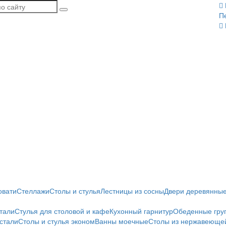
П
овати
Стеллажи
Столы и стулья
Лестницы из сосны
Двери деревянны
тали
Стулья для столовой и кафе
Кухонный гарнитур
Обеденные гру
стали
Столы и стулья эконом
Ванны моечные
Столы из нержавеющей