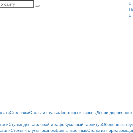
П
овати
Стеллажи
Столы и стулья
Лестницы из сосны
Двери деревянны
тали
Стулья для столовой и кафе
Кухонный гарнитур
Обеденные гру
стали
Столы и стулья эконом
Ванны моечные
Столы из нержавеющей