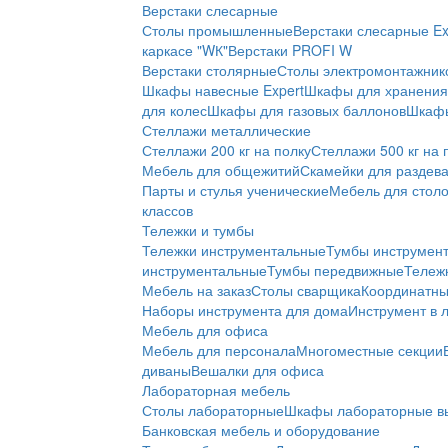
Верстаки слесарные
Столы промышленные
Верстаки слесарные Ex
каркасе "WК"
Верстаки PROFI W
Верстаки столярные
Столы электромонтажник
Шкафы навесные Expert
Шкафы для хранения 
для колес
Шкафы для газовых баллонов
Шкафы
Стеллажи металлические
Стеллажи 200 кг на полку
Стеллажи 500 кг на 
Мебель для общежитий
Скамейки для раздев
Парты и стулья ученические
Мебель для стол
классов
Тележки и тумбы
Тележки инструментальные
Тумбы инструмен
инструментальные
Тумбы передвижные
Тележ
Мебель на заказ
Столы сварщика
Координатны
Наборы инструмента для дома
Инструмент в 
Мебель для офиса
Мебель для персонала
Многоместные секции
диваны
Вешалки для офиса
Лабораторная мебель
Столы лабораторные
Шкафы лабораторные в
Банковская мебель и оборудование