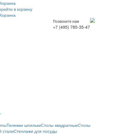
Корзина
ерейти в корзину
Корзина
Позвоните нам
+7 (495) 785-35-47
е
ппы
Тележки шпильки
Столы квадратные
Столы
 стали
Стеллажи для посуды