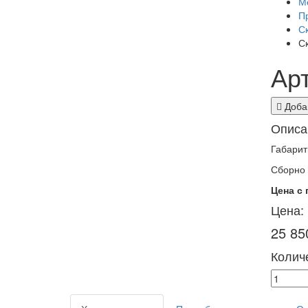
М
П
С
С
Ар
Добав
Описа
Габарит
Сборно 
Цена с
Цена:
25 85
Количе