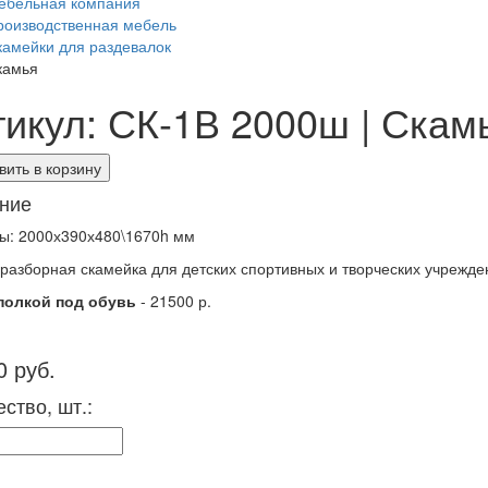
ебельная компания
роизводственная мебель
камейки для раздевалок
камья
тикул: СК-1В 2000ш | Скам
ить в корзину
ние
ы: 2000х390х480\1670h мм
разборная скамейка для детских спортивных и творческих учрежде
 полкой под обувь
- 21500 р.
0 руб.
ство, шт.: