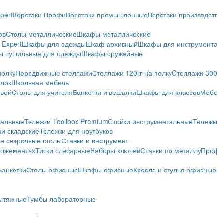
pert
Верстаки Профи
Верстаки промышленные
Верстаки производс
ов
Столы металлические
Шкафы металлические
Expert
Шкафы для одежды
Шкаф архивный
Шкафы для инструмент
 сушильные для одежды
Шкафы оружейные
полку
Передвижные стеллажи
Стеллажи 120кг на полку
Cтеллажи 300 
алок
Школьная мебель
овой
Столы для учителя
Банкетки и вешалки
Шкафы для классов
Мебе
тальные
Тележки Toollbox Premium
Стойки инструментальные
Тележк
ки складские
Тележки для ноутбуков
е сварочные столы
Станки и инструмент
ложементах
Тиски слесарные
Наборы ключей
Станки по металлу
Проф
Банкетки
Столы офисные
Шкафы офисные
Кресла и стулья офисные
ытяжные
Тумбы лабораторные