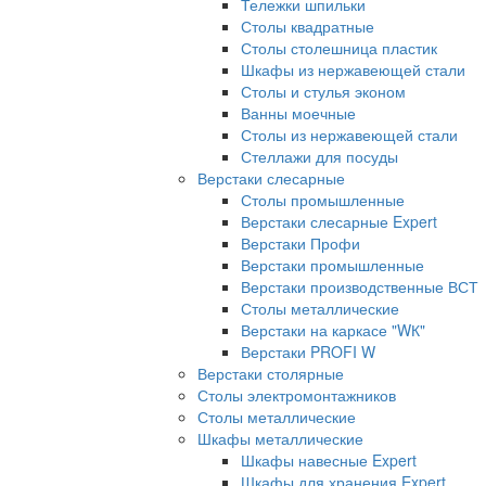
Тележки шпильки
Столы квадратные
Столы столешница пластик
Шкафы из нержавеющей стали
Столы и стулья эконом
Ванны моечные
Столы из нержавеющей стали
Стеллажи для посуды
Верстаки слесарные
Столы промышленные
Верстаки слесарные Expert
Верстаки Профи
Верстаки промышленные
Верстаки производственные ВСТ
Столы металлические
Верстаки на каркасе "WК"
Верстаки PROFI W
Верстаки столярные
Столы электромонтажников
Столы металлические
Шкафы металлические
Шкафы навесные Expert
Шкафы для хранения Expert