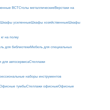
твенные ВСТ
Столы металлические
Верстаки на
а
Шкафы усиленные
Шкафы хозяйственные
Шкафы
кг на полку
ль для библиотеки
Мебель для специальных
и для автосервиса
Стеллажи
ессиональные наборы инструментов
Офисные тумбы
Стеллажи офисные
Офисные