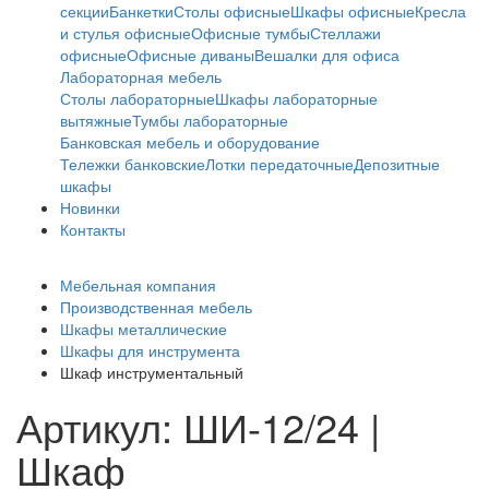
секции
Банкетки
Столы офисные
Шкафы офисные
Кресла
и стулья офисные
Офисные тумбы
Стеллажи
офисные
Офисные диваны
Вешалки для офиса
Лабораторная мебель
Столы лабораторные
Шкафы лабораторные
вытяжные
Тумбы лабораторные
Банковская мебель и оборудование
Тележки банковские
Лотки передаточные
Депозитные
шкафы
Новинки
Контакты
Мебельная компания
Производственная мебель
Шкафы металлические
Шкафы для инструмента
Шкаф инструментальный
Артикул: ШИ-12/24 |
Шкаф