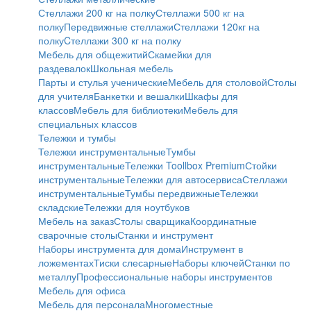
Стеллажи 200 кг на полку
Стеллажи 500 кг на
полку
Передвижные стеллажи
Стеллажи 120кг на
полку
Cтеллажи 300 кг на полку
Мебель для общежитий
Скамейки для
раздевалок
Школьная мебель
Парты и стулья ученические
Мебель для столовой
Столы
для учителя
Банкетки и вешалки
Шкафы для
классов
Мебель для библиотеки
Мебель для
специальных классов
Тележки и тумбы
Тележки инструментальные
Тумбы
инструментальные
Тележки Toollbox Premium
Стойки
инструментальные
Тележки для автосервиса
Стеллажи
инструментальные
Тумбы передвижные
Тележки
складские
Тележки для ноутбуков
Мебель на заказ
Столы сварщика
Координатные
сварочные столы
Станки и инструмент
Наборы инструмента для дома
Инструмент в
ложементах
Тиски слесарные
Наборы ключей
Станки по
металлу
Профессиональные наборы инструментов
Мебель для офиса
Мебель для персонала
Многоместные