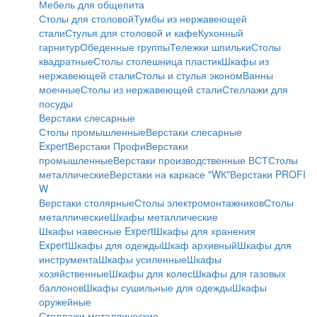
Мебель для общепита
Столы для столовой
Тумбы из нержавеющей
стали
Стулья для столовой и кафе
Кухонный
гарнитур
Обеденные группы
Тележки шпильки
Столы
квадратные
Столы столешница пластик
Шкафы из
нержавеющей стали
Столы и стулья эконом
Ванны
моечные
Столы из нержавеющей стали
Стеллажи для
посуды
Верстаки слесарные
Столы промышленные
Верстаки слесарные
Expert
Верстаки Профи
Верстаки
промышленные
Верстаки производственные ВСТ
Столы
металлические
Верстаки на каркасе "WК"
Верстаки PROFI
W
Верстаки столярные
Столы электромонтажников
Столы
металлические
Шкафы металлические
Шкафы навесные Expert
Шкафы для хранения
Expert
Шкафы для одежды
Шкаф архивный
Шкафы для
инструмента
Шкафы усиленные
Шкафы
хозяйственные
Шкафы для колес
Шкафы для газовых
баллонов
Шкафы сушильные для одежды
Шкафы
оружейные
Стеллажи металлические