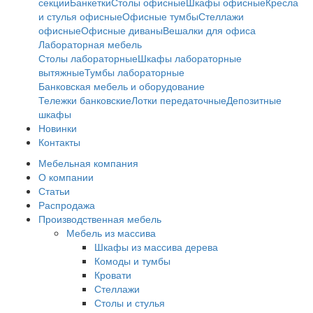
секции
Банкетки
Столы офисные
Шкафы офисные
Кресла
и стулья офисные
Офисные тумбы
Стеллажи
офисные
Офисные диваны
Вешалки для офиса
Лабораторная мебель
Столы лабораторные
Шкафы лабораторные
вытяжные
Тумбы лабораторные
Банковская мебель и оборудование
Тележки банковские
Лотки передаточные
Депозитные
шкафы
Новинки
Контакты
Мебельная компания
О компании
Статьи
Распродажа
Производственная мебель
Мебель из массива
Шкафы из массива дерева
Комоды и тумбы
Кровати
Стеллажи
Столы и стулья