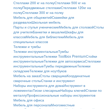
Стеллажи 200 кг на полку
Стеллажи 500 кг на
полку
Передвижные стеллажи
Стеллажи 120кг на
полку
Cтеллажи 300 кг на полку
Мебель для общежитий
Скамейки для
раздевалок
Школьная мебель
Парты и стулья ученические
Мебель для столовой
Столы
для учителя
Банкетки и вешалки
Шкафы для
классов
Мебель для библиотеки
Мебель для
специальных классов
Тележки и тумбы
Тележки инструментальные
Тумбы
инструментальные
Тележки Toollbox Premium
Стойки
инструментальные
Тележки для автосервиса
Стеллажи
инструментальные
Тумбы передвижные
Тележки
складские
Тележки для ноутбуков
Мебель на заказ
Столы сварщика
Координатные
сварочные столы
Станки и инструмент
Наборы инструмента для дома
Инструмент в
ложементах
Тиски слесарные
Наборы ключей
Станки по
металлу
Профессиональные наборы инструментов
Мебель для офиса
Мебель для персонала
Многоместные