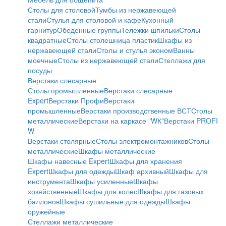
Столы для столовой
Тумбы из нержавеющей
стали
Стулья для столовой и кафе
Кухонный
гарнитур
Обеденные группы
Тележки шпильки
Столы
квадратные
Столы столешница пластик
Шкафы из
нержавеющей стали
Столы и стулья эконом
Ванны
моечные
Столы из нержавеющей стали
Стеллажи для
посуды
Верстаки слесарные
Столы промышленные
Верстаки слесарные
Expert
Верстаки Профи
Верстаки
промышленные
Верстаки производственные ВСТ
Столы
металлические
Верстаки на каркасе "WК"
Верстаки PROFI
W
Верстаки столярные
Столы электромонтажников
Столы
металлические
Шкафы металлические
Шкафы навесные Expert
Шкафы для хранения
Expert
Шкафы для одежды
Шкаф архивный
Шкафы для
инструмента
Шкафы усиленные
Шкафы
хозяйственные
Шкафы для колес
Шкафы для газовых
баллонов
Шкафы сушильные для одежды
Шкафы
оружейные
Стеллажи металлические