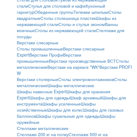
стали
Стулья для столовой и кафе
Кухонный
гарнитур
Обеденные группы
Тележки шпильки
Столы
квадратные
Столы столешница пластик
Шкафы из
нержавеющей стали
Столы и стулья эконом
Ванны
моечные
Столы из нержавеющей стали
Стеллажи для
посуды
Верстаки слесарные
Столы промышленные
Верстаки слесарные
Expert
Верстаки Профи
Верстаки
промышленные
Верстаки производственные ВСТ
Столы
металлические
Верстаки на каркасе "WК"
Верстаки PROFI
W
Верстаки столярные
Столы электромонтажников
Столы
металлические
Шкафы металлические
Шкафы навесные Expert
Шкафы для хранения
Expert
Шкафы для одежды
Шкаф архивный
Шкафы для
инструмента
Шкафы усиленные
Шкафы
хозяйственные
Шкафы для колес
Шкафы для газовых
баллонов
Шкафы сушильные для одежды
Шкафы
оружейные
Стеллажи металлические
Стеллажи 200 кг на полку
Стеллажи 500 кг на