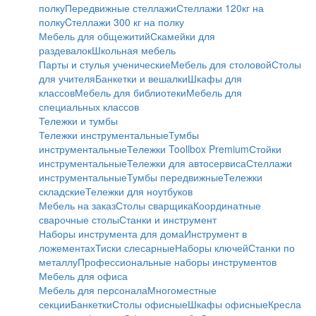
полку
Передвижные стеллажи
Стеллажи 120кг на
полку
Cтеллажи 300 кг на полку
Мебель для общежитий
Скамейки для
раздевалок
Школьная мебель
Парты и стулья ученические
Мебель для столовой
Столы
для учителя
Банкетки и вешалки
Шкафы для
классов
Мебель для библиотеки
Мебель для
специальных классов
Тележки и тумбы
Тележки инструментальные
Тумбы
инструментальные
Тележки Toollbox Premium
Стойки
инструментальные
Тележки для автосервиса
Стеллажи
инструментальные
Тумбы передвижные
Тележки
складские
Тележки для ноутбуков
Мебель на заказ
Столы сварщика
Координатные
сварочные столы
Станки и инструмент
Наборы инструмента для дома
Инструмент в
ложементах
Тиски слесарные
Наборы ключей
Станки по
металлу
Профессиональные наборы инструментов
Мебель для офиса
Мебель для персонала
Многоместные
секции
Банкетки
Столы офисные
Шкафы офисные
Кресла