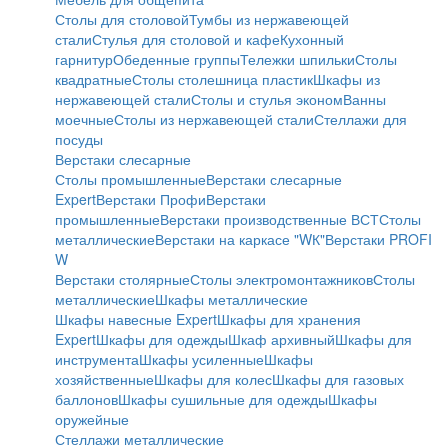
Столы для столовой
Тумбы из нержавеющей
стали
Стулья для столовой и кафе
Кухонный
гарнитур
Обеденные группы
Тележки шпильки
Столы
квадратные
Столы столешница пластик
Шкафы из
нержавеющей стали
Столы и стулья эконом
Ванны
моечные
Столы из нержавеющей стали
Стеллажи для
посуды
Верстаки слесарные
Столы промышленные
Верстаки слесарные
Expert
Верстаки Профи
Верстаки
промышленные
Верстаки производственные ВСТ
Столы
металлические
Верстаки на каркасе "WК"
Верстаки PROFI
W
Верстаки столярные
Столы электромонтажников
Столы
металлические
Шкафы металлические
Шкафы навесные Expert
Шкафы для хранения
Expert
Шкафы для одежды
Шкаф архивный
Шкафы для
инструмента
Шкафы усиленные
Шкафы
хозяйственные
Шкафы для колес
Шкафы для газовых
баллонов
Шкафы сушильные для одежды
Шкафы
оружейные
Стеллажи металлические