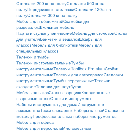
Стеллажи 200 кг на полку
Стеллажи 500 кг на
полку
Передвижные стеллажи
Стеллажи 120кг на
полку
Cтеллажи 300 кг на полку
Мебель для общежитий
Скамейки для
раздевалок
Школьная мебель
Парты и стулья ученические
Мебель для столовой
Столы
для учителя
Банкетки и вешалки
Шкафы для
классов
Мебель для библиотеки
Мебель для
специальных классов
Тележки и тумбы
Тележки инструментальные
Тумбы
инструментальные
Тележки Toollbox Premium
Стойки
инструментальные
Тележки для автосервиса
Стеллажи
инструментальные
Тумбы передвижные
Тележки
складские
Тележки для ноутбуков
Мебель на заказ
Столы сварщика
Координатные
сварочные столы
Станки и инструмент
Наборы инструмента для дома
Инструмент в
ложементах
Тиски слесарные
Наборы ключей
Станки по
металлу
Профессиональные наборы инструментов
Мебель для офиса
Мебель для персонала
Многоместные