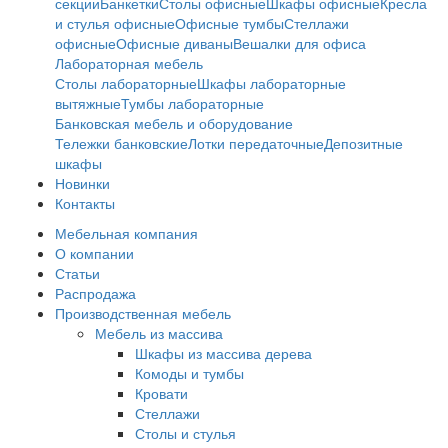
секции
Банкетки
Столы офисные
Шкафы офисные
Кресла
и стулья офисные
Офисные тумбы
Стеллажи
офисные
Офисные диваны
Вешалки для офиса
Лабораторная мебель
Столы лабораторные
Шкафы лабораторные
вытяжные
Тумбы лабораторные
Банковская мебель и оборудование
Тележки банковские
Лотки передаточные
Депозитные
шкафы
Новинки
Контакты
Мебельная компания
О компании
Статьи
Распродажа
Производственная мебель
Мебель из массива
Шкафы из массива дерева
Комоды и тумбы
Кровати
Стеллажи
Столы и стулья