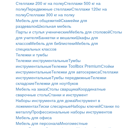
Стеллажи 200 кг на полку
Стеллажи 500 кг на
полку
Передвижные стеллажи
Стеллажи 120кг на
полку
Cтеллажи 300 кг на полку
Мебель для общежитий
Скамейки для
раздевалок
Школьная мебель
Парты и стулья ученические
Мебель для столовой
Столы
для учителя
Банкетки и вешалки
Шкафы для
классов
Мебель для библиотеки
Мебель для
специальных классов
Тележки и тумбы
Тележки инструментальные
Тумбы
инструментальные
Тележки Toollbox Premium
Стойки
инструментальные
Тележки для автосервиса
Стеллажи
инструментальные
Тумбы передвижные
Тележки
складские
Тележки для ноутбуков
Мебель на заказ
Столы сварщика
Координатные
сварочные столы
Станки и инструмент
Наборы инструмента для дома
Инструмент в
ложементах
Тиски слесарные
Наборы ключей
Станки по
металлу
Профессиональные наборы инструментов
Мебель для офиса
Мебель для персонала
Многоместные