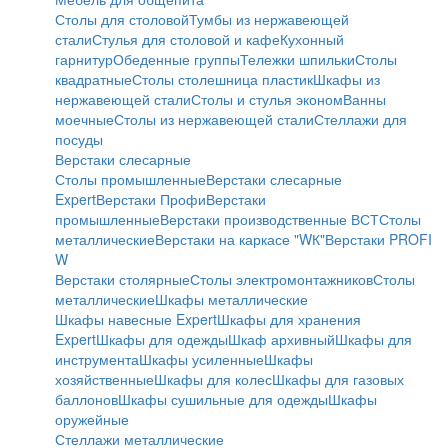
Столы для столовой
Тумбы из нержавеющей
стали
Стулья для столовой и кафе
Кухонный
гарнитур
Обеденные группы
Тележки шпильки
Столы
квадратные
Столы столешница пластик
Шкафы из
нержавеющей стали
Столы и стулья эконом
Ванны
моечные
Столы из нержавеющей стали
Стеллажи для
посуды
Верстаки слесарные
Столы промышленные
Верстаки слесарные
Expert
Верстаки Профи
Верстаки
промышленные
Верстаки производственные ВСТ
Столы
металлические
Верстаки на каркасе "WК"
Верстаки PROFI
W
Верстаки столярные
Столы электромонтажников
Столы
металлические
Шкафы металлические
Шкафы навесные Expert
Шкафы для хранения
Expert
Шкафы для одежды
Шкаф архивный
Шкафы для
инструмента
Шкафы усиленные
Шкафы
хозяйственные
Шкафы для колес
Шкафы для газовых
баллонов
Шкафы сушильные для одежды
Шкафы
оружейные
Стеллажи металлические