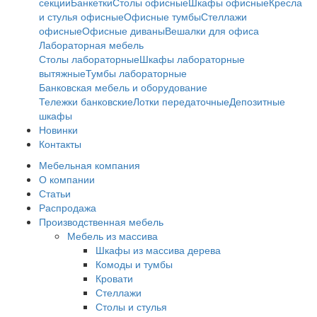
секции
Банкетки
Столы офисные
Шкафы офисные
Кресла
и стулья офисные
Офисные тумбы
Стеллажи
офисные
Офисные диваны
Вешалки для офиса
Лабораторная мебель
Столы лабораторные
Шкафы лабораторные
вытяжные
Тумбы лабораторные
Банковская мебель и оборудование
Тележки банковские
Лотки передаточные
Депозитные
шкафы
Новинки
Контакты
Мебельная компания
О компании
Статьи
Распродажа
Производственная мебель
Мебель из массива
Шкафы из массива дерева
Комоды и тумбы
Кровати
Стеллажи
Столы и стулья