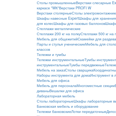
Столы промышленные
Верстаки слесарные Ex
каркасе "WК"
Верстаки PROFI W
Верстаки столярные
Столы электромонтажник
Шкафы навесные Expert
Шкафы для хранения 
для колес
Шкафы для газовых баллонов
Шкафы
Стеллажи металлические
Стеллажи 200 кг на полку
Стеллажи 500 кг на 
Мебель для общежитий
Скамейки для раздев
Парты и стулья ученические
Мебель для стол
классов
Тележки и тумбы
Тележки инструментальные
Тумбы инструмен
инструментальные
Тумбы передвижные
Тележ
Мебель на заказ
Столы сварщика
Координатны
Наборы инструмента для дома
Инструмент в 
Мебель для офиса
Мебель для персонала
Многоместные секции
диваны
Вешалки для офиса
Лабораторная мебель
Столы лабораторные
Шкафы лабораторные в
Банковская мебель и оборудование
Тележки банковские
Лотки передаточные
Депо