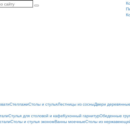
К
П
К
овати
Стеллажи
Столы и стулья
Лестницы из сосны
Двери деревянны
тали
Стулья для столовой и кафе
Кухонный гарнитур
Обеденные гру
стали
Столы и стулья эконом
Ванны моечные
Столы из нержавеющей