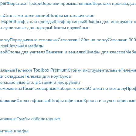
pert
Верстаки Профи
Верстаки промышленные
Верстаки производс
ов
Столы металлические
Шкафы металлические
Expert
Шкафы для одежды
Шкаф архивный
Шкафы для инструмент
 сушильные для одежды
Шкафы оружейные
полку
Передвижные стеллажи
Стеллажи 120кг на полку
Cтеллажи 300 
алок
Школьная мебель
овой
Столы для учителя
Банкетки и вешалки
Шкафы для классов
Мебе
тальные
Тележки Toollbox Premium
Стойки инструментальные
Тележк
ки складские
Тележки для ноутбуков
е сварочные столы
Станки и инструмент
ложементах
Тиски слесарные
Наборы ключей
Станки по металлу
Проф
Банкетки
Столы офисные
Шкафы офисные
Кресла и стулья офисные
ытяжные
Тумбы лабораторные
зитные шкафы