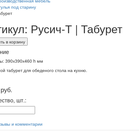
роизводственная мебель
тулья под старину
абурет
икул: Русич-Т | Табурет
ть в корзину
ние
ы: 390х390х460 h мм
ой табурет для обеденого стола на кухню.
 руб.
ство, шт.:
зывы и комментарии