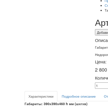
П
С
Т
Арт
Добави
Описа
Габарит
Недорог
Цена:
2 800
Количе
Характеристики
Подробное описание
От
Габариты: 390х390х460 h мм (шхгхв)