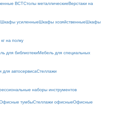
твенные ВСТ
Столы металлические
Верстаки на
а
Шкафы усиленные
Шкафы хозяйственные
Шкафы
кг на полку
ль для библиотеки
Мебель для специальных
и для автосервиса
Стеллажи
ессиональные наборы инструментов
Офисные тумбы
Стеллажи офисные
Офисные