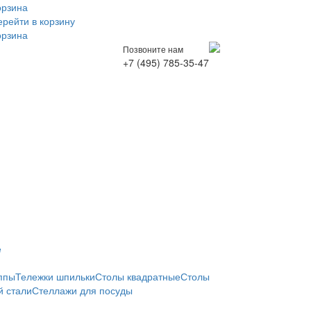
орзина
ерейти в корзину
орзина
Позвоните нам
+7 (495) 785-35-47
е
ппы
Тележки шпильки
Столы квадратные
Столы
 стали
Стеллажи для посуды