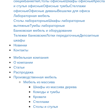
секции
Банкетки
Столы офисные
Шкафы офисные
Кресла
и стулья офисные
Офисные тумбы
Стеллажи
офисные
Офисные диваны
Вешалки для офиса
Лабораторная мебель
Столы лабораторные
Шкафы лабораторные
вытяжные
Тумбы лабораторные
Банковская мебель и оборудование
Тележки банковские
Лотки передаточные
Депозитные
шкафы
Новинки
Контакты
Мебельная компания
О компании
Статьи
Распродажа
Производственная мебель
Мебель из массива
Шкафы из массива дерева
Комоды и тумбы
Кровати
Стеллажи
Столы и стулья