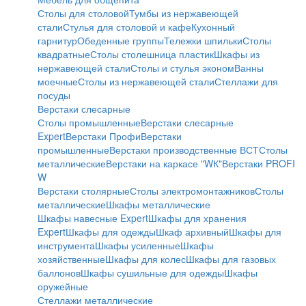
Столы для столовой
Тумбы из нержавеющей
стали
Стулья для столовой и кафе
Кухонный
гарнитур
Обеденные группы
Тележки шпильки
Столы
квадратные
Столы столешница пластик
Шкафы из
нержавеющей стали
Столы и стулья эконом
Ванны
моечные
Столы из нержавеющей стали
Стеллажи для
посуды
Верстаки слесарные
Столы промышленные
Верстаки слесарные
Expert
Верстаки Профи
Верстаки
промышленные
Верстаки производственные ВСТ
Столы
металлические
Верстаки на каркасе "WК"
Верстаки PROFI
W
Верстаки столярные
Столы электромонтажников
Столы
металлические
Шкафы металлические
Шкафы навесные Expert
Шкафы для хранения
Expert
Шкафы для одежды
Шкаф архивный
Шкафы для
инструмента
Шкафы усиленные
Шкафы
хозяйственные
Шкафы для колес
Шкафы для газовых
баллонов
Шкафы сушильные для одежды
Шкафы
оружейные
Стеллажи металлические