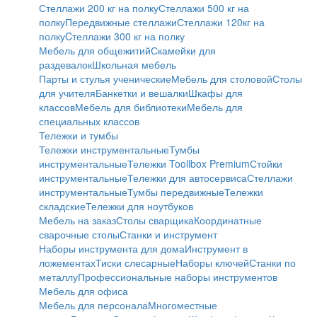
Стеллажи 200 кг на полку
Стеллажи 500 кг на
полку
Передвижные стеллажи
Стеллажи 120кг на
полку
Cтеллажи 300 кг на полку
Мебель для общежитий
Скамейки для
раздевалок
Школьная мебель
Парты и стулья ученические
Мебель для столовой
Столы
для учителя
Банкетки и вешалки
Шкафы для
классов
Мебель для библиотеки
Мебель для
специальных классов
Тележки и тумбы
Тележки инструментальные
Тумбы
инструментальные
Тележки Toollbox Premium
Стойки
инструментальные
Тележки для автосервиса
Стеллажи
инструментальные
Тумбы передвижные
Тележки
складские
Тележки для ноутбуков
Мебель на заказ
Столы сварщика
Координатные
сварочные столы
Станки и инструмент
Наборы инструмента для дома
Инструмент в
ложементах
Тиски слесарные
Наборы ключей
Станки по
металлу
Профессиональные наборы инструментов
Мебель для офиса
Мебель для персонала
Многоместные