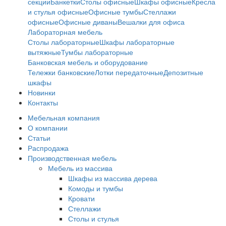
секции
Банкетки
Столы офисные
Шкафы офисные
Кресла
и стулья офисные
Офисные тумбы
Стеллажи
офисные
Офисные диваны
Вешалки для офиса
Лабораторная мебель
Столы лабораторные
Шкафы лабораторные
вытяжные
Тумбы лабораторные
Банковская мебель и оборудование
Тележки банковские
Лотки передаточные
Депозитные
шкафы
Новинки
Контакты
Мебельная компания
О компании
Статьи
Распродажа
Производственная мебель
Мебель из массива
Шкафы из массива дерева
Комоды и тумбы
Кровати
Стеллажи
Столы и стулья