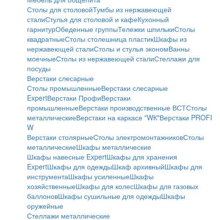
Столы для столовой
Тумбы из нержавеющей
стали
Стулья для столовой и кафе
Кухонный
гарнитур
Обеденные группы
Тележки шпильки
Столы
квадратные
Столы столешница пластик
Шкафы из
нержавеющей стали
Столы и стулья эконом
Ванны
моечные
Столы из нержавеющей стали
Стеллажи для
посуды
Верстаки слесарные
Столы промышленные
Верстаки слесарные
Expert
Верстаки Профи
Верстаки
промышленные
Верстаки производственные ВСТ
Столы
металлические
Верстаки на каркасе "WК"
Верстаки PROFI
W
Верстаки столярные
Столы электромонтажников
Столы
металлические
Шкафы металлические
Шкафы навесные Expert
Шкафы для хранения
Expert
Шкафы для одежды
Шкаф архивный
Шкафы для
инструмента
Шкафы усиленные
Шкафы
хозяйственные
Шкафы для колес
Шкафы для газовых
баллонов
Шкафы сушильные для одежды
Шкафы
оружейные
Стеллажи металлические