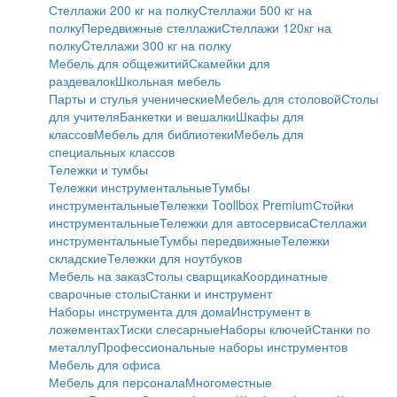
Стеллажи 200 кг на полку
Стеллажи 500 кг на
полку
Передвижные стеллажи
Стеллажи 120кг на
полку
Cтеллажи 300 кг на полку
Мебель для общежитий
Скамейки для
раздевалок
Школьная мебель
Парты и стулья ученические
Мебель для столовой
Столы
для учителя
Банкетки и вешалки
Шкафы для
классов
Мебель для библиотеки
Мебель для
специальных классов
Тележки и тумбы
Тележки инструментальные
Тумбы
инструментальные
Тележки Toollbox Premium
Стойки
инструментальные
Тележки для автосервиса
Стеллажи
инструментальные
Тумбы передвижные
Тележки
складские
Тележки для ноутбуков
Мебель на заказ
Столы сварщика
Координатные
сварочные столы
Станки и инструмент
Наборы инструмента для дома
Инструмент в
ложементах
Тиски слесарные
Наборы ключей
Станки по
металлу
Профессиональные наборы инструментов
Мебель для офиса
Мебель для персонала
Многоместные