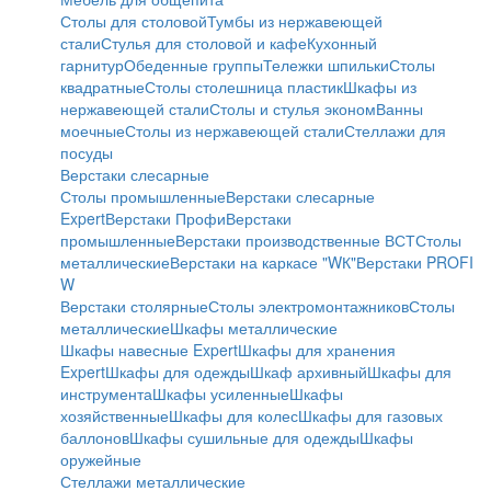
Столы для столовой
Тумбы из нержавеющей
стали
Стулья для столовой и кафе
Кухонный
гарнитур
Обеденные группы
Тележки шпильки
Столы
квадратные
Столы столешница пластик
Шкафы из
нержавеющей стали
Столы и стулья эконом
Ванны
моечные
Столы из нержавеющей стали
Стеллажи для
посуды
Верстаки слесарные
Столы промышленные
Верстаки слесарные
Expert
Верстаки Профи
Верстаки
промышленные
Верстаки производственные ВСТ
Столы
металлические
Верстаки на каркасе "WК"
Верстаки PROFI
W
Верстаки столярные
Столы электромонтажников
Столы
металлические
Шкафы металлические
Шкафы навесные Expert
Шкафы для хранения
Expert
Шкафы для одежды
Шкаф архивный
Шкафы для
инструмента
Шкафы усиленные
Шкафы
хозяйственные
Шкафы для колес
Шкафы для газовых
баллонов
Шкафы сушильные для одежды
Шкафы
оружейные
Стеллажи металлические