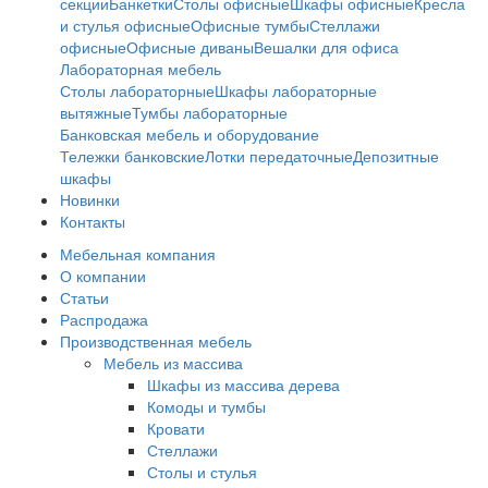
секции
Банкетки
Столы офисные
Шкафы офисные
Кресла
и стулья офисные
Офисные тумбы
Стеллажи
офисные
Офисные диваны
Вешалки для офиса
Лабораторная мебель
Столы лабораторные
Шкафы лабораторные
вытяжные
Тумбы лабораторные
Банковская мебель и оборудование
Тележки банковские
Лотки передаточные
Депозитные
шкафы
Новинки
Контакты
Мебельная компания
О компании
Статьи
Распродажа
Производственная мебель
Мебель из массива
Шкафы из массива дерева
Комоды и тумбы
Кровати
Стеллажи
Столы и стулья