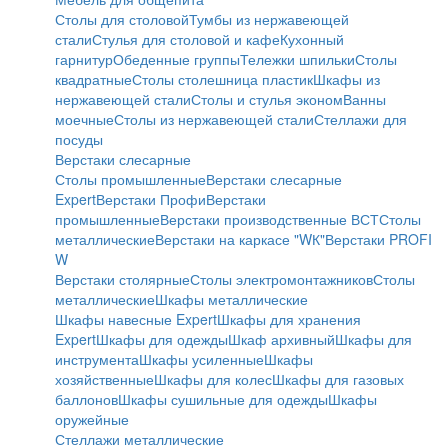
Столы для столовой
Тумбы из нержавеющей
стали
Стулья для столовой и кафе
Кухонный
гарнитур
Обеденные группы
Тележки шпильки
Столы
квадратные
Столы столешница пластик
Шкафы из
нержавеющей стали
Столы и стулья эконом
Ванны
моечные
Столы из нержавеющей стали
Стеллажи для
посуды
Верстаки слесарные
Столы промышленные
Верстаки слесарные
Expert
Верстаки Профи
Верстаки
промышленные
Верстаки производственные ВСТ
Столы
металлические
Верстаки на каркасе "WК"
Верстаки PROFI
W
Верстаки столярные
Столы электромонтажников
Столы
металлические
Шкафы металлические
Шкафы навесные Expert
Шкафы для хранения
Expert
Шкафы для одежды
Шкаф архивный
Шкафы для
инструмента
Шкафы усиленные
Шкафы
хозяйственные
Шкафы для колес
Шкафы для газовых
баллонов
Шкафы сушильные для одежды
Шкафы
оружейные
Стеллажи металлические