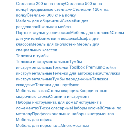
Стеллажи 200 кг на полку
Стеллажи 500 кг на
полку
Передвижные стеллажи
Стеллажи 120кг на
полку
Cтеллажи 300 кг на полку
Мебель для общежитий
Скамейки для
раздевалок
Школьная мебель
Парты и стулья ученические
Мебель для столовой
Столы
для учителя
Банкетки и вешалки
Шкафы для
классов
Мебель для библиотеки
Мебель для
специальных классов
Тележки и тумбы
Тележки инструментальные
Тумбы
инструментальные
Тележки Toollbox Premium
Стойки
инструментальные
Тележки для автосервиса
Стеллажи
инструментальные
Тумбы передвижные
Тележки
складские
Тележки для ноутбуков
Мебель на заказ
Столы сварщика
Координатные
сварочные столы
Станки и инструмент
Наборы инструмента для дома
Инструмент в
ложементах
Тиски слесарные
Наборы ключей
Станки по
металлу
Профессиональные наборы инструментов
Мебель для офиса
Мебель для персонала
Многоместные