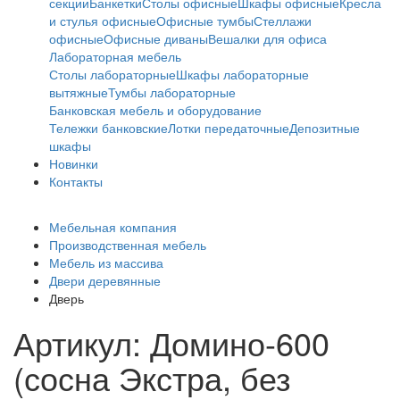
секции
Банкетки
Столы офисные
Шкафы офисные
Кресла
и стулья офисные
Офисные тумбы
Стеллажи
офисные
Офисные диваны
Вешалки для офиса
Лабораторная мебель
Столы лабораторные
Шкафы лабораторные
вытяжные
Тумбы лабораторные
Банковская мебель и оборудование
Тележки банковские
Лотки передаточные
Депозитные
шкафы
Новинки
Контакты
Мебельная компания
Производственная мебель
Мебель из массива
Двери деревянные
Дверь
Артикул: Домино-600
(сосна Экстра, без