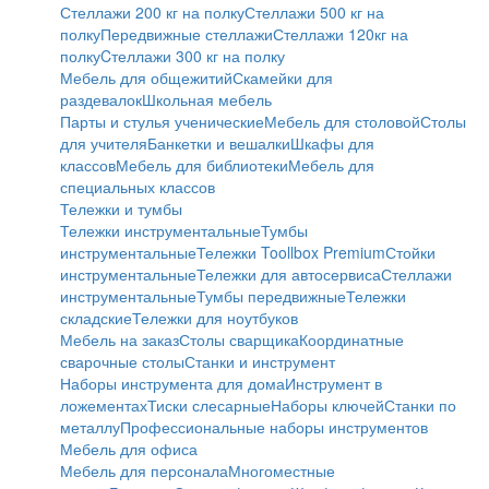
Стеллажи 200 кг на полку
Стеллажи 500 кг на
полку
Передвижные стеллажи
Стеллажи 120кг на
полку
Cтеллажи 300 кг на полку
Мебель для общежитий
Скамейки для
раздевалок
Школьная мебель
Парты и стулья ученические
Мебель для столовой
Столы
для учителя
Банкетки и вешалки
Шкафы для
классов
Мебель для библиотеки
Мебель для
специальных классов
Тележки и тумбы
Тележки инструментальные
Тумбы
инструментальные
Тележки Toollbox Premium
Стойки
инструментальные
Тележки для автосервиса
Стеллажи
инструментальные
Тумбы передвижные
Тележки
складские
Тележки для ноутбуков
Мебель на заказ
Столы сварщика
Координатные
сварочные столы
Станки и инструмент
Наборы инструмента для дома
Инструмент в
ложементах
Тиски слесарные
Наборы ключей
Станки по
металлу
Профессиональные наборы инструментов
Мебель для офиса
Мебель для персонала
Многоместные