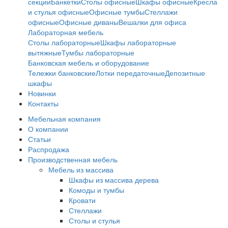
секции
Банкетки
Столы офисные
Шкафы офисные
Кресла
и стулья офисные
Офисные тумбы
Стеллажи
офисные
Офисные диваны
Вешалки для офиса
Лабораторная мебель
Столы лабораторные
Шкафы лабораторные
вытяжные
Тумбы лабораторные
Банковская мебель и оборудование
Тележки банковские
Лотки передаточные
Депозитные
шкафы
Новинки
Контакты
Мебельная компания
О компании
Статьи
Распродажа
Производственная мебель
Мебель из массива
Шкафы из массива дерева
Комоды и тумбы
Кровати
Стеллажи
Столы и стулья