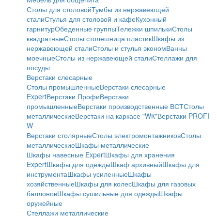
Столы для столовой
Тумбы из нержавеющей
стали
Стулья для столовой и кафе
Кухонный
гарнитур
Обеденные группы
Тележки шпильки
Столы
квадратные
Столы столешница пластик
Шкафы из
нержавеющей стали
Столы и стулья эконом
Ванны
моечные
Столы из нержавеющей стали
Стеллажи для
посуды
Верстаки слесарные
Столы промышленные
Верстаки слесарные
Expert
Верстаки Профи
Верстаки
промышленные
Верстаки производственные ВСТ
Столы
металлические
Верстаки на каркасе "WК"
Верстаки PROFI
W
Верстаки столярные
Столы электромонтажников
Столы
металлические
Шкафы металлические
Шкафы навесные Expert
Шкафы для хранения
Expert
Шкафы для одежды
Шкаф архивный
Шкафы для
инструмента
Шкафы усиленные
Шкафы
хозяйственные
Шкафы для колес
Шкафы для газовых
баллонов
Шкафы сушильные для одежды
Шкафы
оружейные
Стеллажи металлические