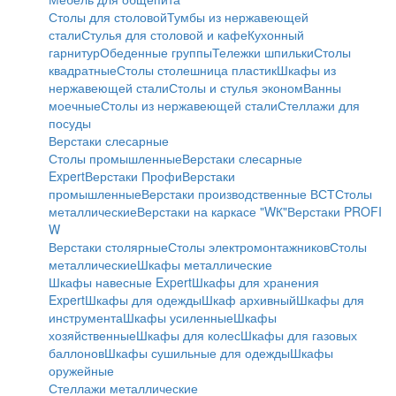
Столы для столовой
Тумбы из нержавеющей
стали
Стулья для столовой и кафе
Кухонный
гарнитур
Обеденные группы
Тележки шпильки
Столы
квадратные
Столы столешница пластик
Шкафы из
нержавеющей стали
Столы и стулья эконом
Ванны
моечные
Столы из нержавеющей стали
Стеллажи для
посуды
Верстаки слесарные
Столы промышленные
Верстаки слесарные
Expert
Верстаки Профи
Верстаки
промышленные
Верстаки производственные ВСТ
Столы
металлические
Верстаки на каркасе "WК"
Верстаки PROFI
W
Верстаки столярные
Столы электромонтажников
Столы
металлические
Шкафы металлические
Шкафы навесные Expert
Шкафы для хранения
Expert
Шкафы для одежды
Шкаф архивный
Шкафы для
инструмента
Шкафы усиленные
Шкафы
хозяйственные
Шкафы для колес
Шкафы для газовых
баллонов
Шкафы сушильные для одежды
Шкафы
оружейные
Стеллажи металлические