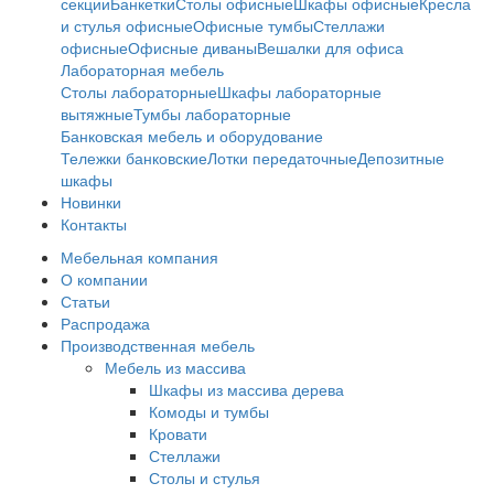
секции
Банкетки
Столы офисные
Шкафы офисные
Кресла
и стулья офисные
Офисные тумбы
Стеллажи
офисные
Офисные диваны
Вешалки для офиса
Лабораторная мебель
Столы лабораторные
Шкафы лабораторные
вытяжные
Тумбы лабораторные
Банковская мебель и оборудование
Тележки банковские
Лотки передаточные
Депозитные
шкафы
Новинки
Контакты
Мебельная компания
О компании
Статьи
Распродажа
Производственная мебель
Мебель из массива
Шкафы из массива дерева
Комоды и тумбы
Кровати
Стеллажи
Столы и стулья