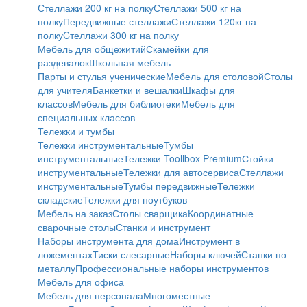
Стеллажи 200 кг на полку
Стеллажи 500 кг на
полку
Передвижные стеллажи
Стеллажи 120кг на
полку
Cтеллажи 300 кг на полку
Мебель для общежитий
Скамейки для
раздевалок
Школьная мебель
Парты и стулья ученические
Мебель для столовой
Столы
для учителя
Банкетки и вешалки
Шкафы для
классов
Мебель для библиотеки
Мебель для
специальных классов
Тележки и тумбы
Тележки инструментальные
Тумбы
инструментальные
Тележки Toollbox Premium
Стойки
инструментальные
Тележки для автосервиса
Стеллажи
инструментальные
Тумбы передвижные
Тележки
складские
Тележки для ноутбуков
Мебель на заказ
Столы сварщика
Координатные
сварочные столы
Станки и инструмент
Наборы инструмента для дома
Инструмент в
ложементах
Тиски слесарные
Наборы ключей
Станки по
металлу
Профессиональные наборы инструментов
Мебель для офиса
Мебель для персонала
Многоместные