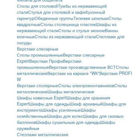
Столы для столовой
Тумбы из нержавеющей
стали
Стулья для столовой и кафе
Кухонный
гарнитур
Обеденные группы
Тележки шпильки
Столы
квадратные
Столы столешница пластик
Шкафы из
нержавеющей стали
Столы и стулья эконом
Ванны
моечные
Столы из нержавеющей стали
Стеллажи для
посуды
Верстаки слесарные
Столы промышленные
Верстаки слесарные
Expert
Верстаки Профи
Верстаки
промышленные
Верстаки производственные ВСТ
Столы
металлические
Верстаки на каркасе "WК"
Верстаки PROFI
W
Верстаки столярные
Столы электромонтажников
Столы
металлические
Шкафы металлические
Шкафы навесные Expert
Шкафы для хранения
Expert
Шкафы для одежды
Шкаф архивный
Шкафы для
инструмента
Шкафы усиленные
Шкафы
хозяйственные
Шкафы для колес
Шкафы для газовых
баллонов
Шкафы сушильные для одежды
Шкафы
оружейные
Стеллажи металлические