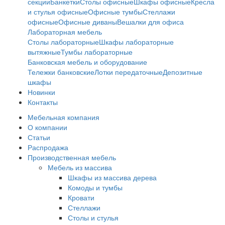
секции
Банкетки
Столы офисные
Шкафы офисные
Кресла
и стулья офисные
Офисные тумбы
Стеллажи
офисные
Офисные диваны
Вешалки для офиса
Лабораторная мебель
Столы лабораторные
Шкафы лабораторные
вытяжные
Тумбы лабораторные
Банковская мебель и оборудование
Тележки банковские
Лотки передаточные
Депозитные
шкафы
Новинки
Контакты
Мебельная компания
О компании
Статьи
Распродажа
Производственная мебель
Мебель из массива
Шкафы из массива дерева
Комоды и тумбы
Кровати
Стеллажи
Столы и стулья