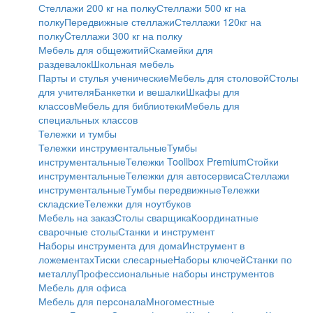
Стеллажи 200 кг на полку
Стеллажи 500 кг на
полку
Передвижные стеллажи
Стеллажи 120кг на
полку
Cтеллажи 300 кг на полку
Мебель для общежитий
Скамейки для
раздевалок
Школьная мебель
Парты и стулья ученические
Мебель для столовой
Столы
для учителя
Банкетки и вешалки
Шкафы для
классов
Мебель для библиотеки
Мебель для
специальных классов
Тележки и тумбы
Тележки инструментальные
Тумбы
инструментальные
Тележки Toollbox Premium
Стойки
инструментальные
Тележки для автосервиса
Стеллажи
инструментальные
Тумбы передвижные
Тележки
складские
Тележки для ноутбуков
Мебель на заказ
Столы сварщика
Координатные
сварочные столы
Станки и инструмент
Наборы инструмента для дома
Инструмент в
ложементах
Тиски слесарные
Наборы ключей
Станки по
металлу
Профессиональные наборы инструментов
Мебель для офиса
Мебель для персонала
Многоместные