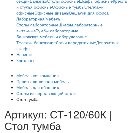
секции
Банкетки
Столы офисные
Шкафы офисные
Кресла
и стулья офисные
Офисные тумбы
Стеллажи
офисные
Офисные диваны
Вешалки для офиса
Лабораторная мебель
Столы лабораторные
Шкафы лабораторные
вытяжные
Тумбы лабораторные
Банковская мебель и оборудование
Тележки банковские
Лотки передаточные
Депозитные
шкафы
Новинки
Контакты
Мебельная компания
Производственная мебель
Мебель для общепита
Столы из нержавеющей стали
Стол тумба
Артикул: СТ-120/60К |
Стол тумба