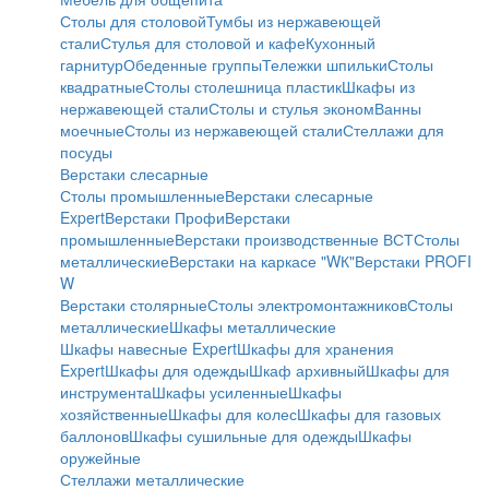
Столы для столовой
Тумбы из нержавеющей
стали
Стулья для столовой и кафе
Кухонный
гарнитур
Обеденные группы
Тележки шпильки
Столы
квадратные
Столы столешница пластик
Шкафы из
нержавеющей стали
Столы и стулья эконом
Ванны
моечные
Столы из нержавеющей стали
Стеллажи для
посуды
Верстаки слесарные
Столы промышленные
Верстаки слесарные
Expert
Верстаки Профи
Верстаки
промышленные
Верстаки производственные ВСТ
Столы
металлические
Верстаки на каркасе "WК"
Верстаки PROFI
W
Верстаки столярные
Столы электромонтажников
Столы
металлические
Шкафы металлические
Шкафы навесные Expert
Шкафы для хранения
Expert
Шкафы для одежды
Шкаф архивный
Шкафы для
инструмента
Шкафы усиленные
Шкафы
хозяйственные
Шкафы для колес
Шкафы для газовых
баллонов
Шкафы сушильные для одежды
Шкафы
оружейные
Стеллажи металлические