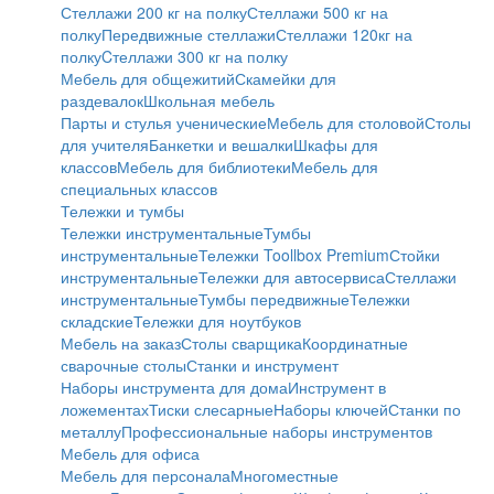
Стеллажи 200 кг на полку
Стеллажи 500 кг на
полку
Передвижные стеллажи
Стеллажи 120кг на
полку
Cтеллажи 300 кг на полку
Мебель для общежитий
Скамейки для
раздевалок
Школьная мебель
Парты и стулья ученические
Мебель для столовой
Столы
для учителя
Банкетки и вешалки
Шкафы для
классов
Мебель для библиотеки
Мебель для
специальных классов
Тележки и тумбы
Тележки инструментальные
Тумбы
инструментальные
Тележки Toollbox Premium
Стойки
инструментальные
Тележки для автосервиса
Стеллажи
инструментальные
Тумбы передвижные
Тележки
складские
Тележки для ноутбуков
Мебель на заказ
Столы сварщика
Координатные
сварочные столы
Станки и инструмент
Наборы инструмента для дома
Инструмент в
ложементах
Тиски слесарные
Наборы ключей
Станки по
металлу
Профессиональные наборы инструментов
Мебель для офиса
Мебель для персонала
Многоместные