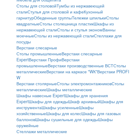
Столы для столовой
Тумбы из нержавеющей
стали
Стулья для столовой и кафе
Кухонный
гарнитур
Обеденные группы
Тележки шпильки
Столы
квадратные
Столы столешница пластик
Шкафы из
нержавеющей стали
Столы и стулья эконом
Ванны
моечные
Столы из нержавеющей стали
Стеллажи для
посуды
Верстаки слесарные
Столы промышленные
Верстаки слесарные
Expert
Верстаки Профи
Верстаки
промышленные
Верстаки производственные ВСТ
Столы
металлические
Верстаки на каркасе "WК"
Верстаки PROFI
W
Верстаки столярные
Столы электромонтажников
Столы
металлические
Шкафы металлические
Шкафы навесные Expert
Шкафы для хранения
Expert
Шкафы для одежды
Шкаф архивный
Шкафы для
инструмента
Шкафы усиленные
Шкафы
хозяйственные
Шкафы для колес
Шкафы для газовых
баллонов
Шкафы сушильные для одежды
Шкафы
оружейные
Стеллажи металлические