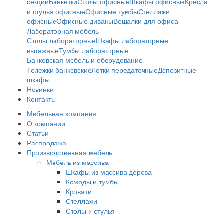
секции
Банкетки
Столы офисные
Шкафы офисные
Кресла
и стулья офисные
Офисные тумбы
Стеллажи
офисные
Офисные диваны
Вешалки для офиса
Лабораторная мебель
Столы лабораторные
Шкафы лабораторные
вытяжные
Тумбы лабораторные
Банковская мебель и оборудование
Тележки банковские
Лотки передаточные
Депозитные
шкафы
Новинки
Контакты
Мебельная компания
О компании
Статьи
Распродажа
Производственная мебель
Мебель из массива
Шкафы из массива дерева
Комоды и тумбы
Кровати
Стеллажи
Столы и стулья