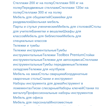
Стеллажи 200 кг на полку
Стеллажи 500 кг на
полку
Передвижные стеллажи
Стеллажи 120кг на
полку
Cтеллажи 300 кг на полку
Мебель для общежитий
Скамейки для
раздевалок
Школьная мебель
Парты и стулья ученические
Мебель для столовой
Столы
для учителя
Банкетки и вешалки
Шкафы для
классов
Мебель для библиотеки
Мебель для
специальных классов
Тележки и тумбы
Тележки инструментальные
Тумбы
инструментальные
Тележки Toollbox Premium
Стойки
инструментальные
Тележки для автосервиса
Стеллажи
инструментальные
Тумбы передвижные
Тележки
складские
Тележки для ноутбуков
Мебель на заказ
Столы сварщика
Координатные
сварочные столы
Станки и инструмент
Наборы инструмента для дома
Инструмент в
ложементах
Тиски слесарные
Наборы ключей
Станки по
металлу
Профессиональные наборы инструментов
Мебель для офиса
Мебель для персонала
Многоместные