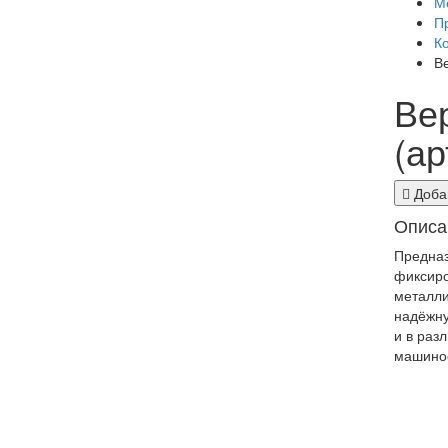
М
П
К
В
Ве
(ар
Добав
Описа
Предназ
фиксиро
металли
надёжну
и в раз
машинос