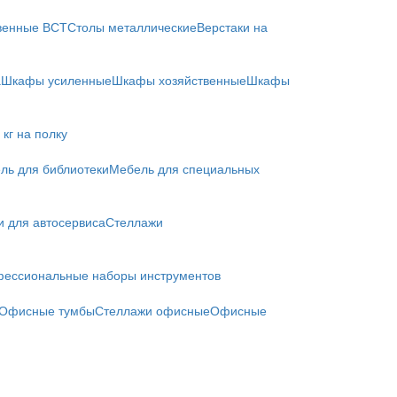
твенные ВСТ
Столы металлические
Верстаки на
а
Шкафы усиленные
Шкафы хозяйственные
Шкафы
кг на полку
ль для библиотеки
Мебель для специальных
и для автосервиса
Стеллажи
ессиональные наборы инструментов
Офисные тумбы
Стеллажи офисные
Офисные