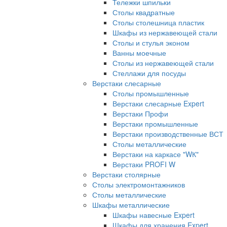
Тележки шпильки
Столы квадратные
Столы столешница пластик
Шкафы из нержавеющей стали
Столы и стулья эконом
Ванны моечные
Столы из нержавеющей стали
Стеллажи для посуды
Верстаки слесарные
Столы промышленные
Верстаки слесарные Expert
Верстаки Профи
Верстаки промышленные
Верстаки производственные ВСТ
Столы металлические
Верстаки на каркасе "WК"
Верстаки PROFI W
Верстаки столярные
Столы электромонтажников
Столы металлические
Шкафы металлические
Шкафы навесные Expert
Шкафы для хранения Expert