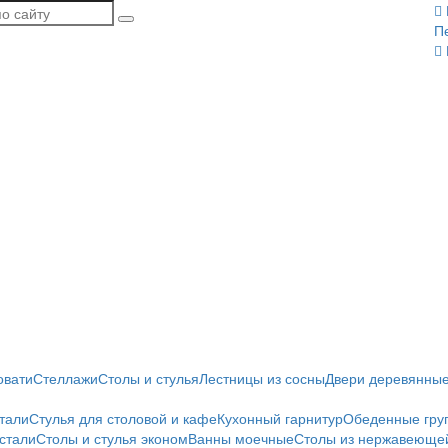
П
овати
Стеллажи
Столы и стулья
Лестницы из сосны
Двери деревянны
тали
Стулья для столовой и кафе
Кухонный гарнитур
Обеденные гру
стали
Столы и стулья эконом
Ванны моечные
Столы из нержавеющей