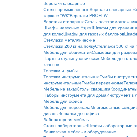
Верстаки слесарные
Столы промышленные
Верстаки слесарные Ex
каркасе "WК"
Верстаки PROFI W
Верстаки столярные
Столы электромонтажник
Шкафы навесные Expert
Шкафы для хранения 
для колес
Шкафы для газовых баллонов
Шкафы
Стеллажи металлические
Стеллажи 200 кг на полку
Стеллажи 500 кг на 
Мебель для общежитий
Скамейки для раздев
Парты и стулья ученические
Мебель для стол
классов
Тележки и тумбы
Тележки инструментальные
Тумбы инструмен
инструментальные
Тумбы передвижные
Тележ
Мебель на заказ
Столы сварщика
Координатны
Наборы инструмента для дома
Инструмент в 
Мебель для офиса
Мебель для персонала
Многоместные секции
диваны
Вешалки для офиса
Лабораторная мебель
Столы лабораторные
Шкафы лабораторные в
Банковская мебель и оборудование