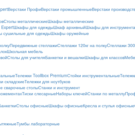
pert
Верстаки Профи
Верстаки промышленные
Верстаки производс
ов
Столы металлические
Шкафы металлические
Expert
Шкафы для одежды
Шкаф архивный
Шкафы для инструмент
 сушильные для одежды
Шкафы оружейные
полку
Передвижные стеллажи
Стеллажи 120кг на полку
Cтеллажи 300 
алок
Школьная мебель
овой
Столы для учителя
Банкетки и вешалки
Шкафы для классов
Мебе
тальные
Тележки Toollbox Premium
Стойки инструментальные
Тележк
ки складские
Тележки для ноутбуков
е сварочные столы
Станки и инструмент
ложементах
Тиски слесарные
Наборы ключей
Станки по металлу
Проф
Банкетки
Столы офисные
Шкафы офисные
Кресла и стулья офисные
ытяжные
Тумбы лабораторные