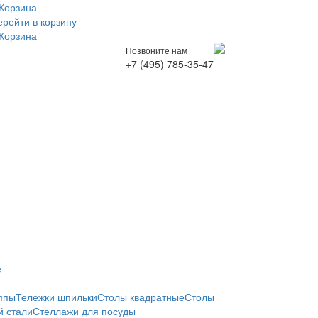
Корзина
ерейти в корзину
Корзина
Позвоните нам
+7 (495) 785-35-47
е
ппы
Тележки шпильки
Столы квадратные
Столы
 стали
Стеллажи для посуды