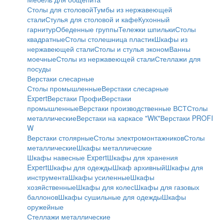
Столы для столовой
Тумбы из нержавеющей
стали
Стулья для столовой и кафе
Кухонный
гарнитур
Обеденные группы
Тележки шпильки
Столы
квадратные
Столы столешница пластик
Шкафы из
нержавеющей стали
Столы и стулья эконом
Ванны
моечные
Столы из нержавеющей стали
Стеллажи для
посуды
Верстаки слесарные
Столы промышленные
Верстаки слесарные
Expert
Верстаки Профи
Верстаки
промышленные
Верстаки производственные ВСТ
Столы
металлические
Верстаки на каркасе "WК"
Верстаки PROFI
W
Верстаки столярные
Столы электромонтажников
Столы
металлические
Шкафы металлические
Шкафы навесные Expert
Шкафы для хранения
Expert
Шкафы для одежды
Шкаф архивный
Шкафы для
инструмента
Шкафы усиленные
Шкафы
хозяйственные
Шкафы для колес
Шкафы для газовых
баллонов
Шкафы сушильные для одежды
Шкафы
оружейные
Стеллажи металлические