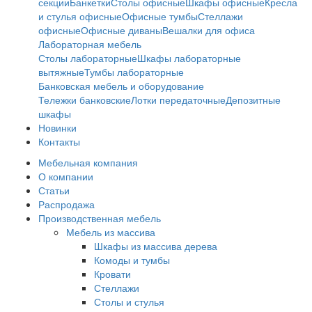
секции
Банкетки
Столы офисные
Шкафы офисные
Кресла
и стулья офисные
Офисные тумбы
Стеллажи
офисные
Офисные диваны
Вешалки для офиса
Лабораторная мебель
Столы лабораторные
Шкафы лабораторные
вытяжные
Тумбы лабораторные
Банковская мебель и оборудование
Тележки банковские
Лотки передаточные
Депозитные
шкафы
Новинки
Контакты
Мебельная компания
О компании
Статьи
Распродажа
Производственная мебель
Мебель из массива
Шкафы из массива дерева
Комоды и тумбы
Кровати
Стеллажи
Столы и стулья