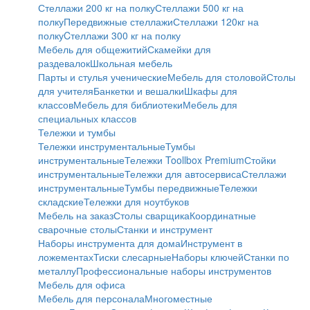
Стеллажи 200 кг на полку
Стеллажи 500 кг на
полку
Передвижные стеллажи
Стеллажи 120кг на
полку
Cтеллажи 300 кг на полку
Мебель для общежитий
Скамейки для
раздевалок
Школьная мебель
Парты и стулья ученические
Мебель для столовой
Столы
для учителя
Банкетки и вешалки
Шкафы для
классов
Мебель для библиотеки
Мебель для
специальных классов
Тележки и тумбы
Тележки инструментальные
Тумбы
инструментальные
Тележки Toollbox Premium
Стойки
инструментальные
Тележки для автосервиса
Стеллажи
инструментальные
Тумбы передвижные
Тележки
складские
Тележки для ноутбуков
Мебель на заказ
Столы сварщика
Координатные
сварочные столы
Станки и инструмент
Наборы инструмента для дома
Инструмент в
ложементах
Тиски слесарные
Наборы ключей
Станки по
металлу
Профессиональные наборы инструментов
Мебель для офиса
Мебель для персонала
Многоместные