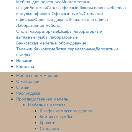
Мебель для персонала
Многоместные
секции
Банкетки
Столы офисные
Шкафы офисные
Кресла
и стулья офисные
Офисные тумбы
Стеллажи
офисные
Офисные диваны
Вешалки для офиса
Лабораторная мебель
Столы лабораторные
Шкафы лабораторные
вытяжные
Тумбы лабораторные
Банковская мебель и оборудование
Тележки банковские
Лотки передаточные
Депозитные
шкафы
Новинки
Контакты
Мебельная компания
О компании
Статьи
Распродажа
Производственная мебель
Мебель из массива
Шкафы из массива дерева
Комоды и тумбы
Кровати
Стеллажи