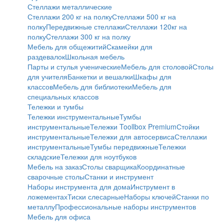
Стеллажи металлические
Стеллажи 200 кг на полку
Стеллажи 500 кг на
полку
Передвижные стеллажи
Стеллажи 120кг на
полку
Cтеллажи 300 кг на полку
Мебель для общежитий
Скамейки для
раздевалок
Школьная мебель
Парты и стулья ученические
Мебель для столовой
Столы
для учителя
Банкетки и вешалки
Шкафы для
классов
Мебель для библиотеки
Мебель для
специальных классов
Тележки и тумбы
Тележки инструментальные
Тумбы
инструментальные
Тележки Toollbox Premium
Стойки
инструментальные
Тележки для автосервиса
Стеллажи
инструментальные
Тумбы передвижные
Тележки
складские
Тележки для ноутбуков
Мебель на заказ
Столы сварщика
Координатные
сварочные столы
Станки и инструмент
Наборы инструмента для дома
Инструмент в
ложементах
Тиски слесарные
Наборы ключей
Станки по
металлу
Профессиональные наборы инструментов
Мебель для офиса