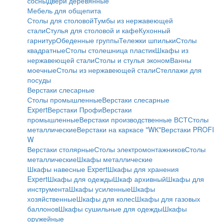
сосны
Двери деревянные
Мебель для общепита
Столы для столовой
Тумбы из нержавеющей
стали
Стулья для столовой и кафе
Кухонный
гарнитур
Обеденные группы
Тележки шпильки
Столы
квадратные
Столы столешница пластик
Шкафы из
нержавеющей стали
Столы и стулья эконом
Ванны
моечные
Столы из нержавеющей стали
Стеллажи для
посуды
Верстаки слесарные
Столы промышленные
Верстаки слесарные
Expert
Верстаки Профи
Верстаки
промышленные
Верстаки производственные ВСТ
Столы
металлические
Верстаки на каркасе "WК"
Верстаки PROFI
W
Верстаки столярные
Столы электромонтажников
Столы
металлические
Шкафы металлические
Шкафы навесные Expert
Шкафы для хранения
Expert
Шкафы для одежды
Шкаф архивный
Шкафы для
инструмента
Шкафы усиленные
Шкафы
хозяйственные
Шкафы для колес
Шкафы для газовых
баллонов
Шкафы сушильные для одежды
Шкафы
оружейные