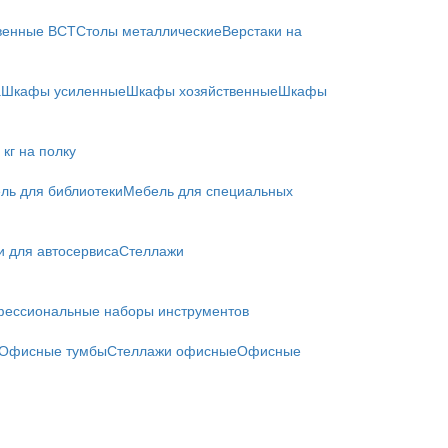
твенные ВСТ
Столы металлические
Верстаки на
а
Шкафы усиленные
Шкафы хозяйственные
Шкафы
кг на полку
ль для библиотеки
Мебель для специальных
и для автосервиса
Стеллажи
ессиональные наборы инструментов
Офисные тумбы
Стеллажи офисные
Офисные