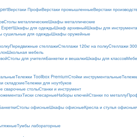
pert
Верстаки Профи
Верстаки промышленные
Верстаки производс
ов
Столы металлические
Шкафы металлические
Expert
Шкафы для одежды
Шкаф архивный
Шкафы для инструмент
 сушильные для одежды
Шкафы оружейные
полку
Передвижные стеллажи
Стеллажи 120кг на полку
Cтеллажи 300 
алок
Школьная мебель
овой
Столы для учителя
Банкетки и вешалки
Шкафы для классов
Мебе
тальные
Тележки Toollbox Premium
Стойки инструментальные
Тележк
ки складские
Тележки для ноутбуков
е сварочные столы
Станки и инструмент
ложементах
Тиски слесарные
Наборы ключей
Станки по металлу
Проф
Банкетки
Столы офисные
Шкафы офисные
Кресла и стулья офисные
ытяжные
Тумбы лабораторные