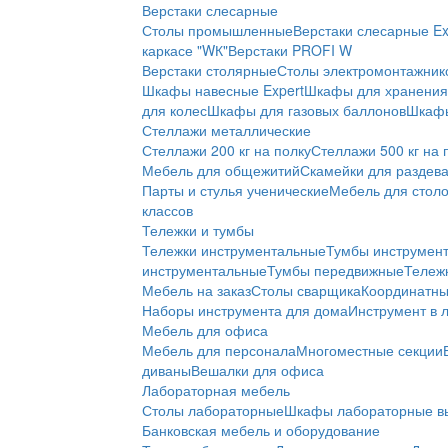
Верстаки слесарные
Столы промышленные
Верстаки слесарные Ex
каркасе "WК"
Верстаки PROFI W
Верстаки столярные
Столы электромонтажник
Шкафы навесные Expert
Шкафы для хранения 
для колес
Шкафы для газовых баллонов
Шкафы
Стеллажи металлические
Стеллажи 200 кг на полку
Стеллажи 500 кг на 
Мебель для общежитий
Скамейки для раздев
Парты и стулья ученические
Мебель для стол
классов
Тележки и тумбы
Тележки инструментальные
Тумбы инструмен
инструментальные
Тумбы передвижные
Тележ
Мебель на заказ
Столы сварщика
Координатны
Наборы инструмента для дома
Инструмент в 
Мебель для офиса
Мебель для персонала
Многоместные секции
диваны
Вешалки для офиса
Лабораторная мебель
Столы лабораторные
Шкафы лабораторные в
Банковская мебель и оборудование