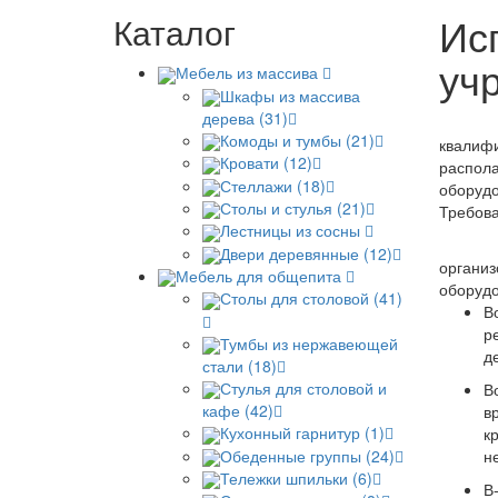
Ис
Каталог
уч
Мебель из массива
Шкафы из массива
дерева (31)
Медици
Комоды и тумбы (21)
квалифи
Кровати (12)
распола
Стеллажи (18)
оборудо
Столы и стулья (21)
Требова
Лестницы из сосны
Для то
Двери деревянные (12)
организ
Мебель для общепита
оборудо
Столы для столовой (41)
В
р
Тумбы из нержавеющей
д
стали (18)
Стулья для столовой и
В
кафе (42)
в
Кухонный гарнитур (1)
к
Обеденные группы (24)
н
Тележки шпильки (6)
В