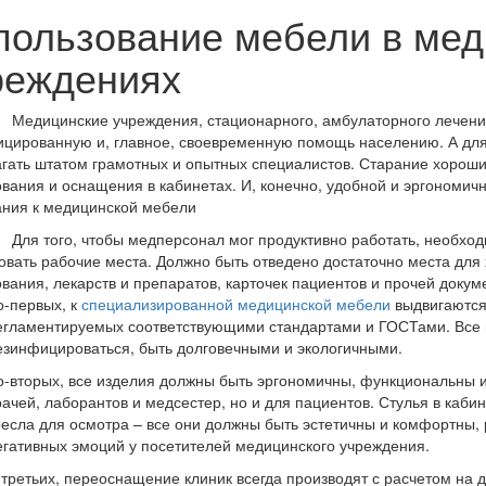
пользование мебели в мед
реждениях
нские учреждения, стационарного, амбулаторного лечения и
цированную и, главное, своевременную помощь населению. А для э
гать штатом грамотных и опытных специалистов. Старание хороших
вания и оснащения в кабинетах. И, конечно, удобной и эргономич
ния к медицинской мебели
го, чтобы медперсонал мог продуктивно работать, необходимо 
овать рабочие места. Должно быть отведено достаточно места для
вания, лекарств и препаратов, карточек пациентов и прочей докум
о-первых, к
специализированной медицинской мебели
выдвигаются 
егламентируемых соответствующими стандартами и ГОСТами. Все 
езинфицироваться, быть долговечными и экологичными.
о-вторых, все изделия должны быть эргономичны, функциональны и
рачей, лаборантов и медсестер, но и для пациентов. Стулья в кабин
ресла для осмотра – все они должны быть эстетичны и комфортны, 
егативных эмоций у посетителей медицинского учреждения.
-третьих, переоснащение клиник всегда производят с расчетом на 