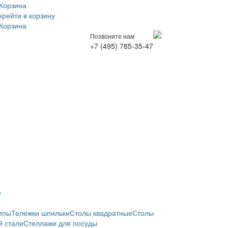
Корзина
ерейти в корзину
Корзина
Позвоните нам
+7 (495) 785-35-47
е
ппы
Тележки шпильки
Столы квадратные
Столы
 стали
Стеллажи для посуды