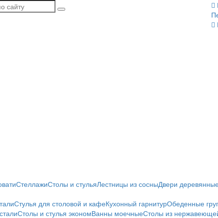
П
овати
Стеллажи
Столы и стулья
Лестницы из сосны
Двери деревянны
тали
Стулья для столовой и кафе
Кухонный гарнитур
Обеденные гру
стали
Столы и стулья эконом
Ванны моечные
Столы из нержавеющей