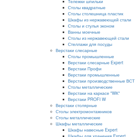
Тележки шпильки
Столы квадратные
Столы столешница пластик
Шкафы из нержавеющей стали
Столы и стулья эконом
Ванны моечные
Столы из нержавеющей стали
Стеллажи для посуды
Верстаки слесарные
Столы промышленные
Верстаки слесарные Expert
Верстаки Профи
Верстаки промышленные
Верстаки производственные ВСТ
Столы металлические
Верстаки на каркасе "WК"
Верстаки PROFI W
Верстаки столярные
Столы электромонтажников
Столы металлические
Шкафы металлические
Шкафы навесные Expert
Шкафы для хранения Expert